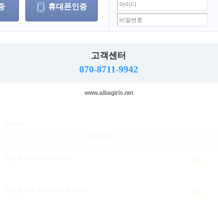
룸싸롱
텐프로
노래방
바(bar)
마사지
요정
증
휴대폰인증
기타
BJ
세 이상 ~
세 이하
무관
무관
남자
여자
고객센터
070-8711-9942
선택된 조건(희망 근무지역,희망 업직종)이 없습니다.
www.albagirls.net
총
576
건
이력서정보
싸이즈 55-> 괜찮은곳.부산
룸싸롱
강남쪽 하루 100가능한곳 찾아요
룸싸롱