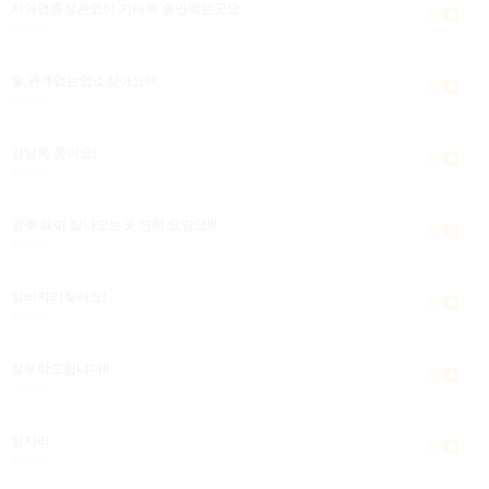
지역업종상관없이 기타쪽 술안먹는곳요
마사지
술,관계없는업소찾아요!!!
마사지
강남쪽 룸이요!
룸싸롱
광주 페이 잘나오는곳 연락 요망요!!!
룸싸롱
알바자리찾아요!
룸싸롱
잘부탁드립니다!!
노래방
일자리
룸싸롱