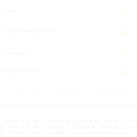
일찾아요
룸싸롱
경기.인천 일진짜열심히할수있어요
마사지
일자리구합니다
바로출근가능!광주만!
룸싸롱
2
3
4
5
6
7
8
9
10
11
12
13
14
15
1