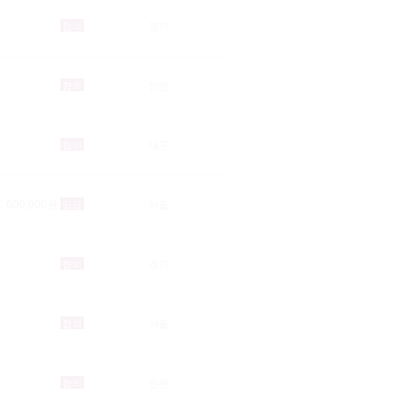
협의
경기
협의
인천
협의
대구
600,000원
일급
서울
협의
경기
협의
서울
협의
인천