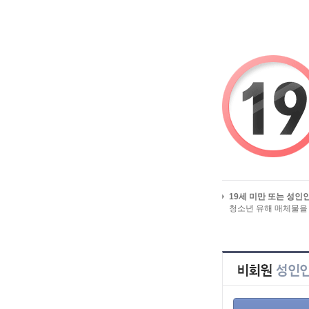
알바걸스를 시작페이지로
유흥알바/밤알바 
19세 미만 또는 성인
청소년 유해 매체물을
HOME
>
인재정
전체 인재정보
지역별 인재정보
희망근무지역
업직종별 인재정보
급구 인재정보