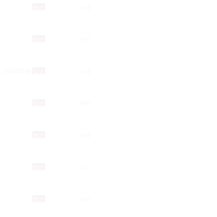
협의
서울
협의
인천
500,000원
일급
서울
협의
광주
협의
서울
협의
경기
협의
대전