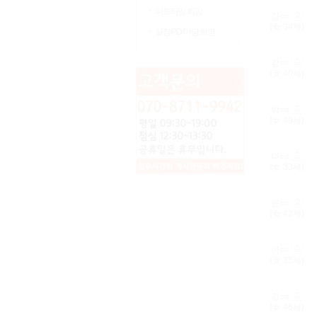
파트타임 희망
김○○
(女
34
세)
실장/PD/마당 희망
강○○
(女
40
세)
박○○
(女
49
세)
나○○
(女
33
세)
윤○○
(女
42
세)
아○○
(女
35
세)
김○○
(女
46
세)