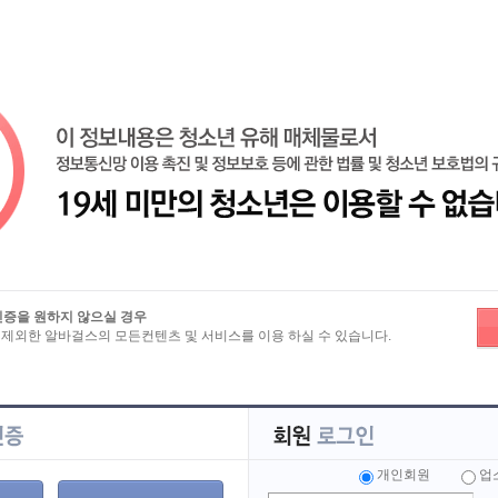
즐겨찾기
노래방알바
밤알바
유흥알바
마사지알바
룸알바
인증을 원하지 않으실 경우
 제외한 알바걸스의 모든컨텐츠 및 서비스를 이용 하실 수 있습니다.
보
>
전체 인재정보
서울
인천
경기
부산
세종
광주
울산
충남
충북
전남
전북
강원
제주
해외
개인회원
업