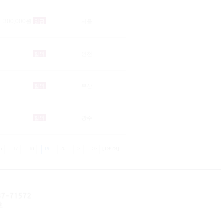
300,000원
일급
서울
협의
인천
협의
부산
협의
광주
6
17
18
19
20
>
>>
[
19
/29]