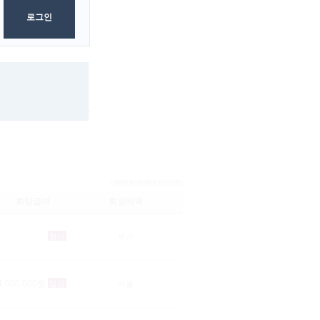
다방
아로마
룸카페
로그인
검색
초기화
희망급여
희망지역
협의
부산
1,000,000원
일급
서울