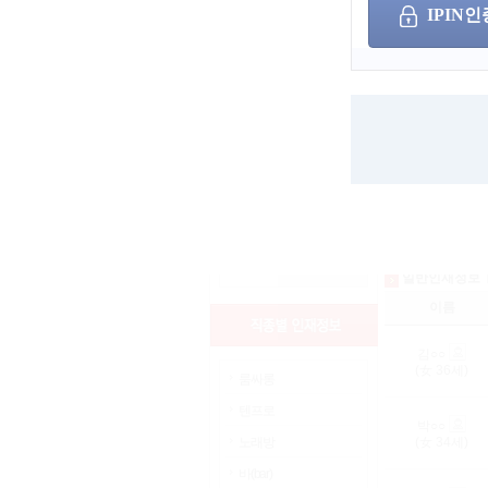
희망 업직종
IPIN인
상세검색
나이
성별
서울
인천
경기
검색어
부산
세종
광주
울산
대구
대전
경남
경북
충남
충북
전남
전북
강원
제주
해외
일반인재정보
이름
김○○
(女
36
세)
룸싸롱
텐프로
박○○
노래방
(女
34
세)
바(bar)