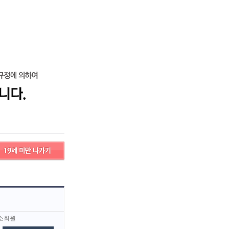
로그인
회원가입
고객센터
서비스안내
고객센터
서비스안내
대구
대전
경남
경북
소회원