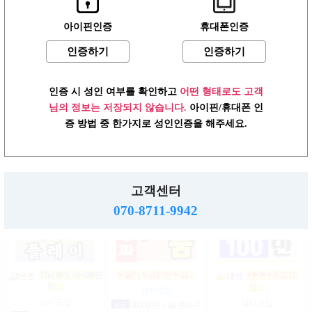
아이핀인증
휴대폰인증
인증하기
인증하기
상위1%손님위주
강남1% 50~200만
♥┏━▶편한 룸…
200…
마…
상시모집
상시모집
상시모집
일급
1,500,000원 서울 송파
인증 시 성인 여부를 확인하고
어떤 형태로도 고객
일급
2,000,000원 서울 강남
구
협의
서울 강남구
구
님의 정보는 저장되지 않습니다.
아이핀/휴대폰 인
증 방법 중 한가지로 성인인증을 해주세요.
강남10% 50~200만
강남10% 50~200만
강남1등 10%1% 520~200…
마…
마…
상시모집
고객센터
상시모집
상시모집
시급
1,000,000원 서울 강남
구
일급
2,000,000,000원 서울 강
일급
2,000,000,000원 서울 강
070-8711-9942
남구
남구
강남10% 50~200만
☞풀티지급15만☜급…
♥▶▶♥최고TC
마…
인…
상시모집
상시모집
상시모집
일급
900,000원 서울 송파구