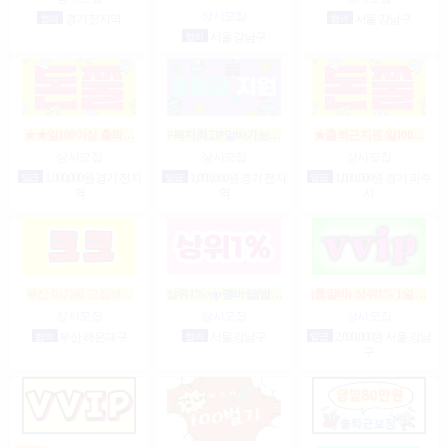
상시모집
협의
경기 전지역
협의
서울 강남구
협의
서울 강남구
★★일100이상 출퇴…
#복지최고#알바가능…
★출퇴근지원 일100…
상시모집
상시모집
상시모집
일급
1,000,000원 경기 전지
일급
1,000,000원 경기 전지
일급
1,000,000원 경기 파주
역
역
시
부산 아가씨 모집해…
상위1% vip멤버쉽(밤…
(룸알바) 상위1% 1일 …
상시모집
상시모집
상시모집
협의
부산 해운대구
협의
서울 강남구
일급
2,000,000원 서울 강남
구