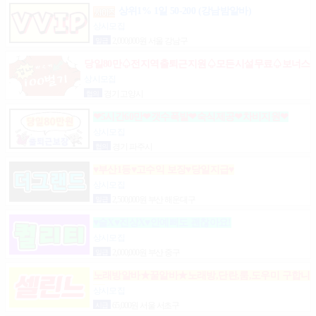
상위1% 1일 50-200 (강남밤알바)
상시모집
일급
2,000,000원 서울 강남구
당일80만♤전지역출퇴근지원♤모든시설무료♤보너스
제도(유흥알바)
상시모집
협의
경기 고양시
❤5시간60만❤갯수폭발❤숙식제공❤차비지원❤
상시모집
협의
경기 파주시
♥부산1등♥고수익 보장♥당일지급♥
상시모집
일급
2,500,000원 부산 해운대구
♥술X♥진상X♥안예뻐도 괜찮아요!
상시모집
일급
2,000,000원 부산 중구
노래방알바★꿀알바★노래방,단란,룸,도우미 구합니
다.
상시모집
시급
65,000원 서울 서초구