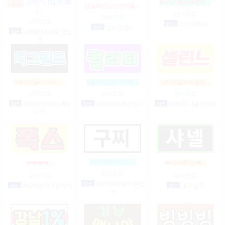
상위1% 1일 50-200
❤5시간60만❤갯수…
당일80만♤전지역출…
(…
상시모집
상시모집
상시모집
협의
경기 파주시
협의
경기 고양시
일급
2,000,000원 서울 강남
구
♥부산1등♥고수익 …
♥술X♥진상X♥안예…
노래방알바★꿀알…
상시모집
상시모집
상시모집
일급
2,500,000원 부산 해운
일급
2,000,000원 부산 중구
시급
65,000원 서울 서초구
대구
♥먹자환영♥고수…
❤️❤️❤️❤️…
❤️ 먹자환영 ❤️…
상시모집
상시모집
상시모집
일급
1,300,000원 대구 수성
일급
900,000원 대구 전지역
협의
대구 남구
구