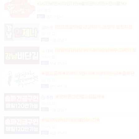
●5시간60만●1타임11만●출퇴근비지원●준비물NO
상시모집
협의
경기 고양시
(텐프로알바)강남상위1% 보장제 성형지원
마이킹 당일지급
상시모집
협의
서울 강남구
(밤알바)강님상위1%10%손님위주 고페이 보
장
상시모집
협의
서울 강남구
★짧고굵게★15분12.5만+@★30분15만+@★출퇴근
비10만★출근니맘대로★개인실제공★
상시모집
협의
경기 전지역
★오빠돈그만벌고집갈래★
상시모집
협의
서울 강남구
★일200만이상!테이블만1시간★
상시모집
협의
서울 강남구