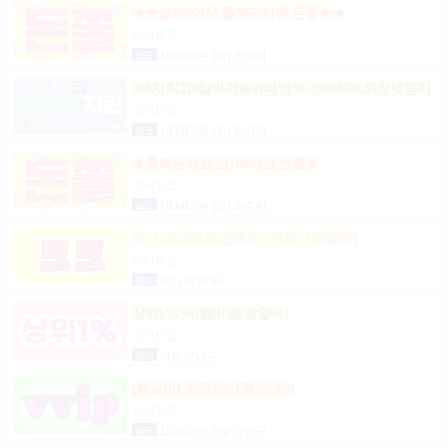
★★일100이상 출퇴근지원 돈쭐★★
상시모집
일급
1,000,000원 경기 전지역
#복지최고#알바가능#1타임30+@#헤/메,의상세팅지
원#출근FREE#개인실지급#출/퇴근픽업#
상시모집
일급
1,000,000원 경기 전지역
★출퇴근지원 일100이상 돈쭐★
상시모집
일급
1,000,000원 경기 파주시
부산 아가씨 모집해요~ !!(부산 밤알바)
상시모집
협의
부산 해운대구
상위1% vip멤버쉽(밤알바)
상시모집
협의
서울 강남구
(룸알바) 상위1% 1일 50-200
상시모집
일급
2,000,000원 서울 강남구