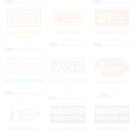
일급
2,000,000,000원 서울 강
일급
12,000,000원 서울 송파
남구
구
강남1등 10%1%
♥단란♥룸♥노래…
★노래방★도우미…
520~200…
상시모집
상시모집
상시모집
시급
65,000원 서울 서초구
시급
65,000원 서울 강남구
시급
2,000,000,000원 서울 강
남구
정통텐20일4000만(…
상위1%50-200(룸
●5시간60만●1타임1…
알바
상시모집
상시모집
상시모집
시급
2,000,000,000원 서울 강
협의
경기 고양시
남구
일급
2,000,000,000원 서울 강
남구
★짧고굵게★15분12.…
★오빠돈그만벌
★일200만이상!테이…
고…
상시모집
상시모집