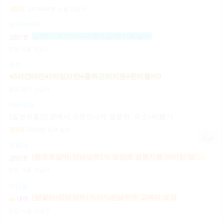
2,147,483,647
원
서울 강남구
시급
브이아이피
상위1%브이아이피멤버쉽(텐카페알바)
면접
서울 강남구
숏츠
●5시간60만●1타임11만●출퇴근비지원●준비물NO
협의
경기 고양시
캬바쿠라
[일본유흥]도쿄에서 소문안나게 깔끔한/ 숙소+비행기지원 [일페이50+팁100%]
500,000
원
해외 일본
일급
TOP
언제나
(텐프로알바)강남상위1% 보장제 성형지원 마이킹 당일지급
면접
서울 강남구
비단길
(밤알바)강님상위1%10%손님위주 고페이 보장
면접
서울 강남구