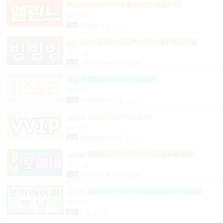
★노래방★도우미★룸★단란 모십니다!
상시모집
시급
65,000원 서울 강남구
(고소득알바)강남하이10%월4000만20일
상시모집
일급
2,000,000,000원 서울 강남구
정통텐20일4000만(밤알바)
상시모집
시급
2,000,000,000원 서울 강남구
상위1%50-200(룸알바)
상시모집
일급
2,000,000,000원 서울 강남구
텐텐텐10%10%10^%(강남유흥알바)
상시모집
시급
2,147,483,647원 서울 강남구
상위1%브이아이피멤버쉽(텐카페알바)
상시모집
협의
서울 강남구