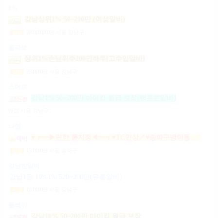
1%
강남상위1% 50~200만 (여성알바)
2,000,000,000
원
서울 강남구
일급
콜라보
상위1%손님위주200만하루(고수입알바)
2,000,000
원
서울 강남구
일급
스머프
강남1% 50~200만 마이킹 월급 보장(텐프로알바)
면접
서울 강남구
나인
♥┏━▶편한 룸지정◀━┓♥TC인상↗♥송파구방이동잠실석촌동강남구서초구논현동역삼동가락동강동구
1,500,000
원
서울 송파구
일급
강남밤알바
강남1등 10%1% 520~200만(유흥알바)
1,000,000
원
서울 강남구
시급
플레이
강남10% 50~200만 마이킹 월급 보장