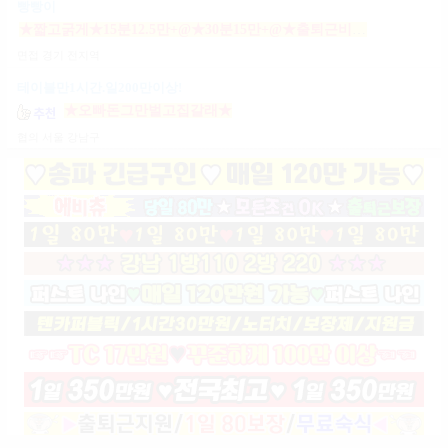
빵빵이
★짧고굵게★15분12.5만+@★30분15만+@★출퇴근비10만★출근니맘대로★개인실제공★
면접
경기 전지역
테이블만1시간.일200만이상!
★오빠돈그만벌고집갈래★
협의
서울 강남구