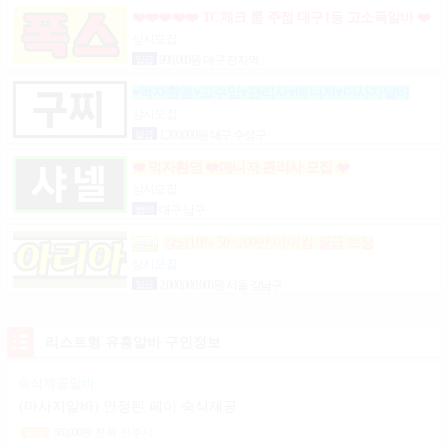
❤️❤️❤️❤️❤️ TC체크 룸 주점 대구1등 고소득알바 ❤️
❤️❤️❤️❤️
상시모집
일급
900,000원 대구 전지역
♥먹자환영♥고수입♥관리사♥매니저♥마사지알바
상시모집
일급
1,300,000원 대구 수성구
❤️ 먹자환영 ❤️매니저 관리사 모집 ❤️
상시모집
협의
대구 남구
강남10% 50~200만 마이킹 월급 보장
상시모집
일급
2,000,000,000원 서울 강남구
리스트형 유흥알바 구인정보
숙식제공알바
(마사지알바) 안정된 페이 숙식제공
500,000
원
전북 전주시
일급