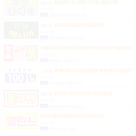
강남10% 50~200만 마이킹 월급 보장
상시모집
일급
2,000,000,000원 서울 강남구
강남10프로일200만월급보장
상시모집
일급
2,000,000,000원 서울 강남구
☞풀티지급15만☜급구♥5T~7T♥빠른회전♥ 출퇴근지
원GOGO잠실방이파동강동길동가락천호 노래잠실
상시모집
강남방이동강동길동가락천호성남(룸알바)
일급
900,000원 서울 송파구
♥▶▶♥최고TC인상완료♥◀◀♥송파구강남구
분당가락동역삼동논현동강동구길동광진구건대
상시모집
일급
12,000,000원 서울 송파구
강남1등 10%1% 520~200만(알바)
상시모집
시급
2,000,000,000원 서울 강남구
♥단란♥룸♥노래방♥도우미 모십니다.
상시모집
시급
65,000원 서울 서초구