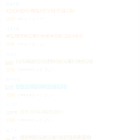
강남1등
♥단란♥룸♥노래방♥도우미 모십니다.
65,000
원
서울 서초구
시급
서초1등
★노래방★도우미★룸★단란 모십니다!
65,000
원
서울 강남구
시급
빙빙빙
(고소득알바)강남하이10%월4000만20일
2,000,000,000
원
서울 강남구
일급
히스토리
정통텐20일4000만(밤알바)
2,000,000,000
원
서울 강남구
시급
VVVIP
상위1%50-200(룸알바)
2,000,000,000
원
서울 강남구
일급
포에버
텐텐텐10%10%10^%(강남유흥알바)