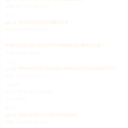
2,000,000,000
원
서울 강남구
일급
매니아
강남10프로일200만월급보장
2,000,000,000
원
서울 강남구
일급
더
☞풀티지급15만☜급구♥5T~7T♥빠른회전♥ 출퇴근지원GOGO잠실방이파동강동길동가락천호 노래잠실강남방이동강동길동가락천호성남(룸알바)
900,000
원
서울 송파구
일급
더 (The)
♥▶▶♥최고TC인상완료♥◀◀♥송파구강남구분당가락동역삼동논현동강동구길동광진구건대
12,000,000
원
서울 송파구
일급
이씨싸롱
토킹 까페 및 써브 (밤알바)
협의
서울 강남구
폴리탄
강남1등 10%1% 520~200만(알바)
2,000,000,000
원
서울 강남구
시급