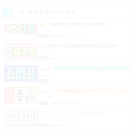
배너형 유흥알바 구인정보
강남상위1% 50~200만 (여성알바)
상시모집
일급
2,000,000,000원 서울 강남구
상위1%손님위주200만하루(고수입알바)
상시모집
일급
2,000,000원 서울 강남구
강남1% 50~200만 마이킹 월급 보장(텐프로알
바)
상시모집
협의
서울 강남구
♥┏━▶편한 룸지정◀━┓♥TC인상↗♥송파
구방이동잠실석촌동강남구서초구논현동역삼동가락
상시모집
동강동구
일급
1,500,000원 서울 송파구
강남1등 10%1% 520~200만(유흥알바)
상시모집
시급
1,000,000원 서울 강남구