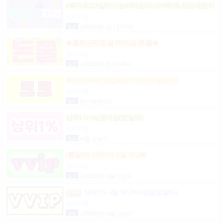
#복지최고#알바가능#1타임30+@#헤/메,의상세팅지
원#출근FREE#개인실지급#출/퇴근픽업#
상시모집
일급
1,000,000원 경기 전지역
★출퇴근지원 일100이상 돈쭐★
상시모집
일급
1,000,000원 경기 파주시
부산 아가씨 모집해요~ !!(부산 밤알바)
상시모집
협의
부산 해운대구
상위1% vip멤버쉽(밤알바)
상시모집
협의
서울 강남구
(룸알바) 상위1% 1일 50-200
상시모집
일급
2,000,000원 서울 강남구
상위1% 1일 50-200 (강남밤알바)
상시모집
일급
2,000,000원 서울 강남구