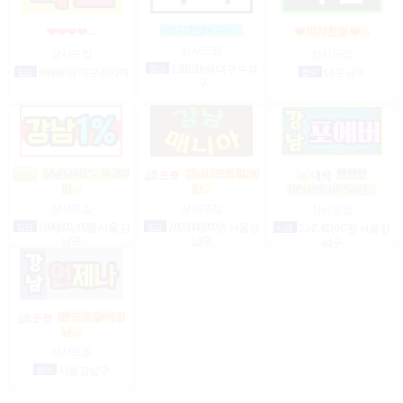
♥먹자환영♥고수…
❤️❤️❤️❤️…
❤️ 먹자환영 ❤️…
상시모집
상시모집
상시모집
일급
1,300,000원 대구 수성
일급
900,000원 대구 전지역
협의
대구 남구
구
강남상위1% 50~200
강남10프로일200
텐텐텐
만…
만…
10%10%10^%(강…
상시모집
상시모집
상시모집
일급
2,000,000,000원 서울 강
일급
2,000,000,000원 서울 강
시급
2,147,483,647원 서울 강
남구
남구
남구
(텐프로알바)강
남…
상시모집
협의
서울 강남구