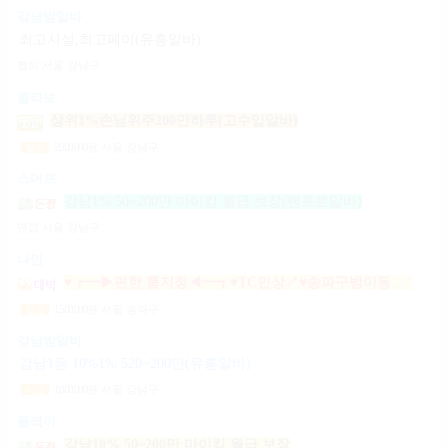
강남밤알바
최고시설,최고페이(유흥알바)
협의
서울 강남구
콜라보
상위1%손님위주200만하루(고수입알바)
2,000,000
원
서울 강남구
일급
스머프
강남1% 50~200만 마이킹 월급 보장(텐프로알바)
면접
서울 강남구
나인
♥┏━▶편한 룸지정◀━┓♥TC인상↗♥송파구방이동잠실석촌동강남구서초구논현동역삼동가락동강동구
1,500,000
원
서울 송파구
일급
강남밤알바
강남1등 10%1% 520~200만(유흥알바)
1,000,000
원
서울 강남구
시급
플레이
강남10% 50~200만 마이킹 월급 보장