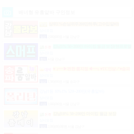
배너형 유흥알바 구인정보
상위1%손님위주200만하루(고수입알바)
상시모집
일급
2,000,000원 서울 강남구
강남1% 50~200만 마이킹 월급 보장(텐프로알
바)
상시모집
협의
서울 강남구
♥┏━▶편한 룸지정◀━┓♥TC인상↗♥송파
구방이동잠실석촌동강남구서초구논현동역삼동가락
상시모집
동강동구
일급
1,500,000원 서울 송파구
강남1등 10%1% 520~200만(유흥알바)
상시모집
시급
1,000,000원 서울 강남구
강남10% 50~200만 마이킹 월급 보장
상시모집
일급
2,000,000,000원 서울 강남구