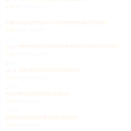
2,000,000,000
원
서울 강남구
일급
더
☞풀티지급15만☜급구♥5T~7T♥빠른회전♥ 출퇴근지원GOGO잠실방이파동강동길동가락천호 노래잠실강남방이동강동길동가락천호성남(룸알바)
900,000
원
서울 송파구
일급
더 (The)
♥▶▶♥최고TC인상완료♥◀◀♥송파구강남구분당가락동역삼동논현동강동구길동광진구건대
12,000,000
원
서울 송파구
일급
폴리탄
강남1등 10%1% 520~200만(알바)
2,000,000,000
원
서울 강남구
시급
강남1등
♥단란♥룸♥노래방♥도우미 모십니다.
65,000
원
서울 서초구
시급
서초1등
★노래방★도우미★룸★단란 모십니다!
65,000
원
서울 강남구
시급