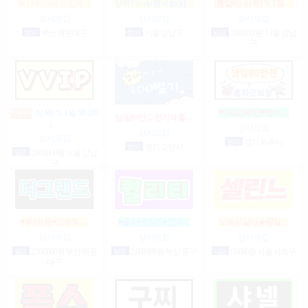
부산 아가씨 모집해…
상위1% vip멤버쉽(밤…
(룸알바) 상위1% 1일 …
상시모집
상시모집
상시모집
협의
부산 해운대구
협의
서울 강남구
일급
2,000,000원 서울 강남
구
상위1% 1일 50-200
❤5시간60만❤갯수…
당일80만♤전지역출…
(…
상시모집
상시모집
상시모집
협의
경기 파주시
협의
경기 고양시
일급
2,000,000원 서울 강남
구
♥부산1등♥고수익 …
♥술X♥진상X♥안예…
노래방알바★꿀알…
상시모집
상시모집
상시모집
일급
2,500,000원 부산 해운
일급
2,000,000원 부산 중구
시급
65,000원 서울 서초구
대구