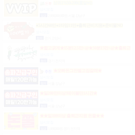
상위1%50-200(룸알바)
상시모집
일급
2,000,000,000원 서울 강남구
●5시간60만●1타임11만●출퇴근비지원●준비물NO
상시모집
협의
경기 고양시
★짧고굵게★15분12.5만+@★30분15만+@★출퇴근
비10만★출근니맘대로★개인실제공★
상시모집
협의
경기 전지역
★오빠돈그만벌고집갈래★
상시모집
협의
서울 강남구
★일200만이상!테이블만1시간★
상시모집
협의
서울 강남구
★★일100이상 출퇴근지원 돈쭐★★
상시모집
일급
1,000,000원 경기 전지역