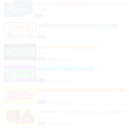
당일80만♤전지역출퇴근지원♤모든시설무료♤보너스
제도(유흥알바)
상시모집
협의
경기 고양시
❤5시간60만❤갯수폭발❤숙식제공❤차비지원❤
상시모집
협의
경기 파주시
♥부산1등♥고수익 보장♥당일지급♥
상시모집
일급
2,500,000원 부산 해운대구
♥술X♥진상X♥안예뻐도 괜찮아요!
상시모집
일급
2,000,000원 부산 중구
노래방알바★꿀알바★노래방,단란,룸,도우미 구합니
다.
상시모집
시급
65,000원 서울 서초구
❤️❤️❤️❤️❤️ TC체크 룸 주점 대구1등 고소득알바 ❤️
❤️❤️❤️❤️
상시모집
일급
900,000원 대구 전지역