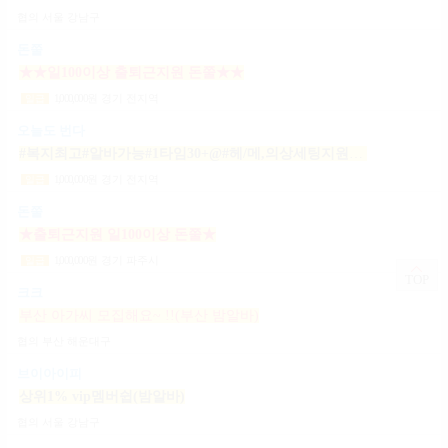
협의
서울 강남구
돈쭐
★★일100이상 출퇴근지원 돈쭐★★
1,000,000
원
경기 전지역
일급
오늘도 번다
#복지최고#알바가능#1타임30+@#헤/메,의상세팅지원#출근FREE#개인실지급#출/퇴근픽업#
1,000,000
원
경기 전지역
일급
돈쭐
★출퇴근지원 일100이상 돈쭐★
1,000,000
원
경기 파주시
일급
TOP
크크
부산 아가씨 모집해요~ !!(부산 밤알바)
협의
부산 해운대구
브이아이피
상위1% vip멤버쉽(밤알바)
협의
서울 강남구