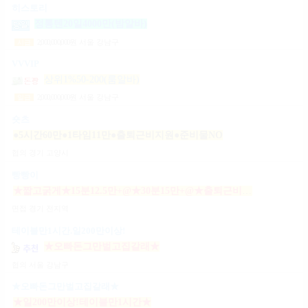
히스토리
정통텐20일4000만(밤알바)
2,000,000,000
원
서울 강남구
시급
VVVIP
상위1%50-200(룸알바)
2,000,000,000
원
서울 강남구
일급
숏츠
●5시간60만●1타임11만●출퇴근비지원●준비물NO
협의
경기 고양시
빵빵이
★짧고굵게★15분12.5만+@★30분15만+@★출퇴근비10만★출근니맘대로★개인실제공★
면접
경기 전지역
테이블만1시간.일200만이상!
★오빠돈그만벌고집갈래★
협의
서울 강남구
★오빠돈그만벌고집갈래★
★일200만이상!테이블만1시간★