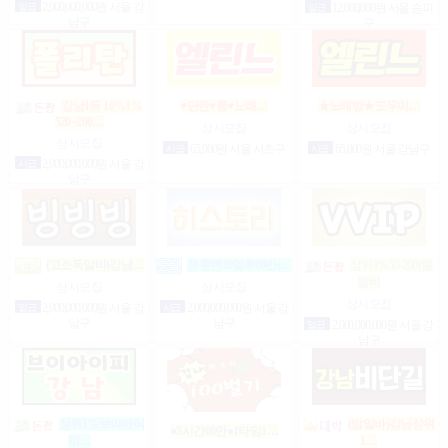
일급
2,000,000,000원 서울 강
일급
12,000,000원 서울 송파
남구
구
강남1등 10%1%
♥단란♥룸♥노래…
★노래방★도우미…
520~200…
상시모집
상시모집
상시모집
시급
65,000원 서울 서초구
시급
65,000원 서울 강남구
시급
2,000,000,000원 서울 강
남구
(고소득알바)강남…
정통텐20일4000만(…
상위1%50-200(룸
알바
상시모집
상시모집
상시모집
일급
2,000,000,000원 서울 강
시급
2,000,000,000원 서울 강
남구
남구
일급
2,000,000,000원 서울 강
남구
상위1%브이아이
(밤알바)강님상위
●5시간60만●1타임1…
1…
피…