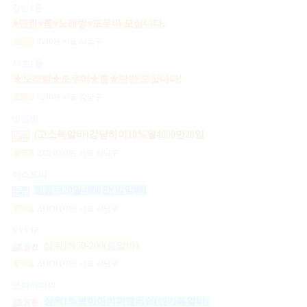
강남1등
♥단란♥룸♥노래방♥도우미 모십니다.
65,000
원
서울 서초구
시급
서초1등
★노래방★도우미★룸★단란 모십니다!
65,000
원
서울 강남구
시급
빙빙빙
(고소득알바)강남하이10%월4000만20일
2,000,000,000
원
서울 강남구
일급
히스토리
정통텐20일4000만(밤알바)
2,000,000,000
원
서울 강남구
시급
VVVIP
상위1%50-200(룸알바)
2,000,000,000
원
서울 강남구
일급
브이아이피
상위1%브이아이피멤버쉽(텐카페알바)