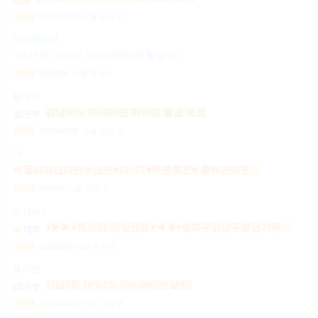
2,000,000,000
원
서울 강남구
일급
강남밤알바
강남1등 10%1% 520~200만(유흥알바)
1,000,000
원
서울 강남구
시급
플레이
강남10% 50~200만 마이킹 월급 보장
2,000,000,000
원
서울 강남구
일급
더
☞풀티지급15만☜급구♥5T~7T♥빠른회전♥ 출퇴근지원GOGO잠실방이파동강동길동가락천호 노래잠실강남방이동강동길동가락천호성남(룸알바)
900,000
원
서울 송파구
일급
더 (The)
♥▶▶♥최고TC인상완료♥◀◀♥송파구강남구분당가락동역삼동논현동강동구길동광진구건대
12,000,000
원
서울 송파구
일급
폴리탄
강남1등 10%1% 520~200만(알바)
2,000,000,000
원
서울 강남구
시급