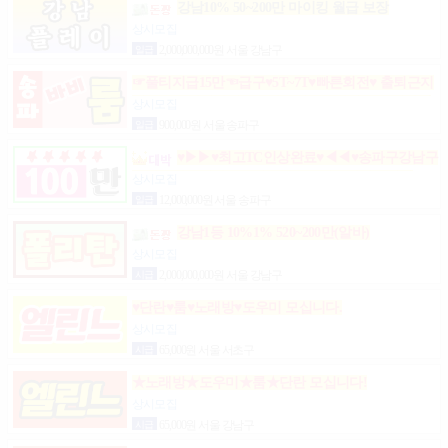
강남10% 50~200만 마이킹 월급 보장
상시모집
일급
2,000,000,000원 서울 강남구
☞풀티지급15만☜급구♥5T~7T♥빠른회전♥ 출퇴근지
원GOGO잠실방이파동강동길동가락천호 노래잠실
상시모집
강남방이동강동길동가락천호성남(룸알바)
일급
900,000원 서울 송파구
♥▶▶♥최고TC인상완료♥◀◀♥송파구강남구
분당가락동역삼동논현동강동구길동광진구건대
상시모집
일급
12,000,000원 서울 송파구
강남1등 10%1% 520~200만(알바)
상시모집
시급
2,000,000,000원 서울 강남구
♥단란♥룸♥노래방♥도우미 모십니다.
상시모집
시급
65,000원 서울 서초구
★노래방★도우미★룸★단란 모십니다!
상시모집
시급
65,000원 서울 강남구