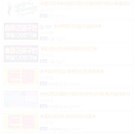
★짧고굵게★15분12.5만+@★30분15만+@★출퇴근
비10만★출근니맘대로★개인실제공★
상시모집
협의
경기 전지역
★오빠돈그만벌고집갈래★
상시모집
협의
서울 강남구
★일200만이상!테이블만1시간★
상시모집
협의
서울 강남구
★★일100이상 출퇴근지원 돈쭐★★
상시모집
일급
1,000,000원 경기 전지역
#복지최고#알바가능#1타임30+@#헤/메,의상세팅지
원#출근FREE#개인실지급#출/퇴근픽업#
상시모집
일급
1,000,000원 경기 전지역
★출퇴근지원 일100이상 돈쭐★
상시모집
일급
1,000,000원 경기 파주시