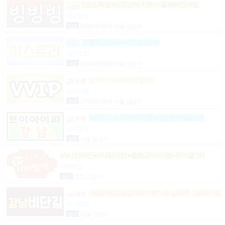
(고소득알바)강남하이10%월4000만20일
상시모집
일급
2,000,000,000원 서울 강남구
정통텐20일4000만(밤알바)
상시모집
시급
2,000,000,000원 서울 강남구
상위1%50-200(룸알바)
상시모집
일급
2,000,000,000원 서울 강남구
상위1%브이아이피멤버쉽(텐카페알바)
상시모집
협의
서울 강남구
●5시간60만●1타임11만●출퇴근비지원●준비물NO
상시모집
협의
경기 고양시
(밤알바)강님상위1%10%손님위주 고페이 보
장
상시모집
협의
서울 강남구