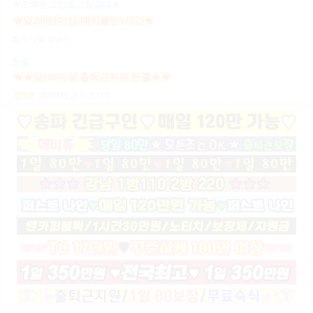
★오빠돈그만벌고집갈래★
★일200만이상!테이블만1시간★
협의
서울 강남구
돈쭐
★★일100이상 출퇴근지원 돈쭐★★
1,000,000
원
경기 전지역
일급