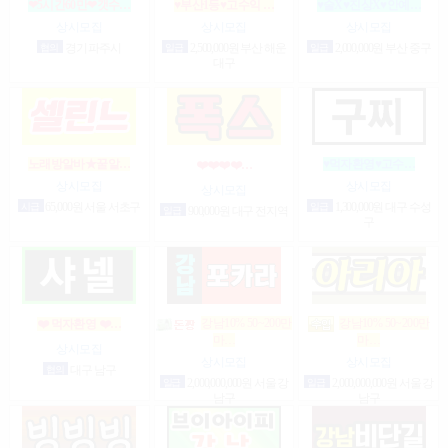
❤5시간60만❤갯수…
♥부산1등♥고수익 …
♥술X♥진상X♥안예…
상시모집
상시모집
상시모집
협의
경기 파주시
일급
2,500,000원 부산 해운
일급
2,000,000원 부산 중구
대구
노래방알바★꿀알…
♥먹자환영♥고수…
❤️❤️❤️❤️…
상시모집
상시모집
상시모집
시급
65,000원 서울 서초구
일급
1,300,000원 대구 수성
일급
900,000원 대구 전지역
구
강남10% 50~200만
강남10% 50~200만
❤️ 먹자환영 ❤️…
마…
마…
상시모집
상시모집
상시모집
협의
대구 남구
일급
2,000,000,000원 서울 강
일급
2,000,000,000원 서울 강
남구
남구