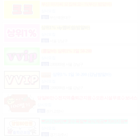
부산 아가씨 모집해요~ !!(부산 밤알바)
상시모집
협의
부산 해운대구
상위1% vip멤버쉽(밤알바)
상시모집
협의
서울 강남구
(룸알바) 상위1% 1일 50-200
상시모집
일급
2,000,000원 서울 강남구
상위1% 1일 50-200 (강남밤알바)
상시모집
일급
2,000,000원 서울 강남구
당일80만♤전지역출퇴근지원♤모든시설무료♤보너스
제도(유흥알바)
상시모집
협의
경기 고양시
❤5시간60만❤갯수폭발❤숙식제공❤차비지원❤
상시모집
협의
경기 파주시