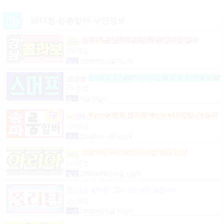
배너형 유흥알바 구인정보
상위1%손님위주200만하루(고수입알바)
상시모집
일급
2,000,000원 서울 강남구
강남1% 50~200만 마이킹 월급 보장(텐프로알
바)
상시모집
협의
서울 강남구
♥┏━▶편한 룸지정◀━┓♥TC인상↗♥송파
구방이동잠실석촌동강남구서초구논현동역삼동가락
상시모집
동강동구
일급
1,500,000원 서울 송파구
강남10% 50~200만 마이킹 월급 보장
상시모집
일급
2,000,000,000원 서울 강남구
강남1등 10%1% 520~200만(유흥알바)
상시모집
시급
1,000,000원 서울 강남구