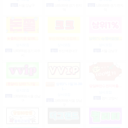
협의
서울 강남구
일급
1,000,000원 경기 전지
일급
1,000,000원 경기 전지
역
역
★출퇴근지원 일100…
부산 아가씨 모집해…
상위1% vip멤버쉽(밤…
상시모집
상시모집
상시모집
일급
1,000,000원 경기 파주
협의
부산 해운대구
협의
서울 강남구
시
(룸알바) 상위1% 1일 …
상위1% 1일 50-200
당일80만♤전지역출…
(…
상시모집
상시모집
상시모집
일급
2,000,000원 서울 강남
협의
경기 고양시
구
일급
2,000,000원 서울 강남
구