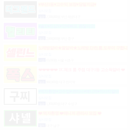
♥부산1등♥고수익 보장♥당일지급♥
상시모집
일급
2,500,000원 부산 해운대구
♥술X♥진상X♥안예뻐도 괜찮아요!
상시모집
일급
2,000,000원 부산 중구
노래방알바★꿀알바★노래방,단란,룸,도우미 구합니
다.
상시모집
시급
65,000원 서울 서초구
❤️❤️❤️❤️❤️ TC체크 룸 주점 대구1등 고소득알바 ❤️
❤️❤️❤️❤️
상시모집
일급
900,000원 대구 전지역
♥먹자환영♥고수입♥관리사♥매니저♥마사지알바
상시모집
일급
1,300,000원 대구 수성구
❤️ 먹자환영 ❤️매니저 관리사 모집 ❤️
상시모집
협의
대구 남구