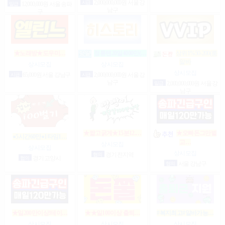
시급
2,000,000,000원 서울 강
일급
12,000,000원 서울 송파
남구
구
★노래방★도우미…
정통텐20일4000만(…
상위1%50-200(룸
알바
상시모집
상시모집
상시모집
시급
65,000원 서울 강남구
시급
2,000,000,000원 서울 강
남구
일급
2,000,000,000원 서울 강
남구
★짧고굵게★15분12.…
★오빠돈그만벌
●5시간60만●1타임1…
고…
상시모집
상시모집
상시모집
협의
경기 전지역
협의
경기 고양시
협의
서울 강남구
★일200만이상!테이…
★★일100이상 출퇴…
#복지최고#알바가능…
상시모집
상시모집
상시모집