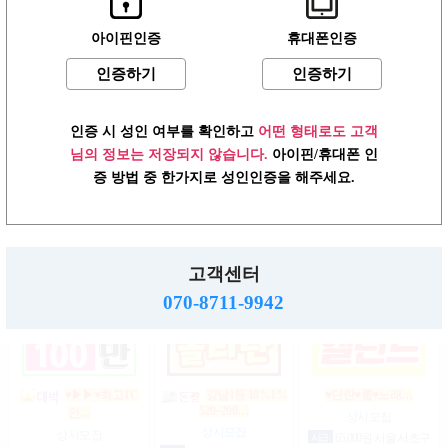
아이핀인증
휴대폰인증
인증하기
인증하기
상위1%손님위주
강남1% 50~200만
♥┏━▶편한 룸…
200…
마…
상시모집
상시모집
상시모집
일급
1,500,000원 서울 송파
인증 시 성인 여부를 확인하고
어떤 형태로도 고객
일급
2,000,000원 서울 강남
구
협의
서울 강남구
구
님의 정보는 저장되지 않습니다.
아이핀/휴대폰 인
증 방법 중 한가지로 성인인증을 해주세요.
강남1등 10%1% 520~200…
강남10% 50~200만
☞풀티지급15만☜급…
마…
상시모집
상시모집
고객센터
상시모집
시급
1,000,000원 서울 강남
일급
900,000원 서울 송파구
구
일급
2,000,000,000원 서울 강
070-8711-9942
남구
♥▶▶♥최고TC
강남1등 10%1%
♥단란♥룸♥노래…
520~200…
인…
상시모집
상시모집
상시모집
시급
65,000원 서울 서초구