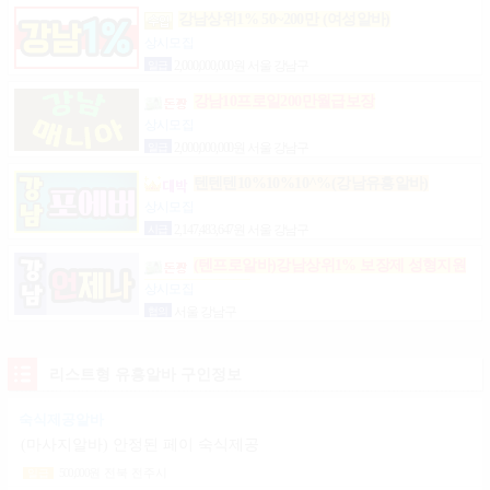
강남상위1% 50~200만 (여성알바)
상시모집
일급
2,000,000,000원 서울 강남구
강남10프로일200만월급보장
상시모집
일급
2,000,000,000원 서울 강남구
텐텐텐10%10%10^%(강남유흥알바)
상시모집
시급
2,147,483,647원 서울 강남구
(텐프로알바)강남상위1% 보장제 성형지원
마이킹 당일지급
상시모집
협의
서울 강남구
리스트형 유흥알바 구인정보
숙식제공알바
(마사지알바) 안정된 페이 숙식제공
500,000
원
전북 전주시
일급