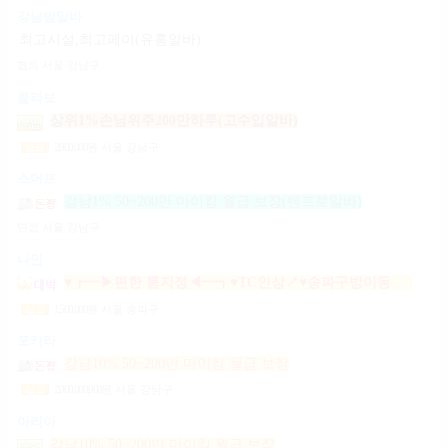
강남밤알바
최고시설,최고페이(유흥알바)
협의
서울 강남구
콜라보
상위1%손님위주200만하루(고수입알바)
2,000,000
원
서울 강남구
일급
스머프
강남1% 50~200만 마이킹 월급 보장(텐프로알바)
면접
서울 강남구
나인
♥┏━▶편한 룸지정◀━┓♥TC인상↗♥송파구방이동잠실석촌동강남구서초구논현동역삼동가락동강동구
1,500,000
원
서울 송파구
일급
포카라
강남10% 50~200만 마이킹 월급 보장
2,000,000,000
원
서울 강남구
일급
아리아
강남10% 50~200만 마이킹 월급 보장