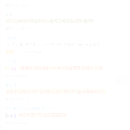
면접
서울 강남구
숏츠
●5시간60만●1타임11만●출퇴근비지원●준비물NO
협의
경기 고양시
캬바쿠라
[일본유흥]도쿄에서 소문안나게 깔끔한/ 숙소+비행기지원 [일페이50+팁100%]
500,000
원
해외 일본
일급
비단길
(밤알바)강님상위1%10%손님위주 고페이 보장
면접
서울 강남구
TOP
빵빵이
★짧고굵게★15분12.5만+@★30분15만+@★출퇴근비10만★출근니맘대로★개인실제공★
면접
경기 전지역
테이블만1시간.일200만이상!
★오빠돈그만벌고집갈래★
협의
서울 강남구