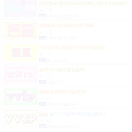
#복지최고#알바가능#1타임30+@#헤/메,의상세팅지
원#출근FREE#개인실지급#출/퇴근픽업#
상시모집
일급
1,000,000원 경기 전지역
★출퇴근지원 일100이상 돈쭐★
상시모집
일급
1,000,000원 경기 파주시
부산 아가씨 모집해요~ !!(부산 밤알바)
상시모집
협의
부산 해운대구
상위1% vip멤버쉽(밤알바)
상시모집
협의
서울 강남구
(룸알바) 상위1% 1일 50-200
상시모집
일급
2,000,000원 서울 강남구
상위1% 1일 50-200 (강남밤알바)
상시모집
일급
2,000,000원 서울 강남구