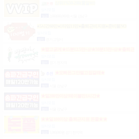
상위1%50-200(룸알바)
상시모집
일급
2,000,000,000원 서울 강남구
●5시간60만●1타임11만●출퇴근비지원●준비물NO
상시모집
협의
경기 고양시
★짧고굵게★15분12.5만+@★30분15만+@★출퇴근
비10만★출근니맘대로★개인실제공★
상시모집
협의
경기 전지역
★오빠돈그만벌고집갈래★
상시모집
협의
서울 강남구
★일200만이상!테이블만1시간★
상시모집
협의
서울 강남구
★★일100이상 출퇴근지원 돈쭐★★
상시모집
일급
1,000,000원 경기 전지역