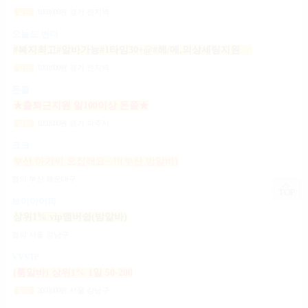
1,000,000
원
경기 전지역
일급
오늘도 번다
#복지최고#알바가능#1타임30+@#헤/메,의상세팅지원#출근FREE#개인실지급#출/퇴근픽업#
1,000,000
원
경기 전지역
일급
돈쭐
★출퇴근지원 일100이상 돈쭐★
1,000,000
원
경기 파주시
일급
크크
부산 아가씨 모집해요~ !!(부산 밤알바)
협의
부산 해운대구
TOP
브이아이피
상위1% vip멤버쉽(밤알바)
협의
서울 강남구
VVVIP
(룸알바) 상위1% 1일 50-200
2,000,000
원
서울 강남구
일급