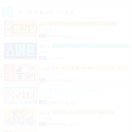
배너형 유흥알바 구인정보
상위1%손님위주200만하루(고수입알바)
상시모집
일급
2,000,000원 서울 강남구
강남1% 50~200만 마이킹 월급 보장(텐프로알
바)
상시모집
협의
서울 강남구
♥┏━▶편한 룸지정◀━┓♥TC인상↗♥송파
구방이동잠실석촌동강남구서초구논현동역삼동가락
상시모집
동강동구
일급
1,500,000원 서울 송파구
강남1등 10%1% 520~200만(유흥알바)
상시모집
시급
1,000,000원 서울 강남구
강남10% 50~200만 마이킹 월급 보장
상시모집
일급
2,000,000,000원 서울 강남구