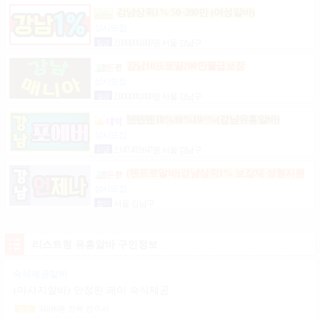
강남상위1% 50~200만 (여성알바)
상시모집
일급
2,000,000,000원 서울 강남구
강남10프로일200만월급보장
상시모집
일급
2,000,000,000원 서울 강남구
텐텐텐10%10%10^%(강남유흥알바)
상시모집
시급
2,147,483,647원 서울 강남구
(텐프로알바)강남상위1% 보장제 성형지원
마이킹 당일지급
상시모집
협의
서울 강남구
리스트형 유흥알바 구인정보
숙식제공알바
(마사지알바) 안정된 페이 숙식제공
500,000
원
전북 전주시
일급