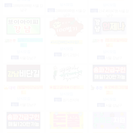
상시모집
상시모집
시급
2,000,000,000원 서울 강
남구
일급
2,000,000,000원 서울 강
시급
2,147,483,647원 서울 강
남구
남구
상위1%브이아이
(텐프로알바)강
●5시간60만●1타임1…
피…
남…
상시모집
상시모집
상시모집
협의
경기 고양시
협의
서울 강남구
협의
서울 강남구
(밤알바)강님상위
★짧고굵게★15분12.…
★오빠돈그만벌
1…
고…
상시모집
상시모집
상시모집
협의
경기 전지역
협의
서울 강남구
협의
서울 강남구