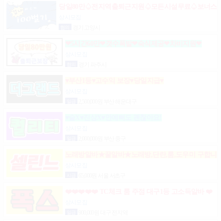
당일80만♤전지역출퇴근지원♤모든시설무료♤보너스
제도(유흥알바)
상시모집
협의
경기 고양시
❤5시간60만❤갯수폭발❤숙식제공❤차비지원❤
상시모집
협의
경기 파주시
♥부산1등♥고수익 보장♥당일지급♥
상시모집
일급
2,500,000원 부산 해운대구
♥술X♥진상X♥안예뻐도 괜찮아요!
상시모집
일급
2,000,000원 부산 중구
노래방알바★꿀알바★노래방,단란,룸,도우미 구합니
다.
상시모집
시급
65,000원 서울 서초구
❤️❤️❤️❤️❤️ TC체크 룸 주점 대구1등 고소득알바 ❤️
❤️❤️❤️❤️
상시모집
일급
900,000원 대구 전지역