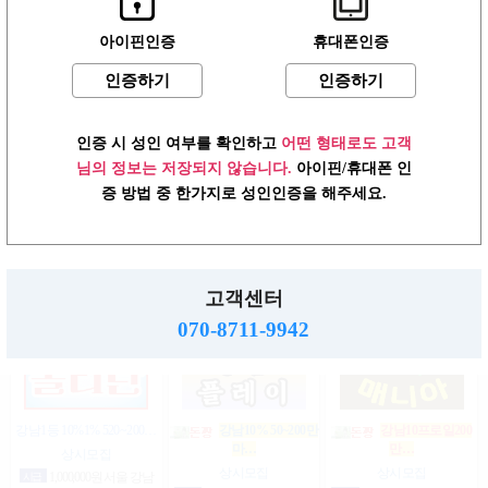
아이핀인증
휴대폰인증
인증하기
인증하기
강남상위1% 50~200
상위1%손님위주
강남1% 50~200만
200…
마…
만…
상시모집
상시모집
상시모집
인증 시 성인 여부를 확인하고
어떤 형태로도 고객
일급
2,000,000원 서울 강남
협의
서울 강남구
일급
2,000,000,000원 서울 강
구
남구
님의 정보는 저장되지 않습니다.
아이핀/휴대폰 인
증 방법 중 한가지로 성인인증을 해주세요.
♥┏━▶편한 룸…
강남10% 50~200만
강남10% 50~200만
마…
마…
상시모집
고객센터
상시모집
상시모집
일급
1,500,000원 서울 송파
구
일급
2,000,000,000원 서울 강
일급
2,000,000,000원 서울 강
070-8711-9942
남구
남구
강남1등 10%1% 520~200…
강남10% 50~200만
강남10프로일200
마…
만…
상시모집
상시모집
상시모집
시급
1,000,000원 서울 강남