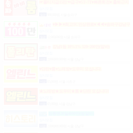
☞풀티지급15만☜급구♥5T~7T♥빠른회전♥ 출퇴근지
원GOGO잠실방이파동강동길동가락천호 노래잠실
상시모집
강남방이동강동길동가락천호성남(룸알바)
일급
900,000원 서울 송파구
♥▶▶♥최고TC인상완료♥◀◀♥송파구강남구
분당가락동역삼동논현동강동구길동광진구건대
상시모집
일급
12,000,000원 서울 송파구
강남1등 10%1% 520~200만(알바)
상시모집
시급
2,000,000,000원 서울 강남구
♥단란♥룸♥노래방♥도우미 모십니다.
상시모집
시급
65,000원 서울 서초구
★노래방★도우미★룸★단란 모십니다!
상시모집
시급
65,000원 서울 강남구
정통텐20일4000만(밤알바)
상시모집
시급
2,000,000,000원 서울 강남구