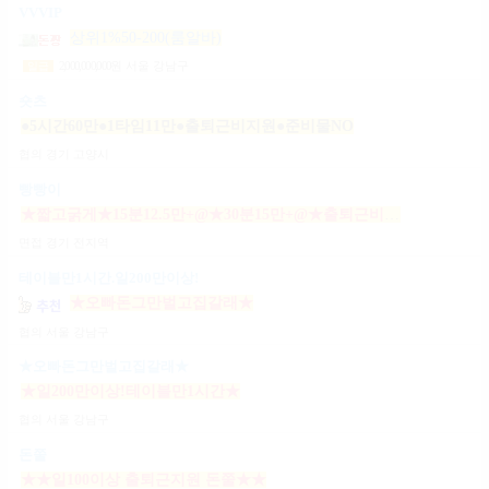
VVVIP
상위1%50-200(룸알바)
2,000,000,000
원
서울 강남구
일급
숏츠
●5시간60만●1타임11만●출퇴근비지원●준비물NO
협의
경기 고양시
빵빵이
★짧고굵게★15분12.5만+@★30분15만+@★출퇴근비10만★출근니맘대로★개인실제공★
면접
경기 전지역
테이블만1시간.일200만이상!
★오빠돈그만벌고집갈래★
협의
서울 강남구
★오빠돈그만벌고집갈래★
★일200만이상!테이블만1시간★
협의
서울 강남구
돈쭐
★★일100이상 출퇴근지원 돈쭐★★