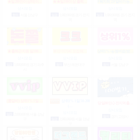
★일200만이상!테이…
★★일100이상 출퇴…
#복지최고#알바가능…
상시모집
상시모집
상시모집
협의
서울 강남구
일급
1,000,000원 경기 전지
일급
1,000,000원 경기 전지
역
역
★출퇴근지원 일100…
부산 아가씨 모집해…
상위1% vip멤버쉽(밤…
상시모집
상시모집
상시모집
일급
1,000,000원 경기 파주
협의
부산 해운대구
협의
서울 강남구
시
(룸알바) 상위1% 1일 …
상위1% 1일 50-200
당일80만♤전지역출…
(…
상시모집
상시모집
상시모집
일급
2,000,000원 서울 강남
협의
경기 고양시
구
일급
2,000,000원 서울 강남
구