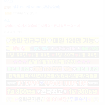
VVVIP
상위1% 1일 50-200 (강남밤알바)
2,000,000
원
서울 강남구
일급
숏츠
당일80만♤전지역출퇴근지원♤모든시설무료♤보너스제도(유흥알바)
협의
경기 고양시