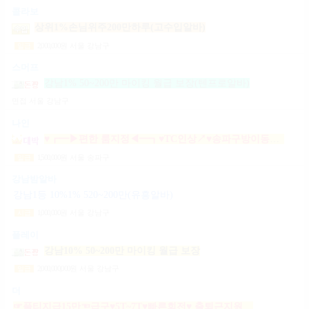
콜라보
상위1%손님위주200만하루(고수입알바)
2,000,000
원
서울 강남구
일급
스머프
강남1% 50~200만 마이킹 월급 보장(텐프로알바)
면접
서울 강남구
나인
♥┏━▶편한 룸지정◀━┓♥TC인상↗♥송파구방이동잠실석촌동강남구서초구논현동역삼동가락동강동구
1,500,000
원
서울 송파구
일급
강남밤알바
강남1등 10%1% 520~200만(유흥알바)
1,000,000
원
서울 강남구
시급
플레이
강남10% 50~200만 마이킹 월급 보장
2,000,000,000
원
서울 강남구
일급
더
☞풀티지급15만☜급구♥5T~7T♥빠른회전♥ 출퇴근지원GOGO잠실방이파동강동길동가락천호 노래잠실강남방이동강동길동가락천호성남(룸알바)