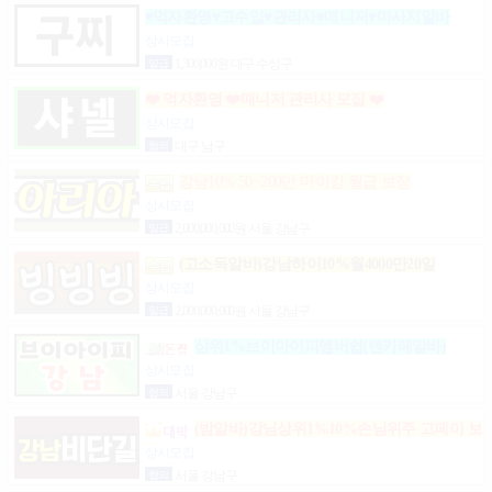
♥먹자환영♥고수입♥관리사♥매니저♥마사지알바
상시모집
일급
1,300,000원 대구 수성구
❤️ 먹자환영 ❤️매니저 관리사 모집 ❤️
상시모집
협의
대구 남구
강남10% 50~200만 마이킹 월급 보장
상시모집
일급
2,000,000,000원 서울 강남구
(고소득알바)강남하이10%월4000만20일
상시모집
일급
2,000,000,000원 서울 강남구
상위1%브이아이피멤버쉽(텐카페알바)
상시모집
협의
서울 강남구
(밤알바)강님상위1%10%손님위주 고페이 보
장
상시모집
협의
서울 강남구