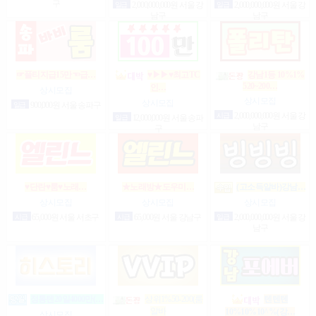
구
일급
2,000,000,000원 서울 강
일급
2,000,000,000원 서울 강
남구
남구
☞풀티지급15만☜급…
♥▶▶♥최고TC
강남1등 10%1%
520~200…
인…
상시모집
상시모집
상시모집
일급
900,000원 서울 송파구
시급
2,000,000,000원 서울 강
일급
12,000,000원 서울 송파
남구
구
♥단란♥룸♥노래…
★노래방★도우미…
(고소득알바)강남…
상시모집
상시모집
상시모집
시급
65,000원 서울 서초구
시급
65,000원 서울 강남구
일급
2,000,000,000원 서울 강
남구
정통텐20일4000만(…
상위1%50-200(룸
텐텐텐
알바
10%10%10^%(강…
상시모집