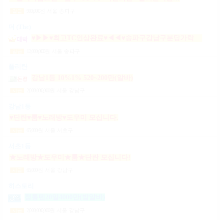
900,000
원
서울 송파구
일급
더 (The)
♥▶▶♥최고TC인상완료♥◀◀♥송파구강남구분당가락동역삼동논현동강동구길동광진구건대
12,000,000
원
서울 송파구
일급
폴리탄
강남1등 10%1% 520~200만(알바)
2,000,000,000
원
서울 강남구
시급
강남1등
♥단란♥룸♥노래방♥도우미 모십니다.
65,000
원
서울 서초구
시급
서초1등
★노래방★도우미★룸★단란 모십니다!
65,000
원
서울 강남구
시급
히스토리
정통텐20일4000만(밤알바)
2,000,000,000
원
서울 강남구
시급