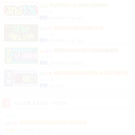
강남상위1% 50~200만 (여성알바)
상시모집
일급
2,000,000,000원 서울 강남구
강남10프로일200만월급보장
상시모집
일급
2,000,000,000원 서울 강남구
텐텐텐10%10%10^%(강남유흥알바)
상시모집
시급
2,147,483,647원 서울 강남구
(텐프로알바)강남상위1% 보장제 성형지원
마이킹 당일지급
상시모집
협의
서울 강남구
리스트형 유흥알바 구인정보
포카라
강남10% 50~200만 마이킹 월급 보장
2,000,000,000
원
서울 강남구
일급