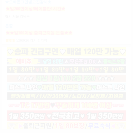
★오빠돈그만벌고집갈래★
★일200만이상!테이블만1시간★
협의
서울 강남구
돈쭐
★★일100이상 출퇴근지원 돈쭐★★
1,000,000
원
경기 전지역
일급