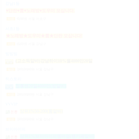
강남1등
♥단란♥룸♥노래방♥도우미 모십니다.
65,000
원
서울 서초구
시급
서초1등
★노래방★도우미★룸★단란 모십니다!
65,000
원
서울 강남구
시급
빙빙빙
(고소득알바)강남하이10%월4000만20일
2,000,000,000
원
서울 강남구
일급
히스토리
정통텐20일4000만(밤알바)
2,000,000,000
원
서울 강남구
시급
VVVIP
상위1%50-200(룸알바)
2,000,000,000
원
서울 강남구
일급
브이아이피
상위1%브이아이피멤버쉽(텐카페알바)