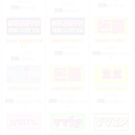
상시모집
상시모집
협의
경기 전지역
협의
경기 고양시
협의
서울 강남구
★오빠돈그만벌
★일200만이상!테이…
★★일100이상 출퇴…
고…
상시모집
상시모집
상시모집
협의
서울 강남구
일급
1,000,000원 경기 전지
역
협의
서울 강남구
#복지최고#알바가능…
★출퇴근지원 일100…
부산 아가씨 모집해…
상시모집
상시모집
상시모집
일급
1,000,000원 경기 전지
일급
1,000,000원 경기 파주
협의
부산 해운대구
역
시