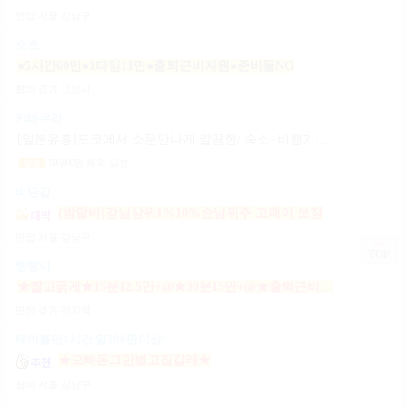
면접
서울 강남구
숏츠
●5시간60만●1타임11만●출퇴근비지원●준비물NO
협의
경기 고양시
캬바쿠라
[일본유흥]도쿄에서 소문안나게 깔끔한/ 숙소+비행기지원 [일페이50+팁100%]
500,000
원
해외 일본
일급
비단길
(밤알바)강님상위1%10%손님위주 고페이 보장
면접
서울 강남구
TOP
빵빵이
★짧고굵게★15분12.5만+@★30분15만+@★출퇴근비10만★출근니맘대로★개인실제공★
면접
경기 전지역
테이블만1시간.일200만이상!
★오빠돈그만벌고집갈래★
협의
서울 강남구