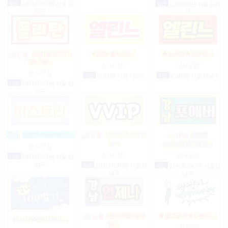
일급
2,000,000,000원 서울 강
일급
12,000,000원 서울 송파
남구
구
강남1등 10%1%
♥단란♥룸♥노래…
★노래방★도우미…
520~200…
상시모집
상시모집
상시모집
시급
65,000원 서울 서초구
시급
65,000원 서울 강남구
시급
2,000,000,000원 서울 강
남구
정통텐20일4000만(…
상위1%50-200(룸
텐텐텐
알바
10%10%10^%(강…
상시모집
상시모집
상시모집
시급
2,000,000,000원 서울 강
남구
일급
2,000,000,000원 서울 강
시급
2,147,483,647원 서울 강
남구
남구
(텐프로알바)강
★짧고굵게★15분12.…
●5시간60만●1타임1…
남…
상시모집