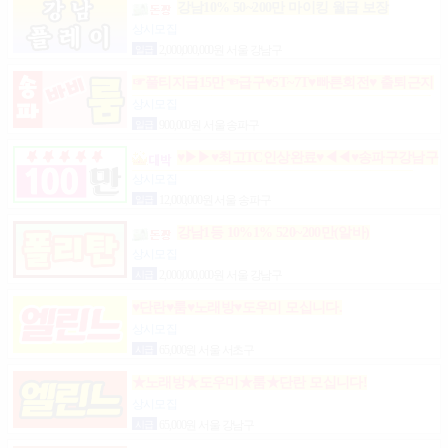
강남10% 50~200만 마이킹 월급 보장
상시모집
일급
2,000,000,000원 서울 강남구
☞풀티지급15만☜급구♥5T~7T♥빠른회전♥ 출퇴근지
원GOGO잠실방이파동강동길동가락천호 노래잠실
상시모집
강남방이동강동길동가락천호성남(룸알바)
일급
900,000원 서울 송파구
♥▶▶♥최고TC인상완료♥◀◀♥송파구강남구
분당가락동역삼동논현동강동구길동광진구건대
상시모집
일급
12,000,000원 서울 송파구
강남1등 10%1% 520~200만(알바)
상시모집
시급
2,000,000,000원 서울 강남구
♥단란♥룸♥노래방♥도우미 모십니다.
상시모집
시급
65,000원 서울 서초구
★노래방★도우미★룸★단란 모십니다!
상시모집
시급
65,000원 서울 강남구