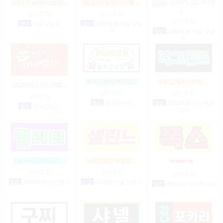
상위1% vip멤버쉽(밤…
(룸알바) 상위1% 1일 …
상위1% 1일 50-200
(…
상시모집
상시모집
상시모집
협의
서울 강남구
일급
2,000,000원 서울 강남
구
일급
2,000,000원 서울 강남
구
❤5시간60만❤갯수…
♥부산1등♥고수익 …
당일80만♤전지역출…
상시모집
상시모집
상시모집
협의
경기 파주시
일급
2,500,000원 부산 해운
협의
경기 고양시
대구
♥술X♥진상X♥안예…
노래방알바★꿀알…
❤️❤️❤️❤️…
상시모집
상시모집
상시모집
일급
2,000,000원 부산 중구
시급
65,000원 서울 서초구
일급
900,000원 대구 전지역