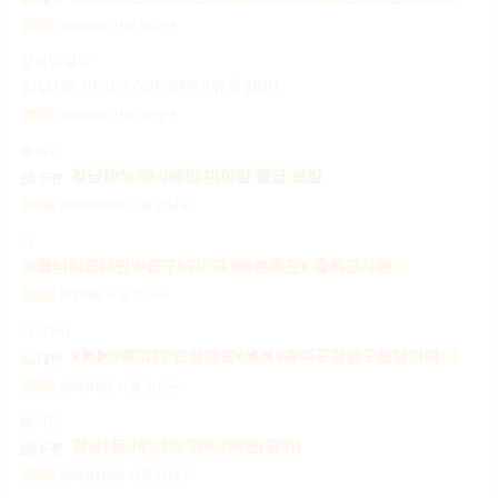
1,500,000
원
서울 송파구
일급
강남밤알바
강남1등 10%1% 520~200만(유흥알바)
1,000,000
원
서울 강남구
시급
플레이
강남10% 50~200만 마이킹 월급 보장
2,000,000,000
원
서울 강남구
일급
더
☞풀티지급15만☜급구♥5T~7T♥빠른회전♥ 출퇴근지원GOGO잠실방이파동강동길동가락천호 노래잠실강남방이동강동길동가락천호성남(룸알바)
900,000
원
서울 송파구
일급
더 (The)
♥▶▶♥최고TC인상완료♥◀◀♥송파구강남구분당가락동역삼동논현동강동구길동광진구건대
12,000,000
원
서울 송파구
일급
폴리탄
강남1등 10%1% 520~200만(알바)
2,000,000,000
원
서울 강남구
시급