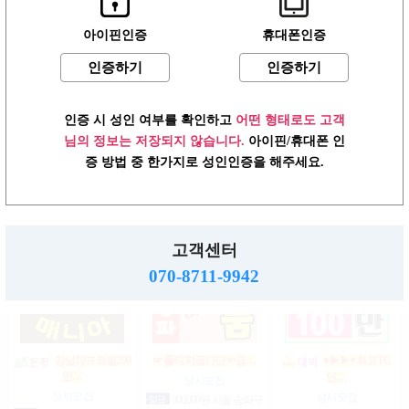
아이핀인증
휴대폰인증
인증하기
인증하기
강남상위1% 50~200
상위1%손님위주
강남1% 50~200만
200…
마…
만…
상시모집
상시모집
상시모집
인증 시 성인 여부를 확인하고
어떤 형태로도 고객
일급
2,000,000원 서울 강남
협의
서울 강남구
일급
2,000,000,000원 서울 강
구
남구
님의 정보는 저장되지 않습니다.
아이핀/휴대폰 인
증 방법 중 한가지로 성인인증을 해주세요.
♥┏━▶편한 룸…
강남1등 10%1% 520~200…
강남10% 50~200만
마…
상시모집
상시모집
고객센터
상시모집
시급
1,000,000원 서울 강남
일급
1,500,000원 서울 송파
구
구
일급
2,000,000,000원 서울 강
070-8711-9942
남구
강남10프로일200
☞풀티지급15만☜급…
♥▶▶♥최고TC
만…
인…
상시모집
상시모집
상시모집
일급
900,000원 서울 송파구