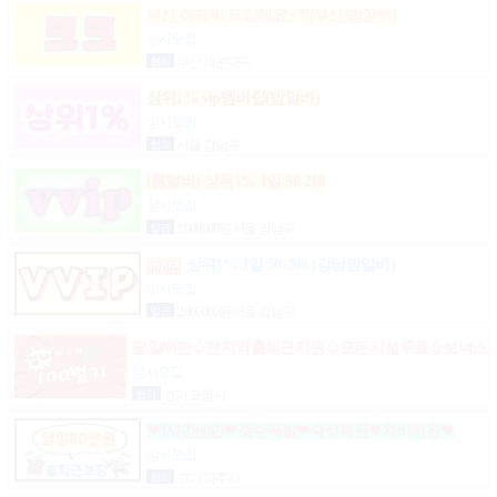
부산 아가씨 모집해요~ !!(부산 밤알바)
상시모집
협의
부산 해운대구
상위1% vip멤버쉽(밤알바)
상시모집
협의
서울 강남구
(룸알바) 상위1% 1일 50-200
상시모집
일급
2,000,000원 서울 강남구
상위1% 1일 50-200 (강남밤알바)
상시모집
일급
2,000,000원 서울 강남구
당일80만♤전지역출퇴근지원♤모든시설무료♤보너스
제도(유흥알바)
상시모집
협의
경기 고양시
❤5시간60만❤갯수폭발❤숙식제공❤차비지원❤
상시모집
협의
경기 파주시