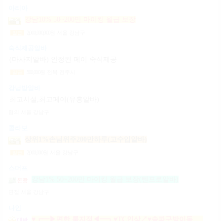
아리아
강남10% 50~200만 마이킹 월급 보장
2,000,000,000
원
서울 강남구
일급
숙식제공알바
(마사지알바) 안정된 페이 숙식제공
500,000
원
전북 전주시
일급
강남밤알바
최고시설,최고페이(유흥알바)
협의
서울 강남구
콜라보
상위1%손님위주200만하루(고수입알바)
2,000,000
원
서울 강남구
일급
스머프
강남1% 50~200만 마이킹 월급 보장(텐프로알바)
면접
서울 강남구
나인
♥┏━▶편한 룸지정◀━┓♥TC인상↗♥송파구방이동잠실석촌동강남구서초구논현동역삼동가락동강동구