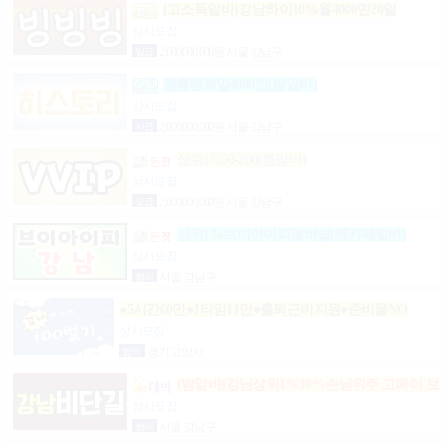
(고소득알바)강남하이10%월4000만20일
상시모집
일급
2,000,000,000원 서울 강남구
정통텐20일4000만(밤알바)
상시모집
시급
2,000,000,000원 서울 강남구
상위1%50-200(룸알바)
상시모집
일급
2,000,000,000원 서울 강남구
상위1%브이아이피멤버쉽(텐카페알바)
상시모집
협의
서울 강남구
●5시간60만●1타임11만●출퇴근비지원●준비물NO
상시모집
협의
경기 고양시
(밤알바)강님상위1%10%손님위주 고페이 보
장
상시모집
협의
서울 강남구