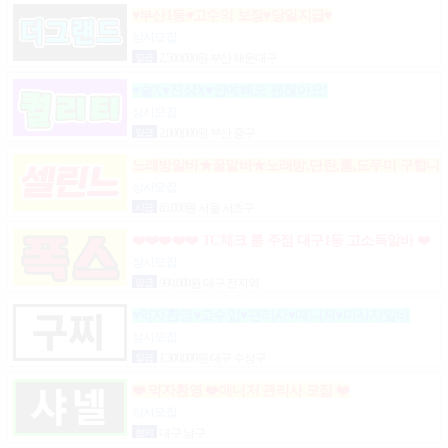
♥부산1등♥고수익 보장♥당일지급♥
상시모집
일급
2,500,000원 부산 해운대구
♥술X♥진상X♥안예뻐도 괜찮아요!
상시모집
일급
2,000,000원 부산 중구
노래방알바★꿀알바★노래방,단란,룸,도우미 구합니
다.
상시모집
시급
65,000원 서울 서초구
❤️❤️❤️❤️❤️ TC체크 룸 주점 대구1등 고소득알바 ❤️
❤️❤️❤️❤️
상시모집
일급
900,000원 대구 전지역
♥먹자환영♥고수입♥관리사♥매니저♥마사지알바
상시모집
일급
1,300,000원 대구 수성구
❤️ 먹자환영 ❤️매니저 관리사 모집 ❤️
상시모집
협의
대구 남구