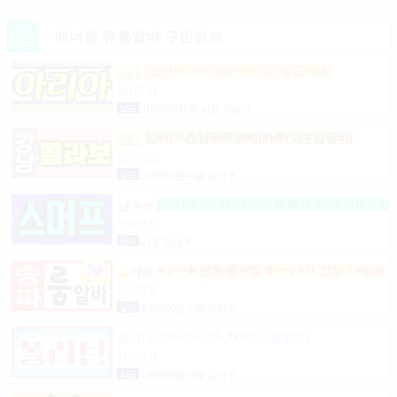
배너형 유흥알바 구인정보
강남10% 50~200만 마이킹 월급 보장
상시모집
일급
2,000,000,000원 서울 강남구
상위1%손님위주200만하루(고수입알바)
상시모집
일급
2,000,000원 서울 강남구
강남1% 50~200만 마이킹 월급 보장(텐프로알
바)
상시모집
협의
서울 강남구
♥┏━▶편한 룸지정◀━┓♥TC인상↗♥송파
구방이동잠실석촌동강남구서초구논현동역삼동가락
상시모집
동강동구
일급
1,500,000원 서울 송파구
강남1등 10%1% 520~200만(유흥알바)
상시모집
시급
1,000,000원 서울 강남구