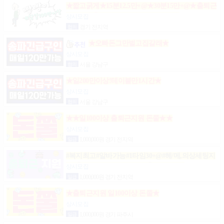
★짧고굵게★15분12.5만+@★30분15만+@★출퇴근
비10만★출근니맘대로★개인실제공★
상시모집
협의
경기 전지역
★오빠돈그만벌고집갈래★
상시모집
협의
서울 강남구
★일200만이상!테이블만1시간★
상시모집
협의
서울 강남구
★★일100이상 출퇴근지원 돈쭐★★
상시모집
일급
1,000,000원 경기 전지역
#복지최고#알바가능#1타임30+@#헤/메,의상세팅지
원#출근FREE#개인실지급#출/퇴근픽업#
상시모집
일급
1,000,000원 경기 전지역
★출퇴근지원 일100이상 돈쭐★
상시모집
일급
1,000,000원 경기 파주시