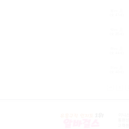
핑○○
(女
47
세)
박○○
(女
35
세)
하○○
(女
44
세)
이○○
(女
40
세)
<<
1