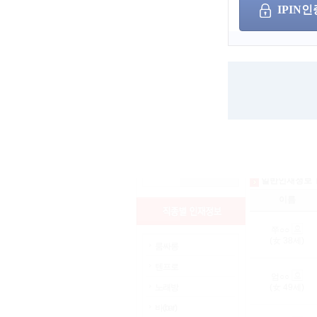
희망 업직종
IPIN인
상세검색
나이
성별
서울
인천
경기
검색어
부산
세종
광주
울산
대구
대전
경남
경북
충남
충북
전남
전북
강원
제주
해외
일반인재정보
이름
쭈○○
(女
38
세)
룸싸롱
텐프로
엄○○
노래방
(女
49
세)
바(bar)