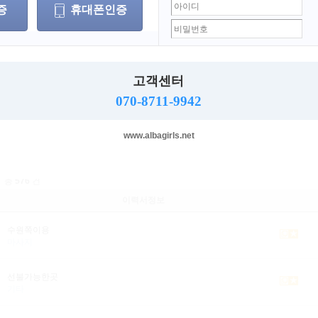
룸싸롱
텐프로
노래방
바(bar)
마사지
요정
증
휴대폰인증
기타
BJ
세 이상 ~
세 이하
무관
무관
남자
여자
고객센터
070-8711-9942
선택된 조건(희망 근무지역,희망 업직종)이 없습니다.
www.albagirls.net
총
576
건
이력서정보
수원쪽이용
마사지
선불가능한곳
기타