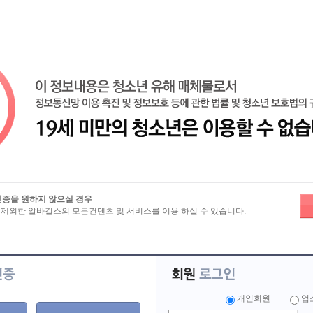
즐겨찾기
노래방알바
밤알바
유흥알바
마사지알바
룸알바
인증을 원하지 않으실 경우
 제외한 알바걸스의 모든컨텐츠 및 서비스를 이용 하실 수 있습니다.
보
>
전체 인재정보
서울
인천
경기
부산
세종
광주
울산
충남
충북
전남
전북
강원
제주
해외
개인회원
업