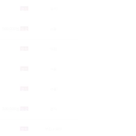
협의
경기
500,000원
일급
서울
협의
대전
협의
서울
협의
서울
300,000원
일급
경기
협의
부산 > 서구