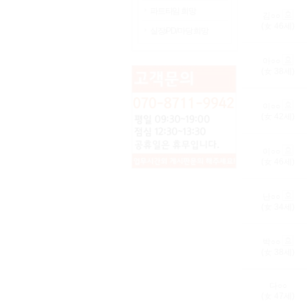
파트타임 희망
김○○
(女
46
세)
실장/PD/마당 희망
아○○
(女
38
세)
이○○
(女
42
세)
이○○
(女
46
세)
난○○
(女
34
세)
박○○
(女
38
세)
다○○
(女
47
세)