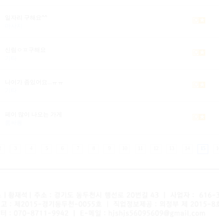
일자리 구해요^^
마사지
신림ㅇㅍ구해요
기타
나이가 좀있어요...ㅠㅠ
기타
페이 많이 나오는 가게
룸싸롱
2
3
4
5
6
7
8
9
10
11
12
13
14
15
1