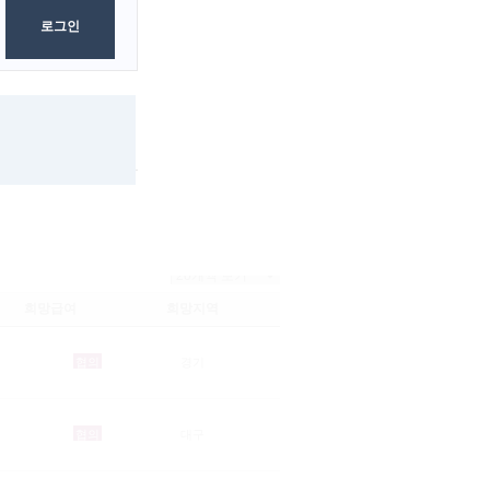
다방
아로마
룸카페
로그인
검색
초기화
희망급여
희망지역
협의
경기
협의
대구