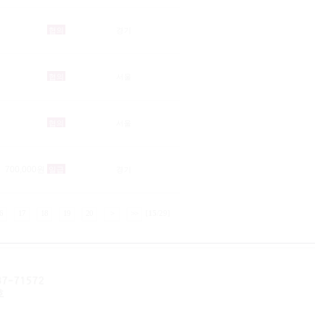
협의
경기
협의
서울
협의
서울
700,000원
일급
경기
6
17
18
19
20
>
>>
[
15
/29]