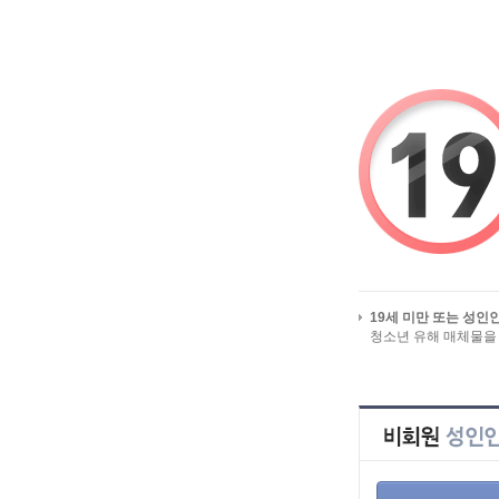
알바걸스를 시작페이지로
유흥알바/밤알바 
19세 미만 또는 성인
청소년 유해 매체물을
HOME
>
인재정
전체 인재정보
지역별 인재정보
희망근무지역
업직종별 인재정보
급구 인재정보