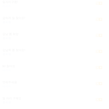
일자리구함!
마사지
급하게 일 찾아요!
룸싸롱
강남 룸 희망
룸싸롱
강남쪽 룸 찾아요!
룸싸롱
tel 찾아요
마사지
연락주세용
마사지
일 자리 구해요
룸싸롱