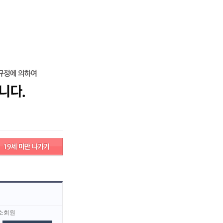
로그인
회원가입
고객센터
서비스안내
고객센터
서비스안내
대구
대전
경남
경북
소회원