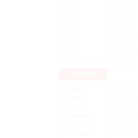
권○○
마사지
(女
49
세)
요정
다방
gg○○○
(女
39
세)
아로마
룸카페
이○○
(女
33
세)
기타
BJ
박○○
(女
40
세)
나○○
(女
42
세)
선불필요
성형 희망
김○○
숙식 희망
(女
46
세)
초보가능 희망
나○○
경력우대 희망
(女
37
세)
장기근무 희망