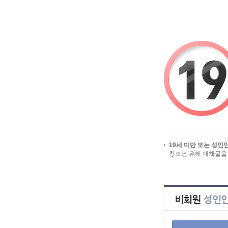
알바걸스를 시작페이지로
유흥알바/밤알바 
19세 미만 또는 성인
청소년 유해 매체물을
HOME
>
인재정
전체 인재정보
지역별 인재정보
선불 
업직종별 인재정보
급구 인재정보