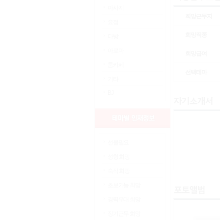
마사지
희망근무지
요정
희망직종
다방
아로마
희망급여
룸카페
선택테마
기타
BJ
선불필요
성형 희망
숙식 희망
초보가능 희망
경력우대 희망
장기근무 희망