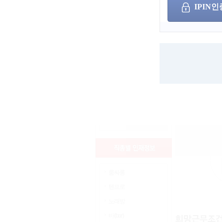
IPIN인
상세검색
서울
인천
경기
부산
세종
광주
울산
대구
대전
경남
경북
충남
쪽
충북
전남
전북
강원
제주
해외
룸싸롱
텐프로
노래방
바(bar)