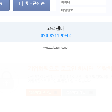
곽○○
이름
증
휴대폰인증
휴대폰
이메일
고객센터
주소
070-8711-9942
www.albagirls.net
지보내기
스크랩하기
프린트