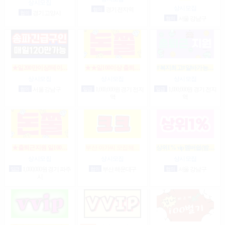
상시모집
상시모집
협의
경기 전지역
협의
경기 고양시
협의
서울 강남구
★일200만이상!테이…
★★일100이상 출퇴…
#복지최고#알바가능…
상시모집
상시모집
상시모집
협의
서울 강남구
일급
1,000,000원 경기 전지
일급
1,000,000원 경기 전지
역
역
★출퇴근지원 일100…
부산 아가씨 모집해…
상위1% vip멤버쉽(밤…
상시모집
상시모집
상시모집
일급
1,000,000원 경기 파주
협의
부산 해운대구
협의
서울 강남구
시