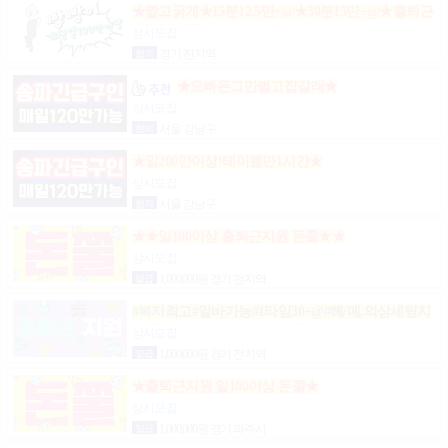
★짧고굵게★15분12.5만+@★30분15만+@★출퇴근
비10만★출근니맘대로★개인실제공★
상시모집
협의
경기 전지역
★오빠돈그만벌고집갈래★
상시모집
협의
서울 강남구
★일200만이상!테이블만1시간★
상시모집
협의
서울 강남구
★★일100이상 출퇴근지원 돈쭐★★
상시모집
일급
1,000,000원 경기 전지역
#복지최고#알바가능#1타임30+@#헤/메,의상세팅지
원#출근FREE#개인실지급#출/퇴근픽업#
상시모집
일급
1,000,000원 경기 전지역
★출퇴근지원 일100이상 돈쭐★
상시모집
일급
1,000,000원 경기 파주시