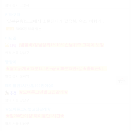
협의
경기 고양시
캬바쿠라
[일본유흥]도쿄에서 소문안나게 깔끔한/ 숙소+비행기지원 [일페이50+팁100%]
500,000
원
해외 일본
일급
비단길
(밤알바)강님상위1%10%손님위주 고페이 보장
면접
서울 강남구
빵빵이
★짧고굵게★15분12.5만+@★30분15만+@★출퇴근비10만★출근니맘대로★개인실제공★
면접
경기 전지역
TOP
테이블만1시간.일200만이상!
★오빠돈그만벌고집갈래★
협의
서울 강남구
★오빠돈그만벌고집갈래★
★일200만이상!테이블만1시간★
협의
서울 강남구