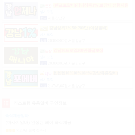
(텐프로알바)강남상위1% 보장제 성형지원
마이킹 당일지급
상시모집
협의
서울 강남구
강남상위1% 50~200만 (여성알바)
상시모집
일급
2,000,000,000원 서울 강남구
강남10프로일200만월급보장
상시모집
일급
2,000,000,000원 서울 강남구
텐텐텐10%10%10^%(강남유흥알바)
상시모집
시급
2,147,483,647원 서울 강남구
리스트형 유흥알바 구인정보
숙식제공알바
(마사지알바) 안정된 페이 숙식제공
500,000
원
전북 전주시
일급