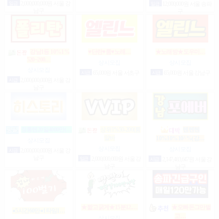
일급
2,000,000,000원 서울 강
일급
12,000,000원 서울 송파
남구
구
강남1등 10%1%
♥단란♥룸♥노래…
★노래방★도우미…
520~200…
상시모집
상시모집
상시모집
시급
65,000원 서울 서초구
시급
65,000원 서울 강남구
시급
2,000,000,000원 서울 강
남구
정통텐20일4000만(…
상위1%50-200(룸
텐텐텐
알바
10%10%10^%(강…
상시모집
상시모집
상시모집
시급
2,000,000,000원 서울 강
남구
일급
2,000,000,000원 서울 강
시급
2,147,483,647원 서울 강
남구
남구
★짧고굵게★15분12.…
★오빠돈그만벌
●5시간60만●1타임1…
고…
상시모집