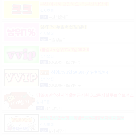
부산 아가씨 모집해요~ !!(부산 밤알바)
상시모집
협의
부산 해운대구
상위1% vip멤버쉽(밤알바)
상시모집
협의
서울 강남구
(룸알바) 상위1% 1일 50-200
상시모집
일급
2,000,000원 서울 강남구
상위1% 1일 50-200 (강남밤알바)
상시모집
일급
2,000,000원 서울 강남구
당일80만♤전지역출퇴근지원♤모든시설무료♤보너스
제도(유흥알바)
상시모집
협의
경기 고양시
❤5시간60만❤갯수폭발❤숙식제공❤차비지원❤
상시모집
협의
경기 파주시