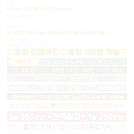
돈쭐
★★일100이상 출퇴근지원 돈쭐★★
1,000,000
원
경기 전지역
일급
오늘도 번다
#복지최고#알바가능#1타임30+@#헤/메,의상세팅지원#출근FREE#개인실지급#출/퇴근픽업#
1,000,000
원
경기 전지역
일급