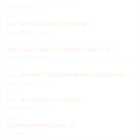
1,000,000
원
서울 강남구
시급
플레이
강남10% 50~200만 마이킹 월급 보장
2,000,000,000
원
서울 강남구
일급
더
☞풀티지급15만☜급구♥5T~7T♥빠른회전♥ 출퇴근지원GOGO잠실방이파동강동길동가락천호 노래잠실강남방이동강동길동가락천호성남(룸알바)
900,000
원
서울 송파구
일급
더 (The)
♥▶▶♥최고TC인상완료♥◀◀♥송파구강남구분당가락동역삼동논현동강동구길동광진구건대
12,000,000
원
서울 송파구
일급
폴리탄
강남1등 10%1% 520~200만(알바)
2,000,000,000
원
서울 강남구
시급
강남1등
♥단란♥룸♥노래방♥도우미 모십니다.
65,000
원
서울 서초구
시급