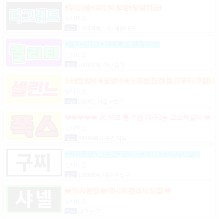
♥부산1등♥고수익 보장♥당일지급♥
상시모집
일급
2,500,000원 부산 해운대구
♥술X♥진상X♥안예뻐도 괜찮아요!
상시모집
일급
2,000,000원 부산 중구
노래방알바★꿀알바★노래방,단란,룸,도우미 구합니
다.
상시모집
시급
65,000원 서울 서초구
❤️❤️❤️❤️❤️ TC체크 룸 주점 대구1등 고소득알바 ❤️
❤️❤️❤️❤️
상시모집
일급
900,000원 대구 전지역
♥먹자환영♥고수입♥관리사♥매니저♥마사지알바
상시모집
일급
1,300,000원 대구 수성구
❤️ 먹자환영 ❤️매니저 관리사 모집 ❤️
상시모집
협의
대구 남구