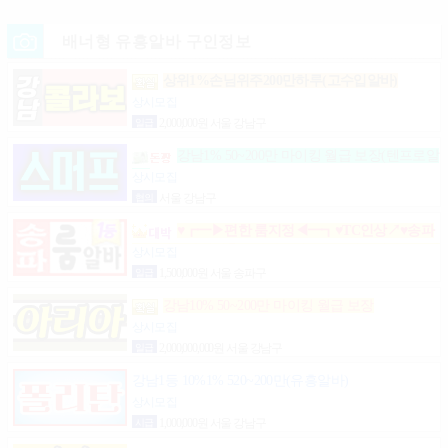
배너형 유흥알바 구인정보
상위1%손님위주200만하루(고수입알바)
상시모집
일급
2,000,000원 서울 강남구
강남1% 50~200만 마이킹 월급 보장(텐프로알
바)
상시모집
협의
서울 강남구
♥┏━▶편한 룸지정◀━┓♥TC인상↗♥송파
구방이동잠실석촌동강남구서초구논현동역삼동가락
상시모집
동강동구
일급
1,500,000원 서울 송파구
강남10% 50~200만 마이킹 월급 보장
상시모집
일급
2,000,000,000원 서울 강남구
강남1등 10%1% 520~200만(유흥알바)
상시모집
시급
1,000,000원 서울 강남구