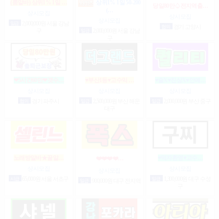
(룸알바) 상위1% 1일 …
상위1% 1일 50-200
당일80만♤전지역출…
(…
상시모집
상시모집
상시모집
일급
2,000,000원 서울 강남
협의
경기 고양시
구
일급
2,000,000원 서울 강남
구
❤5시간60만❤갯수…
♥부산1등♥고수익 …
♥술X♥진상X♥안예…
상시모집
상시모집
상시모집
협의
경기 파주시
일급
2,500,000원 부산 해운
일급
2,000,000원 부산 중구
대구
노래방알바★꿀알…
♥먹자환영♥고수…
❤️❤️❤️❤️…
상시모집
상시모집
상시모집
시급
65,000원 서울 서초구
일급
1,300,000원 대구 수성
일급
900,000원 대구 전지역
구