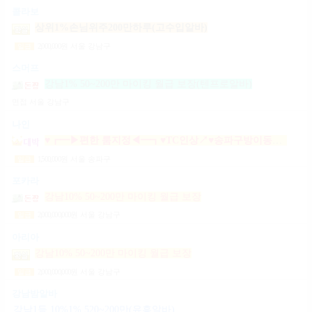
콜라보
상위1%손님위주200만하루(고수입알바)
2,000,000
원
서울 강남구
일급
스머프
강남1% 50~200만 마이킹 월급 보장(텐프로알바)
면접
서울 강남구
나인
♥┏━▶편한 룸지정◀━┓♥TC인상↗♥송파구방이동잠실석촌동강남구서초구논현동역삼동가락동강동구
1,500,000
원
서울 송파구
일급
포카라
강남10% 50~200만 마이킹 월급 보장
2,000,000,000
원
서울 강남구
일급
아리아
강남10% 50~200만 마이킹 월급 보장
2,000,000,000
원
서울 강남구
일급
강남밤알바
강남1등 10%1% 520~200만(유흥알바)