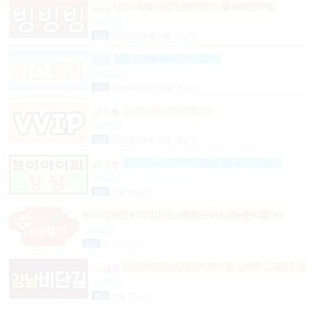
(고소득알바)강남하이10%월4000만20일
상시모집
일급
2,000,000,000원 서울 강남구
정통텐20일4000만(밤알바)
상시모집
시급
2,000,000,000원 서울 강남구
상위1%50-200(룸알바)
상시모집
일급
2,000,000,000원 서울 강남구
상위1%브이아이피멤버쉽(텐카페알바)
상시모집
협의
서울 강남구
●5시간60만●1타임11만●출퇴근비지원●준비물NO
상시모집
협의
경기 고양시
(밤알바)강님상위1%10%손님위주 고페이 보
장
상시모집
협의
서울 강남구