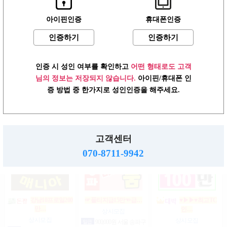
아이핀인증
휴대폰인증
인증하기
인증하기
강남상위1% 50~200
상위1%손님위주
강남1% 50~200만
200…
마…
만…
상시모집
상시모집
상시모집
인증 시 성인 여부를 확인하고
어떤 형태로도 고객
일급
2,000,000원 서울 강남
협의
서울 강남구
일급
2,000,000,000원 서울 강
구
남구
님의 정보는 저장되지 않습니다.
아이핀/휴대폰 인
증 방법 중 한가지로 성인인증을 해주세요.
♥┏━▶편한 룸…
강남1등 10%1% 520~200…
강남10% 50~200만
마…
상시모집
상시모집
고객센터
상시모집
시급
1,000,000원 서울 강남
일급
1,500,000원 서울 송파
구
구
일급
2,000,000,000원 서울 강
070-8711-9942
남구
강남10프로일200
☞풀티지급15만☜급…
♥▶▶♥최고TC
만…
인…
상시모집
상시모집
상시모집
일급
900,000원 서울 송파구