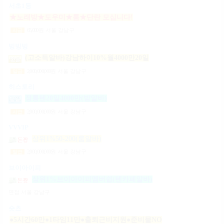
서초1등
★노래방★도우미★룸★단란 모십니다!
65,000
원
서울 강남구
시급
빙빙빙
(고소득알바)강남하이10%월4000만20일
2,000,000,000
원
서울 강남구
일급
히스토리
정통텐20일4000만(밤알바)
2,000,000,000
원
서울 강남구
시급
VVVIP
상위1%50-200(룸알바)
2,000,000,000
원
서울 강남구
일급
브이아이피
상위1%브이아이피멤버쉽(텐카페알바)
면접
서울 강남구
숏츠
●5시간60만●1타임11만●출퇴근비지원●준비물NO