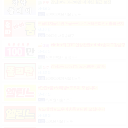
강남10% 50~200만 마이킹 월급 보장
상시모집
일급
2,000,000,000원 서울 강남구
☞풀티지급15만☜급구♥5T~7T♥빠른회전♥ 출퇴근지
원GOGO잠실방이파동강동길동가락천호 노래잠실
상시모집
강남방이동강동길동가락천호성남(룸알바)
일급
900,000원 서울 송파구
♥▶▶♥최고TC인상완료♥◀◀♥송파구강남구
분당가락동역삼동논현동강동구길동광진구건대
상시모집
일급
12,000,000원 서울 송파구
강남1등 10%1% 520~200만(알바)
상시모집
시급
2,000,000,000원 서울 강남구
♥단란♥룸♥노래방♥도우미 모십니다.
상시모집
시급
65,000원 서울 서초구
★노래방★도우미★룸★단란 모십니다!
상시모집
시급
65,000원 서울 강남구