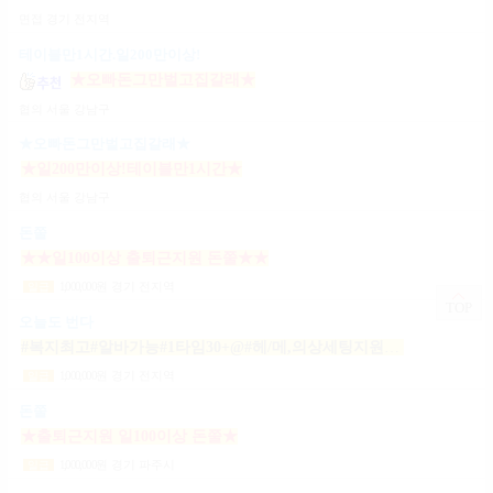
면접
경기 전지역
테이블만1시간.일200만이상!
★오빠돈그만벌고집갈래★
협의
서울 강남구
★오빠돈그만벌고집갈래★
★일200만이상!테이블만1시간★
협의
서울 강남구
돈쭐
★★일100이상 출퇴근지원 돈쭐★★
1,000,000
원
경기 전지역
일급
TOP
오늘도 번다
#복지최고#알바가능#1타임30+@#헤/메,의상세팅지원#출근FREE#개인실지급#출/퇴근픽업#
1,000,000
원
경기 전지역
일급
돈쭐
★출퇴근지원 일100이상 돈쭐★
1,000,000
원
경기 파주시
일급