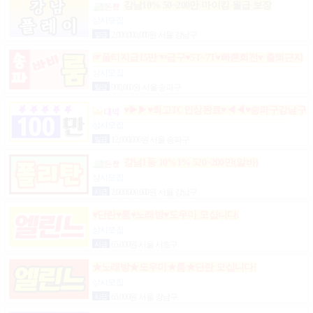
강남10% 50~200만 마이킹 월급 보장
상시모집
일급
2,000,000,000원 서울 강남구
☞풀티지급15만☜급구♥5T~7T♥빠른회전♥ 출퇴근지
원GOGO잠실방이파동강동길동가락천호 노래잠실
상시모집
강남방이동강동길동가락천호성남(룸알바)
일급
900,000원 서울 송파구
♥▶▶♥최고TC인상완료♥◀◀♥송파구강남구
분당가락동역삼동논현동강동구길동광진구건대
상시모집
일급
12,000,000원 서울 송파구
강남1등 10%1% 520~200만(알바)
상시모집
시급
2,000,000,000원 서울 강남구
♥단란♥룸♥노래방♥도우미 모십니다.
상시모집
시급
65,000원 서울 서초구
★노래방★도우미★룸★단란 모십니다!
상시모집
시급
65,000원 서울 강남구