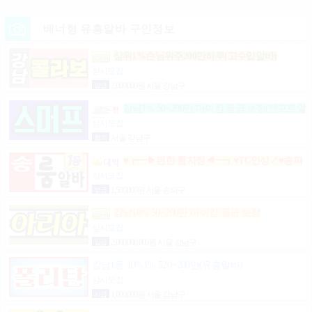
배너형 유흥알바 구인정보
상위1%손님위주200만하루(고수입알바)
상시모집
일급
2,000,000원 서울 강남구
강남1% 50~200만 마이킹 월급 보장(텐프로알
바)
상시모집
협의
서울 강남구
♥┏━▶편한 룸지정◀━┓♥TC인상↗♥송파
구방이동잠실석촌동강남구서초구논현동역삼동가락
상시모집
동강동구
일급
1,500,000원 서울 송파구
강남10% 50~200만 마이킹 월급 보장
상시모집
일급
2,000,000,000원 서울 강남구
강남1등 10%1% 520~200만(유흥알바)
상시모집
시급
1,000,000원 서울 강남구