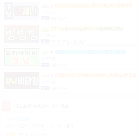
(텐프로알바)강남상위1% 보장제 성형지원
마이킹 당일지급
상시모집
협의
서울 강남구
(고소득알바)강남하이10%월4000만20일
상시모집
일급
2,000,000,000원 서울 강남구
상위1%브이아이피멤버쉽(텐카페알바)
상시모집
협의
서울 강남구
(밤알바)강님상위1%10%손님위주 고페이 보
장
상시모집
협의
서울 강남구
리스트형 유흥알바 구인정보
숙식제공알바
(마사지알바) 안정된 페이 숙식제공
500,000
원
전북 전주시
일급