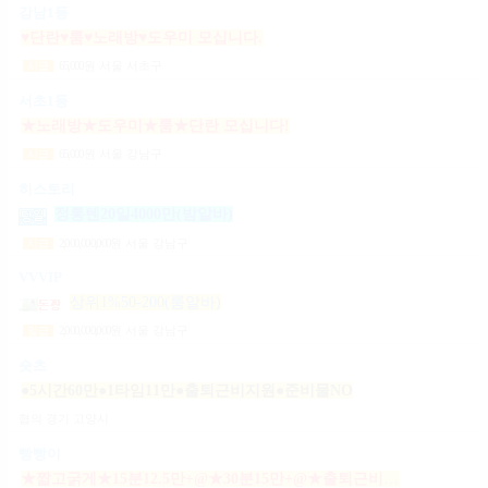
강남1등
♥단란♥룸♥노래방♥도우미 모십니다.
65,000
원
서울 서초구
시급
서초1등
★노래방★도우미★룸★단란 모십니다!
65,000
원
서울 강남구
시급
히스토리
정통텐20일4000만(밤알바)
2,000,000,000
원
서울 강남구
시급
VVVIP
상위1%50-200(룸알바)
2,000,000,000
원
서울 강남구
일급
숏츠
●5시간60만●1타임11만●출퇴근비지원●준비물NO
협의
경기 고양시
빵빵이
★짧고굵게★15분12.5만+@★30분15만+@★출퇴근비10만★출근니맘대로★개인실제공★