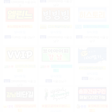
시급
2,000,000,000원 서울 강
일급
12,000,000원 서울 송파
남구
구
★노래방★도우미…
(고소득알바)강남…
정통텐20일4000만(…
상시모집
상시모집
상시모집
시급
65,000원 서울 강남구
일급
2,000,000,000원 서울 강
시급
2,000,000,000원 서울 강
남구
남구
상위1%50-200(룸
상위1%브이아이
●5시간60만●1타임1…
알바
피…
상시모집
상시모집
상시모집
협의
경기 고양시
일급
2,000,000,000원 서울 강
협의
서울 강남구
남구
(밤알바)강님상위
★짧고굵게★15분12.…
★오빠돈그만벌
1…
고…
상시모집