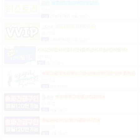
정통텐20일4000만(밤알바)
상시모집
시급
2,000,000,000원 서울 강남구
상위1%50-200(룸알바)
상시모집
일급
2,000,000,000원 서울 강남구
●5시간60만●1타임11만●출퇴근비지원●준비물NO
상시모집
협의
경기 고양시
★짧고굵게★15분12.5만+@★30분15만+@★출퇴근
비10만★출근니맘대로★개인실제공★
상시모집
협의
경기 전지역
★오빠돈그만벌고집갈래★
상시모집
협의
서울 강남구
★일200만이상!테이블만1시간★
상시모집
협의
서울 강남구