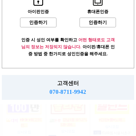
아이핀인증
휴대폰인증
인증하기
인증하기
상위1%손님위주
강남1% 50~200만
♥┏━▶편한 룸…
200…
마…
상시모집
상시모집
상시모집
일급
1,500,000원 서울 송파
인증 시 성인 여부를 확인하고
어떤 형태로도 고객
일급
2,000,000원 서울 강남
구
협의
서울 강남구
구
님의 정보는 저장되지 않습니다.
아이핀/휴대폰 인
증 방법 중 한가지로 성인인증을 해주세요.
강남1등 10%1% 520~200…
강남10% 50~200만
☞풀티지급15만☜급…
마…
상시모집
상시모집
고객센터
상시모집
시급
1,000,000원 서울 강남
일급
900,000원 서울 송파구
구
일급
2,000,000,000원 서울 강
070-8711-9942
남구
♥▶▶♥최고TC
강남1등 10%1%
♥단란♥룸♥노래…
520~200…
인…
상시모집
상시모집
상시모집
시급
65,000원 서울 서초구