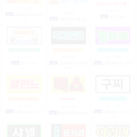
(룸알바) 상위1% 1일 …
상위1% 1일 50-200
당일80만♤전지역출…
(…
상시모집
상시모집
상시모집
일급
2,000,000원 서울 강남
협의
경기 고양시
구
일급
2,000,000원 서울 강남
구
❤5시간60만❤갯수…
♥부산1등♥고수익 …
♥술X♥진상X♥안예…
상시모집
상시모집
상시모집
협의
경기 파주시
일급
2,500,000원 부산 해운
일급
2,000,000원 부산 중구
대구
노래방알바★꿀알…
♥먹자환영♥고수…
❤️❤️❤️❤️…
상시모집
상시모집
상시모집
시급
65,000원 서울 서초구
일급
1,300,000원 대구 수성
일급
900,000원 대구 전지역
구