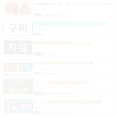
❤️❤️❤️❤️❤️ TC체크 룸 주점 대구1등 고소득알바 ❤️
❤️❤️❤️❤️
상시모집
일급
900,000원 대구 전지역
♥먹자환영♥고수입♥관리사♥매니저♥마사지알바
상시모집
일급
1,300,000원 대구 수성구
❤️ 먹자환영 ❤️매니저 관리사 모집 ❤️
상시모집
협의
대구 남구
강남상위1% 50~200만 (여성알바)
상시모집
일급
2,000,000,000원 서울 강남구
강남10프로일200만월급보장
상시모집
일급
2,000,000,000원 서울 강남구
텐텐텐10%10%10^%(강남유흥알바)
상시모집
시급
2,147,483,647원 서울 강남구