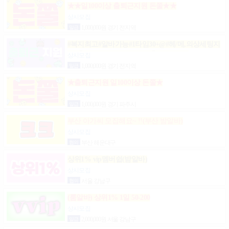
★★일100이상 출퇴근지원 돈쭐★★
상시모집
일급
1,000,000원 경기 전지역
#복지최고#알바가능#1타임30+@#헤/메,의상세팅지
원#출근FREE#개인실지급#출/퇴근픽업#
상시모집
일급
1,000,000원 경기 전지역
★출퇴근지원 일100이상 돈쭐★
상시모집
일급
1,000,000원 경기 파주시
부산 아가씨 모집해요~ !!(부산 밤알바)
상시모집
협의
부산 해운대구
상위1% vip멤버쉽(밤알바)
상시모집
협의
서울 강남구
(룸알바) 상위1% 1일 50-200
상시모집
일급
2,000,000원 서울 강남구