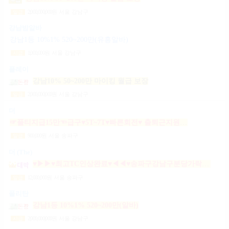
2,000,000,000
원
서울 강남구
일급
강남밤알바
강남1등 10%1% 520~200만(유흥알바)
1,000,000
원
서울 강남구
시급
플레이
강남10% 50~200만 마이킹 월급 보장
2,000,000,000
원
서울 강남구
일급
더
☞풀티지급15만☜급구♥5T~7T♥빠른회전♥ 출퇴근지원GOGO잠실방이파동강동길동가락천호 노래잠실강남방이동강동길동가락천호성남(룸알바)
900,000
원
서울 송파구
일급
더 (The)
♥▶▶♥최고TC인상완료♥◀◀♥송파구강남구분당가락동역삼동논현동강동구길동광진구건대
12,000,000
원
서울 송파구
일급
폴리탄
강남1등 10%1% 520~200만(알바)
2,000,000,000
원
서울 강남구
시급