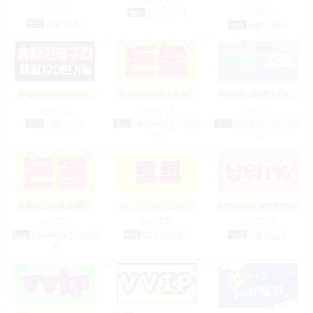
상시모집
상시모집
협의
경기 전지역
협의
서울 강남구
협의
서울 강남구
★일200만이상!테이…
★★일100이상 출퇴…
#복지최고#알바가능…
상시모집
상시모집
상시모집
협의
서울 강남구
일급
1,000,000원 경기 전지
일급
1,000,000원 경기 전지
역
역
★출퇴근지원 일100…
부산 아가씨 모집해…
상위1% vip멤버쉽(밤…
상시모집
상시모집
상시모집
일급
1,000,000원 경기 파주
협의
부산 해운대구
협의
서울 강남구
시