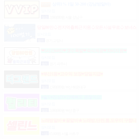
상위1% 1일 50-200 (강남밤알바)
상시모집
일급
2,000,000원 서울 강남구
당일80만♤전지역출퇴근지원♤모든시설무료♤보너스
제도(유흥알바)
상시모집
협의
경기 고양시
❤5시간60만❤갯수폭발❤숙식제공❤차비지원❤
상시모집
협의
경기 파주시
♥부산1등♥고수익 보장♥당일지급♥
상시모집
일급
2,500,000원 부산 해운대구
♥술X♥진상X♥안예뻐도 괜찮아요!
상시모집
일급
2,000,000원 부산 중구
노래방알바★꿀알바★노래방,단란,룸,도우미 구합니
다.
상시모집
시급
65,000원 서울 서초구