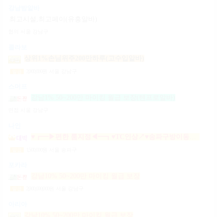
강남밤알바
최고시설,최고페이(유흥알바)
협의
서울 강남구
콜라보
상위1%손님위주200만하루(고수입알바)
2,000,000
원
서울 강남구
일급
스머프
강남1% 50~200만 마이킹 월급 보장(텐프로알바)
면접
서울 강남구
나인
♥┏━▶편한 룸지정◀━┓♥TC인상↗♥송파구방이동잠실석촌동강남구서초구논현동역삼동가락동강동구
1,500,000
원
서울 송파구
일급
포카라
강남10% 50~200만 마이킹 월급 보장
2,000,000,000
원
서울 강남구
일급
아리아
강남10% 50~200만 마이킹 월급 보장