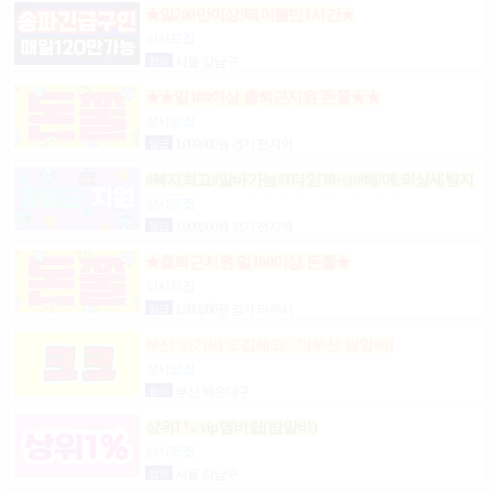
★일200만이상!테이블만1시간★
상시모집
협의
서울 강남구
★★일100이상 출퇴근지원 돈쭐★★
상시모집
일급
1,000,000원 경기 전지역
#복지최고#알바가능#1타임30+@#헤/메,의상세팅지
원#출근FREE#개인실지급#출/퇴근픽업#
상시모집
일급
1,000,000원 경기 전지역
★출퇴근지원 일100이상 돈쭐★
상시모집
일급
1,000,000원 경기 파주시
부산 아가씨 모집해요~ !!(부산 밤알바)
상시모집
협의
부산 해운대구
상위1% vip멤버쉽(밤알바)
상시모집
협의
서울 강남구