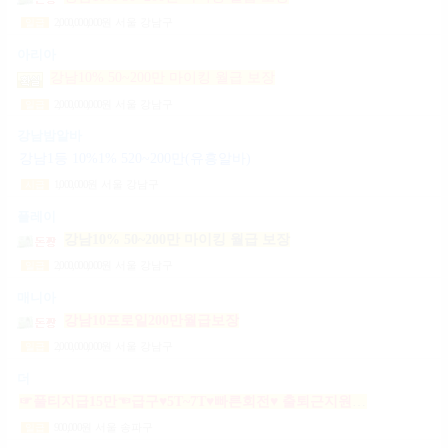
2,000,000,000
원
서울 강남구
일급
아리아
강남10% 50~200만 마이킹 월급 보장
2,000,000,000
원
서울 강남구
일급
강남밤알바
강남1등 10%1% 520~200만(유흥알바)
1,000,000
원
서울 강남구
시급
플레이
강남10% 50~200만 마이킹 월급 보장
2,000,000,000
원
서울 강남구
일급
매니아
강남10프로일200만월급보장
2,000,000,000
원
서울 강남구
일급
더
☞풀티지급15만☜급구♥5T~7T♥빠른회전♥ 출퇴근지원GOGO잠실방이파동강동길동가락천호 노래잠실강남방이동강동길동가락천호성남(룸알바)
900,000
원
서울 송파구
일급