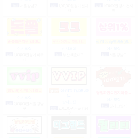
협의
서울 강남구
일급
1,000,000원 경기 전지
일급
1,000,000원 경기 전지
역
역
★출퇴근지원 일100…
부산 아가씨 모집해…
상위1% vip멤버쉽(밤…
상시모집
상시모집
상시모집
일급
1,000,000원 경기 파주
협의
부산 해운대구
협의
서울 강남구
시
(룸알바) 상위1% 1일 …
상위1% 1일 50-200
당일80만♤전지역출…
(…
상시모집
상시모집
상시모집
일급
2,000,000원 서울 강남
협의
경기 고양시
구
일급
2,000,000원 서울 강남
구