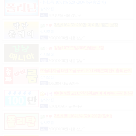
강남1등 10%1% 520~200만(유흥알바)
상시모집
시급
1,000,000원 서울 강남구
강남10% 50~200만 마이킹 월급 보장
상시모집
일급
2,000,000,000원 서울 강남구
강남10프로일200만월급보장
상시모집
일급
2,000,000,000원 서울 강남구
☞풀티지급15만☜급구♥5T~7T♥빠른회전♥ 출퇴근지
원GOGO잠실방이파동강동길동가락천호 노래잠실
상시모집
강남방이동강동길동가락천호성남(룸알바)
일급
900,000원 서울 송파구
♥▶▶♥최고TC인상완료♥◀◀♥송파구강남구
분당가락동역삼동논현동강동구길동광진구건대
상시모집
일급
12,000,000원 서울 송파구
강남1등 10%1% 520~200만(알바)
상시모집
시급
2,000,000,000원 서울 강남구