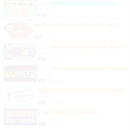
상위1%브이아이피멤버쉽(텐카페알바)
상시모집
협의
서울 강남구
●5시간60만●1타임11만●출퇴근비지원●준비물NO
상시모집
협의
경기 고양시
(텐프로알바)강남상위1% 보장제 성형지원
마이킹 당일지급
상시모집
협의
서울 강남구
(밤알바)강님상위1%10%손님위주 고페이 보
장
상시모집
협의
서울 강남구
★짧고굵게★15분12.5만+@★30분15만+@★출퇴근
비10만★출근니맘대로★개인실제공★
상시모집
협의
경기 전지역
★오빠돈그만벌고집갈래★
상시모집
협의
서울 강남구