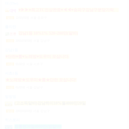
더 (The)
♥▶▶♥최고TC인상완료♥◀◀♥송파구강남구분당가락동역삼동논현동강동구길동광진구건대
12,000,000
원
서울 송파구
일급
폴리탄
강남1등 10%1% 520~200만(알바)
2,000,000,000
원
서울 강남구
시급
강남1등
♥단란♥룸♥노래방♥도우미 모십니다.
65,000
원
서울 서초구
시급
서초1등
★노래방★도우미★룸★단란 모십니다!
65,000
원
서울 강남구
시급
빙빙빙
(고소득알바)강남하이10%월4000만20일
2,000,000,000
원
서울 강남구
일급
히스토리
정통텐20일4000만(밤알바)