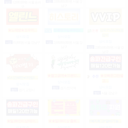
시급
2,000,000,000원 서울 강
일급
12,000,000원 서울 송파
남구
구
★노래방★도우미…
정통텐20일4000만(…
상위1%50-200(룸
알바
상시모집
상시모집
상시모집
시급
65,000원 서울 강남구
시급
2,000,000,000원 서울 강
남구
일급
2,000,000,000원 서울 강
남구
★짧고굵게★15분12.…
★오빠돈그만벌
●5시간60만●1타임1…
고…
상시모집
상시모집
상시모집
협의
경기 전지역
협의
경기 고양시
협의
서울 강남구
★일200만이상!테이…
★★일100이상 출퇴…
#복지최고#알바가능…
상시모집
상시모집
상시모집