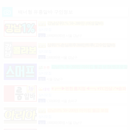
배너형 유흥알바 구인정보
강남상위1% 50~200만 (여성알바)
상시모집
일급
2,000,000,000원 서울 강남구
상위1%손님위주200만하루(고수입알바)
상시모집
일급
2,000,000원 서울 강남구
강남1% 50~200만 마이킹 월급 보장(텐프로알
바)
상시모집
협의
서울 강남구
♥┏━▶편한 룸지정◀━┓♥TC인상↗♥송파
구방이동잠실석촌동강남구서초구논현동역삼동가락
상시모집
동강동구
일급
1,500,000원 서울 송파구
강남10% 50~200만 마이킹 월급 보장
상시모집
일급
2,000,000,000원 서울 강남구