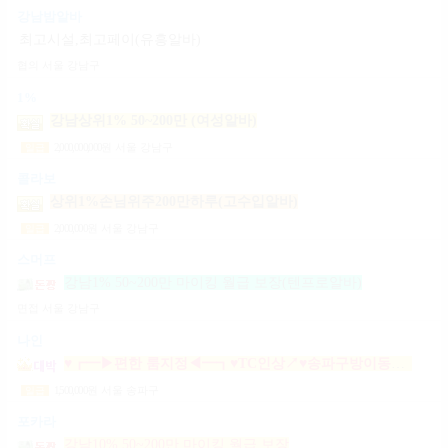
강남밤알바
최고시설,최고페이(유흥알바)
협의
서울 강남구
1%
강남상위1% 50~200만 (여성알바)
2,000,000,000
원
서울 강남구
일급
콜라보
상위1%손님위주200만하루(고수입알바)
2,000,000
원
서울 강남구
일급
스머프
강남1% 50~200만 마이킹 월급 보장(텐프로알바)
면접
서울 강남구
나인
♥┏━▶편한 룸지정◀━┓♥TC인상↗♥송파구방이동잠실석촌동강남구서초구논현동역삼동가락동강동구
1,500,000
원
서울 송파구
일급
포카라
강남10% 50~200만 마이킹 월급 보장