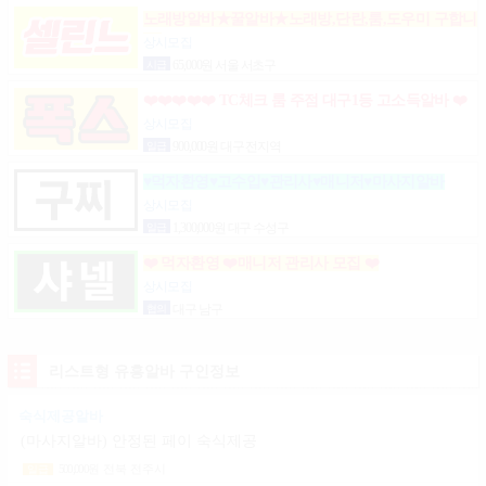
노래방알바★꿀알바★노래방,단란,룸,도우미 구합니
다.
상시모집
시급
65,000원 서울 서초구
❤️❤️❤️❤️❤️ TC체크 룸 주점 대구1등 고소득알바 ❤️
❤️❤️❤️❤️
상시모집
일급
900,000원 대구 전지역
♥먹자환영♥고수입♥관리사♥매니저♥마사지알바
상시모집
일급
1,300,000원 대구 수성구
❤️ 먹자환영 ❤️매니저 관리사 모집 ❤️
상시모집
협의
대구 남구
리스트형 유흥알바 구인정보
숙식제공알바
(마사지알바) 안정된 페이 숙식제공
500,000
원
전북 전주시
일급