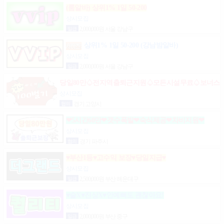
(룸알바) 상위1% 1일 50-200
상시모집
일급
2,000,000원 서울 강남구
상위1% 1일 50-200 (강남밤알바)
상시모집
일급
2,000,000원 서울 강남구
당일80만♤전지역출퇴근지원♤모든시설무료♤보너스
제도(유흥알바)
상시모집
협의
경기 고양시
❤5시간60만❤갯수폭발❤숙식제공❤차비지원❤
상시모집
협의
경기 파주시
♥부산1등♥고수익 보장♥당일지급♥
상시모집
일급
2,500,000원 부산 해운대구
♥술X♥진상X♥안예뻐도 괜찮아요!
상시모집
일급
2,000,000원 부산 중구