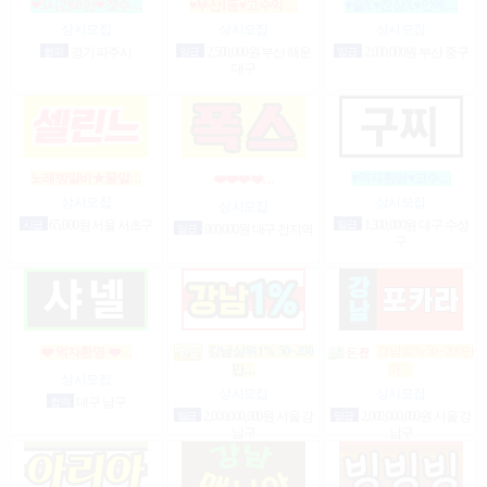
❤5시간60만❤갯수…
♥부산1등♥고수익 …
♥술X♥진상X♥안예…
상시모집
상시모집
상시모집
협의
경기 파주시
일급
2,500,000원 부산 해운
일급
2,000,000원 부산 중구
대구
노래방알바★꿀알…
♥먹자환영♥고수…
❤️❤️❤️❤️…
상시모집
상시모집
상시모집
시급
65,000원 서울 서초구
일급
1,300,000원 대구 수성
일급
900,000원 대구 전지역
구
강남상위1% 50~200
강남10% 50~200만
❤️ 먹자환영 ❤️…
마…
만…
상시모집
상시모집
상시모집
협의
대구 남구
일급
2,000,000,000원 서울 강
일급
2,000,000,000원 서울 강
남구
남구