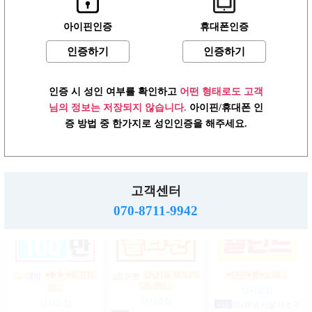
아이핀인증
휴대폰인증
인증하기
인증하기
상위1%손님위주
강남1% 50~200만
♥┏━▶편한 룸…
200…
마…
상시모집
상시모집
상시모집
일급
1,500,000원 서울 송파
인증 시 성인 여부를 확인하고
어떤 형태로도 고객
일급
2,000,000원 서울 강남
구
협의
서울 강남구
구
님의 정보는 저장되지 않습니다.
아이핀/휴대폰 인
증 방법 중 한가지로 성인인증을 해주세요.
강남1등 10%1% 520~200…
강남10% 50~200만
☞풀티지급15만☜급…
마…
상시모집
상시모집
고객센터
상시모집
시급
1,000,000원 서울 강남
일급
900,000원 서울 송파구
구
일급
2,000,000,000원 서울 강
070-8711-9942
남구
♥▶▶♥최고TC
강남1등 10%1%
♥단란♥룸♥노래…
520~200…
인…
상시모집
상시모집
상시모집
시급
65,000원 서울 서초구