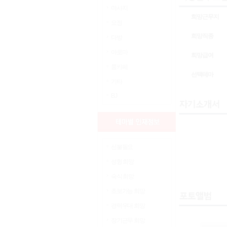
마사지
희망근무지
요정
희망직종
다방
아로마
희망급여
룸카페
선택테마
기타
BJ
선불필요
성형 희망
숙식 희망
초보가능 희망
경력우대 희망
장기근무 희망