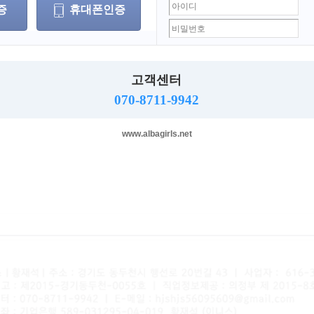
증
휴대폰인증
로그인
고객센터
070-8711-9942
 찾기
회원가입
은 홈페이지-알바걸스
)
에 방문하시면
.
www.albagirls.net