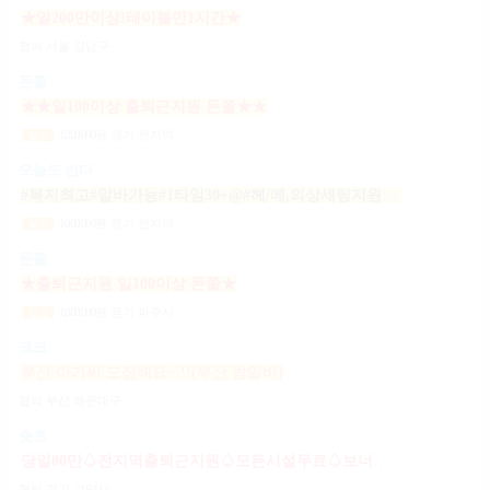
★일200만이상!테이블만1시간★
협의
서울 강남구
돈쭐
★★일100이상 출퇴근지원 돈쭐★★
1,000,000
원
경기 전지역
일급
오늘도 번다
#복지최고#알바가능#1타임30+@#헤/메,의상세팅지원#출근FREE#개인실지급#출/퇴근픽업#
1,000,000
원
경기 전지역
일급
돈쭐
★출퇴근지원 일100이상 돈쭐★
1,000,000
원
경기 파주시
일급
크크
부산 아가씨 모집해요~ !!(부산 밤알바)
협의
부산 해운대구
숏츠
당일80만♤전지역출퇴근지원♤모든시설무료♤보너스제도(유흥알바)
협의
경기 고양시