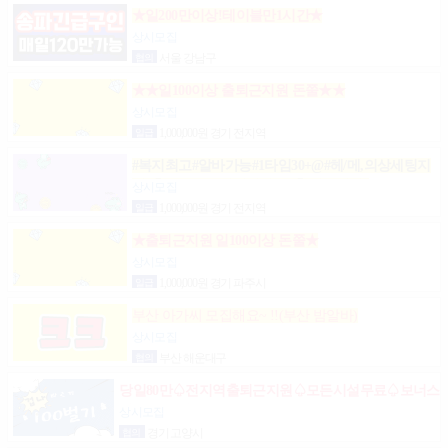
★일200만이상!테이블만1시간★
상시모집
협의
서울 강남구
★★일100이상 출퇴근지원 돈쭐★★
상시모집
일급
1,000,000원 경기 전지역
#복지최고#알바가능#1타임30+@#헤/메,의상세팅지
원#출근FREE#개인실지급#출/퇴근픽업#
상시모집
일급
1,000,000원 경기 전지역
★출퇴근지원 일100이상 돈쭐★
상시모집
일급
1,000,000원 경기 파주시
부산 아가씨 모집해요~ !!(부산 밤알바)
상시모집
협의
부산 해운대구
당일80만♤전지역출퇴근지원♤모든시설무료♤보너스
제도(유흥알바)
상시모집
협의
경기 고양시