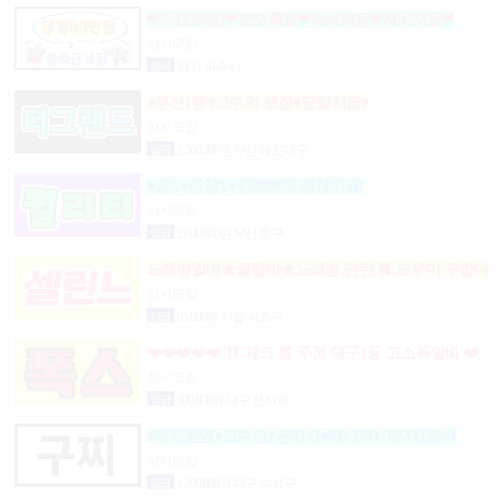
❤5시간60만❤갯수폭발❤숙식제공❤차비지원❤
상시모집
협의
경기 파주시
♥부산1등♥고수익 보장♥당일지급♥
상시모집
일급
2,500,000원 부산 해운대구
♥술X♥진상X♥안예뻐도 괜찮아요!
상시모집
일급
2,000,000원 부산 중구
노래방알바★꿀알바★노래방,단란,룸,도우미 구합니
다.
상시모집
시급
65,000원 서울 서초구
❤️❤️❤️❤️❤️ TC체크 룸 주점 대구1등 고소득알바 ❤️
❤️❤️❤️❤️
상시모집
일급
900,000원 대구 전지역
♥먹자환영♥고수입♥관리사♥매니저♥마사지알바
상시모집
일급
1,300,000원 대구 수성구