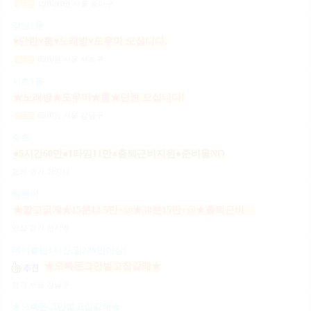
12,000,000
원
서울 송파구
일급
강남1등
♥단란♥룸♥노래방♥도우미 모십니다.
65,000
원
서울 서초구
시급
서초1등
★노래방★도우미★룸★단란 모십니다!
65,000
원
서울 강남구
시급
숏츠
●5시간60만●1타임11만●출퇴근비지원●준비물NO
협의
경기 고양시
빵빵이
★짧고굵게★15분12.5만+@★30분15만+@★출퇴근비10만★출근니맘대로★개인실제공★
면접
경기 전지역
테이블만1시간.일200만이상!
★오빠돈그만벌고집갈래★
협의
서울 강남구
★오빠돈그만벌고집갈래★