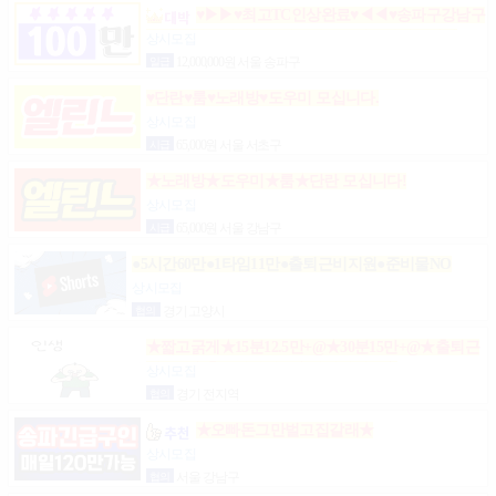
♥▶▶♥최고TC인상완료♥◀◀♥송파구강남구
분당가락동역삼동논현동강동구길동광진구건대
상시모집
일급
12,000,000원 서울 송파구
♥단란♥룸♥노래방♥도우미 모십니다.
상시모집
시급
65,000원 서울 서초구
★노래방★도우미★룸★단란 모십니다!
상시모집
시급
65,000원 서울 강남구
●5시간60만●1타임11만●출퇴근비지원●준비물NO
상시모집
협의
경기 고양시
★짧고굵게★15분12.5만+@★30분15만+@★출퇴근
비10만★출근니맘대로★개인실제공★
상시모집
협의
경기 전지역
★오빠돈그만벌고집갈래★
상시모집
협의
서울 강남구