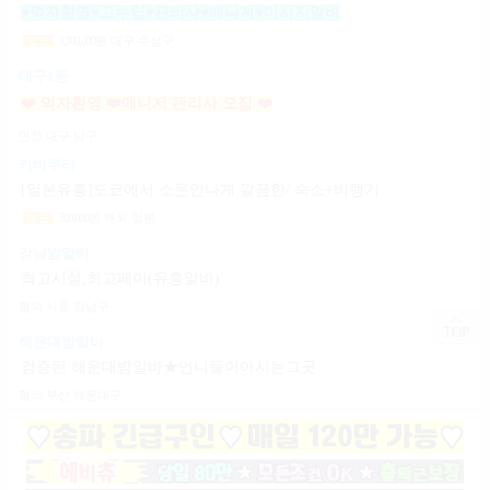
♥먹자환영♥고수입♥관리사♥매니저♥마사지알바
1,300,000
원
대구 수성구
일급
대구1등
❤️ 먹자환영 ❤️매니저 관리사 모집 ❤️
면접
대구 남구
캬바쿠라
[일본유흥]도쿄에서 소문안나게 깔끔한/ 숙소+비행기지원 [일페이50+팁100%]
500,000
원
해외 일본
일급
강남밤알바
최고시설,최고페이(유흥알바)
협의
서울 강남구
TOP
해운대밤알바
검증된 해운대밤알바★언니들이아시는그곳
협의
부산 해운대구