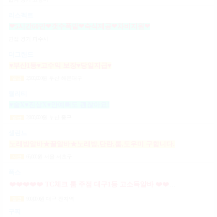
리스펙트
❤5시간60만❤갯수폭발❤숙식제공❤차비지원❤
면접
경기 파주시
더그랜드
♥부산1등♥고수익 보장♥당일지급♥
2,500,000
원
부산 해운대구
일급
퀄리티
♥술X♥진상X♥안예뻐도 괜찮아요!
2,000,000
원
부산 중구
일급
셀린느
노래방알바★꿀알바★노래방,단란,룸,도우미 구합니다.
65,000
원
서울 서초구
시급
폭스
❤️❤️❤️❤️❤️ TC체크 룸 주점 대구1등 고소득알바 ❤️❤️❤️❤️❤️
900,000
원
대구 전지역
일급
구찌