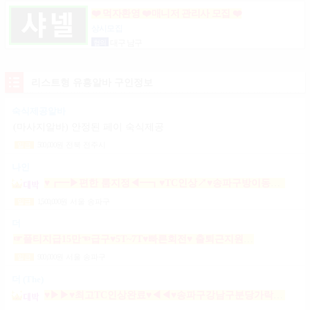
❤️ 먹자환영 ❤️매니저 관리사 모집 ❤️
상시모집
협의
대구 남구
리스트형 유흥알바 구인정보
숙식제공알바
(마사지알바) 안정된 페이 숙식제공
500,000
원
전북 전주시
일급
나인
♥┏━▶편한 룸지정◀━┓♥TC인상↗♥송파구방이동잠실석촌동강남구서초구논현동역삼동가락동강동구
1,500,000
원
서울 송파구
일급
더
☞풀티지급15만☜급구♥5T~7T♥빠른회전♥ 출퇴근지원GOGO잠실방이파동강동길동가락천호 노래잠실강남방이동강동길동가락천호성남(룸알바)
900,000
원
서울 송파구
일급
더 (The)
♥▶▶♥최고TC인상완료♥◀◀♥송파구강남구분당가락동역삼동논현동강동구길동광진구건대