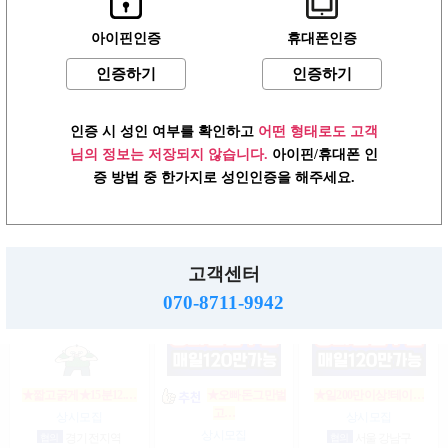
아이핀인증
휴대폰인증
인증하기
인증하기
♥┏━▶편한 룸…
☞풀티지급15만☜급…
♥▶▶♥최고TC
인…
상시모집
상시모집
상시모집
일급
900,000원 서울 송파구
일급
1,500,000원 서울 송파
인증 시 성인 여부를 확인하고
어떤 형태로도 고객
구
일급
12,000,000원 서울 송파
구
님의 정보는 저장되지 않습니다.
아이핀/휴대폰 인
증 방법 중 한가지로 성인인증을 해주세요.
♥단란♥룸♥노래…
★노래방★도우미…
●5시간60만●1타임1…
상시모집
상시모집
상시모집
고객센터
시급
65,000원 서울 서초구
시급
65,000원 서울 강남구
협의
경기 고양시
070-8711-9942
★짧고굵게★15분12.…
★오빠돈그만벌
★일200만이상!테이…
고…
상시모집
상시모집
상시모집
협의
경기 전지역
협의
서울 강남구