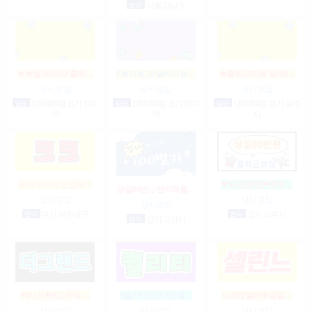
협의
서울 강남구
★★일100이상 출퇴…
#복지최고#알바가능…
★출퇴근지원 일100…
상시모집
상시모집
상시모집
일급
1,000,000원 경기 전지
일급
1,000,000원 경기 전지
일급
1,000,000원 경기 파주
역
역
시
부산 아가씨 모집해…
❤5시간60만❤갯수…
당일80만♤전지역출…
상시모집
상시모집
상시모집
협의
부산 해운대구
협의
경기 파주시
협의
경기 고양시
♥부산1등♥고수익 …
♥술X♥진상X♥안예…
노래방알바★꿀알…
상시모집
상시모집
상시모집