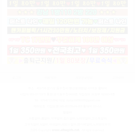
로그인
이용약관
개인정보방침
고객센터
주소 : 483-758 경기도 동두천시 행선로20번길 43 대표:황재석
사업자:616-37-71572 통판:경기동두천-0055호 직업정보:의정부 제2015-8호
Tel : 070-8711-9942 메일 :hjshjs56095609@gmail.com
계좌번호: 기업은행 589-031295-04-019 황재석 이니스
밤알바
,유흥알바,룸알바,여우알바,업소알바,노래방알바,고소득알바,
고수익알바,bj알바,여성알바,레깅스알바,텐카페알바,노래방도우미
www.albagirls.net.
2026.
Copyright
All right reserved.