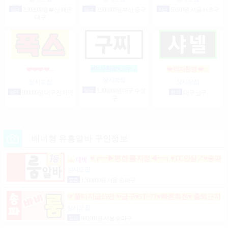
일급
2,500,000원 부산 해운
일급
2,000,000원 부산 중구
시급
65,000원 서울 서초구
대구
♥먹자환영♥고수…
❤️❤️❤️❤️…
❤️ 먹자환영 ❤️…
상시모집
상시모집
상시모집
일급
1,300,000원 대구 수성
일급
900,000원 대구 전지역
협의
대구 남구
구
배너형 유흥알바 구인정보
♥┏━▶편한 룸지정◀━┓♥TC인상↗♥송파
구방이동잠실석촌동강남구서초구논현동역삼동가락
상시모집
동강동구
일급
1,500,000원 서울 송파구
☞풀티지급15만☜급구♥5T~7T♥빠른회전♥ 출퇴근지
원GOGO잠실방이파동강동길동가락천호 노래잠실
상시모집
강남방이동강동길동가락천호성남(룸알바)
일급
900,000원 서울 송파구