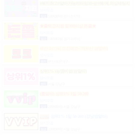
#복지최고#알바가능#1타임30+@#헤/메,의상세팅지
원#출근FREE#개인실지급#출/퇴근픽업#
상시모집
일급
1,000,000원 경기 전지역
★출퇴근지원 일100이상 돈쭐★
상시모집
일급
1,000,000원 경기 파주시
부산 아가씨 모집해요~ !!(부산 밤알바)
상시모집
협의
부산 해운대구
상위1% vip멤버쉽(밤알바)
상시모집
협의
서울 강남구
(룸알바) 상위1% 1일 50-200
상시모집
일급
2,000,000원 서울 강남구
상위1% 1일 50-200 (강남밤알바)
상시모집
일급
2,000,000원 서울 강남구