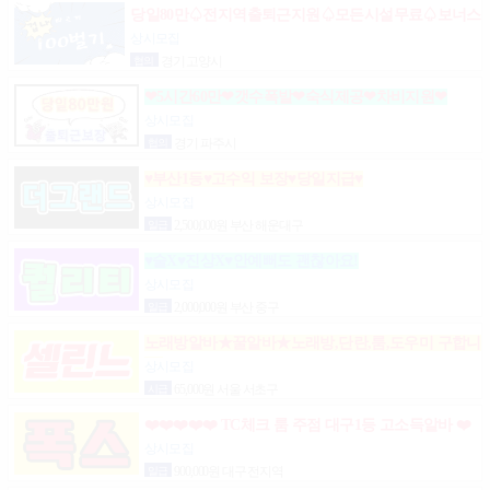
당일80만♤전지역출퇴근지원♤모든시설무료♤보너스
제도(유흥알바)
상시모집
협의
경기 고양시
❤5시간60만❤갯수폭발❤숙식제공❤차비지원❤
상시모집
협의
경기 파주시
♥부산1등♥고수익 보장♥당일지급♥
상시모집
일급
2,500,000원 부산 해운대구
♥술X♥진상X♥안예뻐도 괜찮아요!
상시모집
일급
2,000,000원 부산 중구
노래방알바★꿀알바★노래방,단란,룸,도우미 구합니
다.
상시모집
시급
65,000원 서울 서초구
❤️❤️❤️❤️❤️ TC체크 룸 주점 대구1등 고소득알바 ❤️
❤️❤️❤️❤️
상시모집
일급
900,000원 대구 전지역