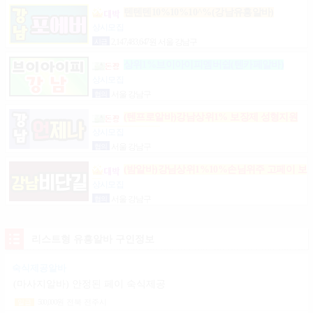
텐텐텐10%10%10^%(강남유흥알바)
상시모집
시급
2,147,483,647원 서울 강남구
상위1%브이아이피멤버쉽(텐카페알바)
상시모집
협의
서울 강남구
(텐프로알바)강남상위1% 보장제 성형지원
마이킹 당일지급
상시모집
협의
서울 강남구
(밤알바)강님상위1%10%손님위주 고페이 보
장
상시모집
협의
서울 강남구
리스트형 유흥알바 구인정보
숙식제공알바
(마사지알바) 안정된 페이 숙식제공
500,000
원
전북 전주시
일급