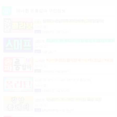
배너형 유흥알바 구인정보
상위1%손님위주200만하루(고수입알바)
상시모집
일급
2,000,000원 서울 강남구
강남1% 50~200만 마이킹 월급 보장(텐프로알
바)
상시모집
협의
서울 강남구
♥┏━▶편한 룸지정◀━┓♥TC인상↗♥송파
구방이동잠실석촌동강남구서초구논현동역삼동가락
상시모집
동강동구
일급
1,500,000원 서울 송파구
강남1등 10%1% 520~200만(유흥알바)
상시모집
시급
1,000,000원 서울 강남구
강남10% 50~200만 마이킹 월급 보장
상시모집
일급
2,000,000,000원 서울 강남구