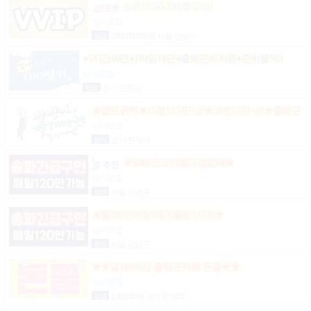
상위1%50-200(룸알바)
상시모집
일급
2,000,000,000원 서울 강남구
●5시간60만●1타임11만●출퇴근비지원●준비물NO
상시모집
협의
경기 고양시
★짧고굵게★15분12.5만+@★30분15만+@★출퇴근
비10만★출근니맘대로★개인실제공★
상시모집
협의
경기 전지역
★오빠돈그만벌고집갈래★
상시모집
협의
서울 강남구
★일200만이상!테이블만1시간★
상시모집
협의
서울 강남구
★★일100이상 출퇴근지원 돈쭐★★
상시모집
일급
1,000,000원 경기 전지역