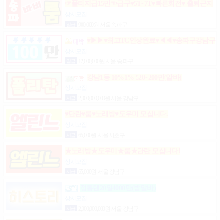
☞풀티지급15만☜급구♥5T~7T♥빠른회전♥ 출퇴근지
원GOGO잠실방이파동강동길동가락천호 노래잠실
상시모집
강남방이동강동길동가락천호성남(룸알바)
일급
900,000원 서울 송파구
♥▶▶♥최고TC인상완료♥◀◀♥송파구강남구
분당가락동역삼동논현동강동구길동광진구건대
상시모집
일급
12,000,000원 서울 송파구
강남1등 10%1% 520~200만(알바)
상시모집
시급
2,000,000,000원 서울 강남구
♥단란♥룸♥노래방♥도우미 모십니다.
상시모집
시급
65,000원 서울 서초구
★노래방★도우미★룸★단란 모십니다!
상시모집
시급
65,000원 서울 강남구
정통텐20일4000만(밤알바)
상시모집
시급
2,000,000,000원 서울 강남구