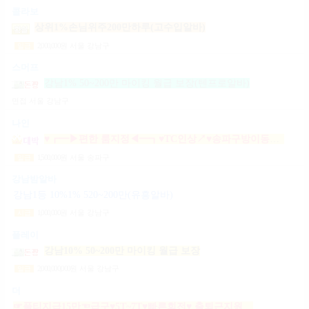
콜라보
상위1%손님위주200만하루(고수입알바)
2,000,000
원
서울 강남구
일급
스머프
강남1% 50~200만 마이킹 월급 보장(텐프로알바)
면접
서울 강남구
나인
♥┏━▶편한 룸지정◀━┓♥TC인상↗♥송파구방이동잠실석촌동강남구서초구논현동역삼동가락동강동구
1,500,000
원
서울 송파구
일급
강남밤알바
강남1등 10%1% 520~200만(유흥알바)
1,000,000
원
서울 강남구
시급
플레이
강남10% 50~200만 마이킹 월급 보장
2,000,000,000
원
서울 강남구
일급
더
☞풀티지급15만☜급구♥5T~7T♥빠른회전♥ 출퇴근지원GOGO잠실방이파동강동길동가락천호 노래잠실강남방이동강동길동가락천호성남(룸알바)