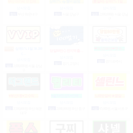
부산 아가씨 모집해…
상위1% vip멤버쉽(밤…
(룸알바) 상위1% 1일 …
상시모집
상시모집
상시모집
협의
부산 해운대구
협의
서울 강남구
일급
2,000,000원 서울 강남
구
상위1% 1일 50-200
❤5시간60만❤갯수…
당일80만♤전지역출…
(…
상시모집
상시모집
상시모집
협의
경기 파주시
협의
경기 고양시
일급
2,000,000원 서울 강남
구
♥부산1등♥고수익 …
♥술X♥진상X♥안예…
노래방알바★꿀알…
상시모집
상시모집
상시모집
일급
2,500,000원 부산 해운
일급
2,000,000원 부산 중구
시급
65,000원 서울 서초구
대구