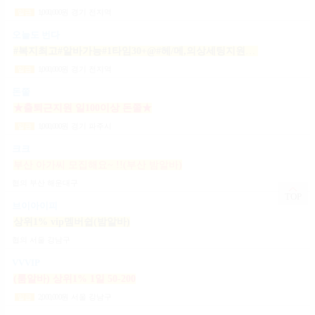
1,000,000
원
경기 전지역
일급
오늘도 번다
#복지최고#알바가능#1타임30+@#헤/메,의상세팅지원#출근FREE#개인실지급#출/퇴근픽업#
1,000,000
원
경기 전지역
일급
돈쭐
★출퇴근지원 일100이상 돈쭐★
1,000,000
원
경기 파주시
일급
크크
부산 아가씨 모집해요~ !!(부산 밤알바)
협의
부산 해운대구
TOP
브이아이피
상위1% vip멤버쉽(밤알바)
협의
서울 강남구
VVVIP
(룸알바) 상위1% 1일 50-200
2,000,000
원
서울 강남구
일급