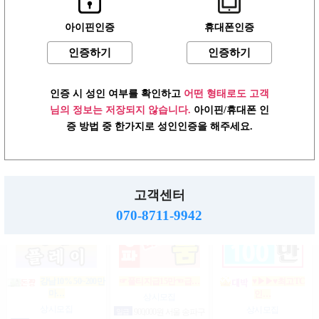
아이핀인증
휴대폰인증
인증하기
인증하기
상위1%손님위주
강남1% 50~200만
♥┏━▶편한 룸…
200…
마…
상시모집
상시모집
상시모집
일급
1,500,000원 서울 송파
인증 시 성인 여부를 확인하고
어떤 형태로도 고객
일급
2,000,000원 서울 강남
구
협의
서울 강남구
구
님의 정보는 저장되지 않습니다.
아이핀/휴대폰 인
증 방법 중 한가지로 성인인증을 해주세요.
강남10% 50~200만
강남10% 50~200만
강남1등 10%1% 520~200…
마…
마…
상시모집
고객센터
상시모집
상시모집
시급
1,000,000원 서울 강남
구
일급
2,000,000,000원 서울 강
일급
2,000,000,000원 서울 강
070-8711-9942
남구
남구
강남10% 50~200만
☞풀티지급15만☜급…
♥▶▶♥최고TC
마…
인…
상시모집
상시모집
상시모집
일급
900,000원 서울 송파구