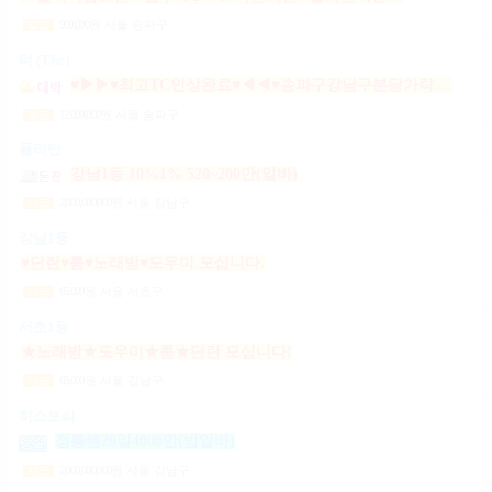
900,000
원
서울 송파구
일급
더 (The)
♥▶▶♥최고TC인상완료♥◀◀♥송파구강남구분당가락동역삼동논현동강동구길동광진구건대
12,000,000
원
서울 송파구
일급
폴리탄
강남1등 10%1% 520~200만(알바)
2,000,000,000
원
서울 강남구
시급
강남1등
♥단란♥룸♥노래방♥도우미 모십니다.
65,000
원
서울 서초구
시급
서초1등
★노래방★도우미★룸★단란 모십니다!
65,000
원
서울 강남구
시급
히스토리
정통텐20일4000만(밤알바)
2,000,000,000
원
서울 강남구
시급