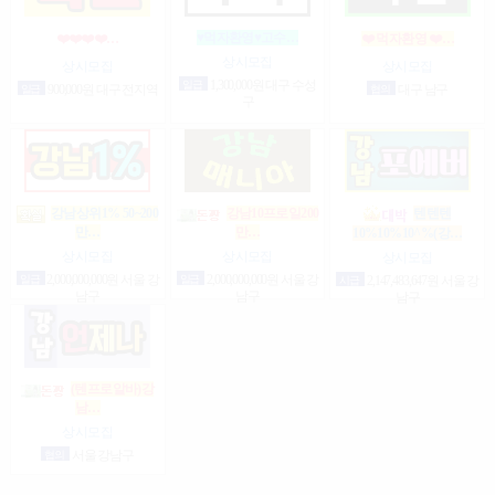
♥먹자환영♥고수…
❤️❤️❤️❤️…
❤️ 먹자환영 ❤️…
상시모집
상시모집
상시모집
일급
1,300,000원 대구 수성
일급
900,000원 대구 전지역
협의
대구 남구
구
강남상위1% 50~200
강남10프로일200
텐텐텐
만…
만…
10%10%10^%(강…
상시모집
상시모집
상시모집
일급
2,000,000,000원 서울 강
일급
2,000,000,000원 서울 강
시급
2,147,483,647원 서울 강
남구
남구
남구
(텐프로알바)강
남…
상시모집
협의
서울 강남구