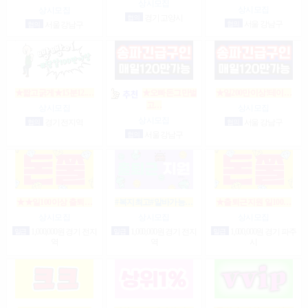
상시모집
상시모집
상시모집
협의
경기 고양시
협의
서울 강남구
협의
서울 강남구
★짧고굵게★15분12.…
★오빠돈그만벌
★일200만이상!테이…
고…
상시모집
상시모집
상시모집
협의
경기 전지역
협의
서울 강남구
협의
서울 강남구
★★일100이상 출퇴…
#복지최고#알바가능…
★출퇴근지원 일100…
상시모집
상시모집
상시모집
일급
1,000,000원 경기 전지
일급
1,000,000원 경기 전지
일급
1,000,000원 경기 파주
역
역
시