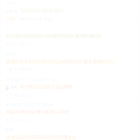
VVVIP
상위1%50-200(룸알바)
2,000,000,000
원
서울 강남구
일급
숏츠
●5시간60만●1타임11만●출퇴근비지원●준비물NO
협의
경기 고양시
빵빵이
★짧고굵게★15분12.5만+@★30분15만+@★출퇴근비10만★출근니맘대로★개인실제공★
면접
경기 전지역
테이블만1시간.일200만이상!
★오빠돈그만벌고집갈래★
협의
서울 강남구
★오빠돈그만벌고집갈래★
★일200만이상!테이블만1시간★
협의
서울 강남구
돈쭐
★★일100이상 출퇴근지원 돈쭐★★