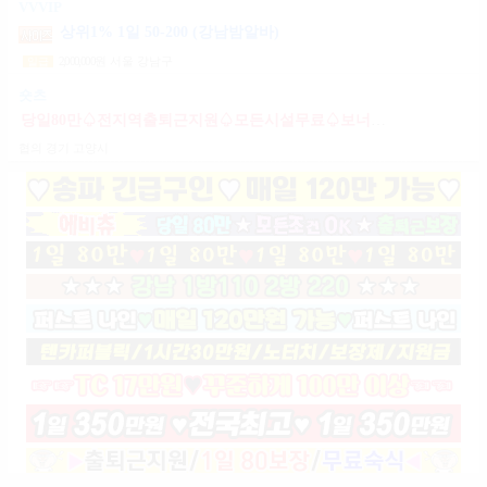
VVVIP
상위1% 1일 50-200 (강남밤알바)
2,000,000
원
서울 강남구
일급
숏츠
당일80만♤전지역출퇴근지원♤모든시설무료♤보너스제도(유흥알바)
협의
경기 고양시