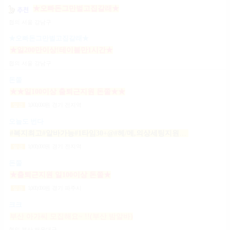
★오빠돈그만벌고집갈래★
협의
서울 강남구
★오빠돈그만벌고집갈래★
★일200만이상!테이블만1시간★
협의
서울 강남구
돈쭐
★★일100이상 출퇴근지원 돈쭐★★
1,000,000
원
경기 전지역
일급
오늘도 번다
#복지최고#알바가능#1타임30+@#헤/메,의상세팅지원#출근FREE#개인실지급#출/퇴근픽업#
1,000,000
원
경기 전지역
일급
돈쭐
★출퇴근지원 일100이상 돈쭐★
1,000,000
원
경기 파주시
일급
크크
부산 아가씨 모집해요~ !!(부산 밤알바)
협의
부산 해운대구