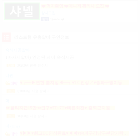
❤️ 먹자환영 ❤️매니저 관리사 모집 ❤️
상시모집
협의
대구 남구
리스트형 유흥알바 구인정보
숙식제공알바
(마사지알바) 안정된 페이 숙식제공
500,000
원
전북 전주시
일급
나인
♥┏━▶편한 룸지정◀━┓♥TC인상↗♥송파구방이동잠실석촌동강남구서초구논현동역삼동가락동강동구
1,500,000
원
서울 송파구
일급
더
☞풀티지급15만☜급구♥5T~7T♥빠른회전♥ 출퇴근지원GOGO잠실방이파동강동길동가락천호 노래잠실강남방이동강동길동가락천호성남(룸알바)
900,000
원
서울 송파구
일급
더 (The)
♥▶▶♥최고TC인상완료♥◀◀♥송파구강남구분당가락동역삼동논현동강동구길동광진구건대