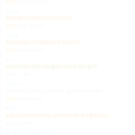
12,000,000
원
서울 송파구
일급
강남1등
♥단란♥룸♥노래방♥도우미 모십니다.
65,000
원
서울 서초구
시급
서초1등
★노래방★도우미★룸★단란 모십니다!
65,000
원
서울 강남구
시급
숏츠
●5시간60만●1타임11만●출퇴근비지원●준비물NO
협의
경기 고양시
캬바쿠라
[일본유흥]도쿄에서 소문안나게 깔끔한/ 숙소+비행기지원 [일페이50+팁100%]
500,000
원
해외 일본
일급
빵빵이
★짧고굵게★15분12.5만+@★30분15만+@★출퇴근비10만★출근니맘대로★개인실제공★
면접
경기 전지역
테이블만1시간.일200만이상!