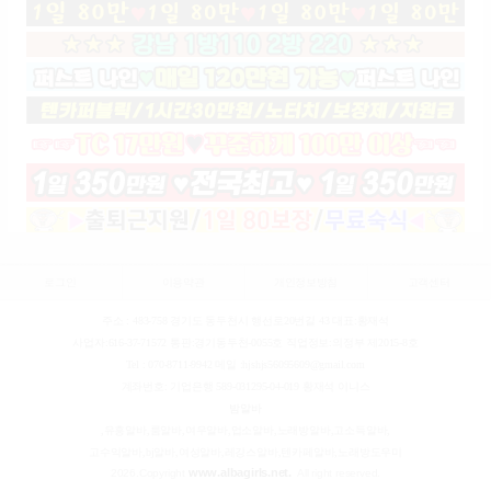
로그인
이용약관
개인정보방침
고객센터
주소 : 483-758 경기도 동두천시 행선로20번길 43 대표:황재석
사업자:616-37-71572 통판:경기동두천-0055호 직업정보:의정부 제2015-8호
Tel : 070-8711-9942 메일 :hjshjs56095609@gmail.com
계좌번호: 기업은행 589-031295-04-019 황재석 이니스
밤알바
,유흥알바,룸알바,여우알바,업소알바,노래방알바,고소득알바,
고수익알바,bj알바,여성알바,레깅스알바,텐카페알바,노래방도우미
www.albagirls.net.
2026.
Copyright
All right reserved.