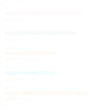
숏츠
당일80만♤전지역출퇴근지원♤모든시설무료♤보너스제도(유흥알바)
협의
경기 고양시
리스펙트
❤5시간60만❤갯수폭발❤숙식제공❤차비지원❤
면접
경기 파주시
더그랜드
♥부산1등♥고수익 보장♥당일지급♥
2,500,000
원
부산 해운대구
일급
퀄리티
♥술X♥진상X♥안예뻐도 괜찮아요!
2,000,000
원
부산 중구
일급
셀린느
노래방알바★꿀알바★노래방,단란,룸,도우미 구합니다.
65,000
원
서울 서초구
시급
폭스