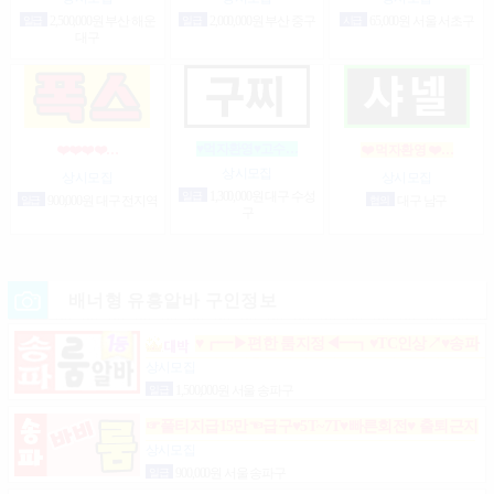
일급
2,500,000원 부산 해운
일급
2,000,000원 부산 중구
시급
65,000원 서울 서초구
대구
♥먹자환영♥고수…
❤️❤️❤️❤️…
❤️ 먹자환영 ❤️…
상시모집
상시모집
상시모집
일급
1,300,000원 대구 수성
일급
900,000원 대구 전지역
협의
대구 남구
구
배너형 유흥알바 구인정보
♥┏━▶편한 룸지정◀━┓♥TC인상↗♥송파
구방이동잠실석촌동강남구서초구논현동역삼동가락
상시모집
동강동구
일급
1,500,000원 서울 송파구
☞풀티지급15만☜급구♥5T~7T♥빠른회전♥ 출퇴근지
원GOGO잠실방이파동강동길동가락천호 노래잠실
상시모집
강남방이동강동길동가락천호성남(룸알바)
일급
900,000원 서울 송파구