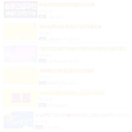
★일200만이상!테이블만1시간★
상시모집
협의
서울 강남구
★★일100이상 출퇴근지원 돈쭐★★
상시모집
일급
1,000,000원 경기 전지역
#복지최고#알바가능#1타임30+@#헤/메,의상세팅지
원#출근FREE#개인실지급#출/퇴근픽업#
상시모집
일급
1,000,000원 경기 전지역
★출퇴근지원 일100이상 돈쭐★
상시모집
일급
1,000,000원 경기 파주시
부산 아가씨 모집해요~ !!(부산 밤알바)
상시모집
협의
부산 해운대구
당일80만♤전지역출퇴근지원♤모든시설무료♤보너스
제도(유흥알바)
상시모집
협의
경기 고양시