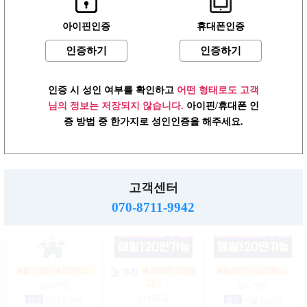
아이핀인증
휴대폰인증
인증하기
인증하기
♥┏━▶편한 룸…
☞풀티지급15만☜급…
♥▶▶♥최고TC
인…
상시모집
상시모집
상시모집
일급
900,000원 서울 송파구
일급
1,500,000원 서울 송파
인증 시 성인 여부를 확인하고
어떤 형태로도 고객
구
일급
12,000,000원 서울 송파
구
님의 정보는 저장되지 않습니다.
아이핀/휴대폰 인
증 방법 중 한가지로 성인인증을 해주세요.
♥단란♥룸♥노래…
★노래방★도우미…
●5시간60만●1타임1…
상시모집
상시모집
상시모집
고객센터
시급
65,000원 서울 서초구
시급
65,000원 서울 강남구
협의
경기 고양시
070-8711-9942
★짧고굵게★15분12.…
★오빠돈그만벌
★일200만이상!테이…
고…
상시모집
상시모집
상시모집
협의
경기 전지역
협의
서울 강남구