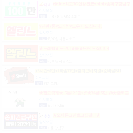
♥▶▶♥최고TC인상완료♥◀◀♥송파구강남구
분당가락동역삼동논현동강동구길동광진구건대
상시모집
일급
12,000,000원 서울 송파구
♥단란♥룸♥노래방♥도우미 모십니다.
상시모집
시급
65,000원 서울 서초구
★노래방★도우미★룸★단란 모십니다!
상시모집
시급
65,000원 서울 강남구
●5시간60만●1타임11만●출퇴근비지원●준비물NO
상시모집
협의
경기 고양시
★짧고굵게★15분12.5만+@★30분15만+@★출퇴근
비10만★출근니맘대로★개인실제공★
상시모집
협의
경기 전지역
★오빠돈그만벌고집갈래★
상시모집
협의
서울 강남구