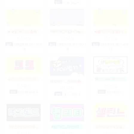
협의
서울 강남구
★★일100이상 출퇴…
#복지최고#알바가능…
★출퇴근지원 일100…
상시모집
상시모집
상시모집
일급
1,000,000원 경기 전지
일급
1,000,000원 경기 전지
일급
1,000,000원 경기 파주
역
역
시
부산 아가씨 모집해…
❤5시간60만❤갯수…
당일80만♤전지역출…
상시모집
상시모집
상시모집
협의
부산 해운대구
협의
경기 파주시
협의
경기 고양시
♥부산1등♥고수익 …
♥술X♥진상X♥안예…
노래방알바★꿀알…
상시모집
상시모집
상시모집