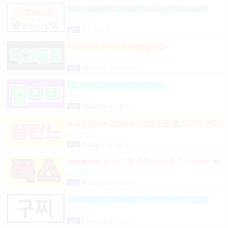
❤5시간60만❤갯수폭발❤숙식제공❤차비지원❤
상시모집
협의
경기 파주시
♥부산1등♥고수익 보장♥당일지급♥
상시모집
일급
2,500,000원 부산 해운대구
♥술X♥진상X♥안예뻐도 괜찮아요!
상시모집
일급
2,000,000원 부산 중구
노래방알바★꿀알바★노래방,단란,룸,도우미 구합니
다.
상시모집
시급
65,000원 서울 서초구
❤️❤️❤️❤️❤️ TC체크 룸 주점 대구1등 고소득알바 ❤️
❤️❤️❤️❤️
상시모집
일급
900,000원 대구 전지역
♥먹자환영♥고수입♥관리사♥매니저♥마사지알바
상시모집
일급
1,300,000원 대구 수성구