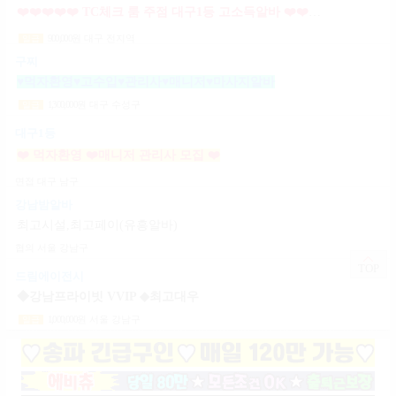
❤️❤️❤️❤️❤️ TC체크 룸 주점 대구1등 고소득알바 ❤️❤️❤️❤️❤️
900,000
원
대구 전지역
일급
구찌
♥먹자환영♥고수입♥관리사♥매니저♥마사지알바
1,300,000
원
대구 수성구
일급
대구1등
❤️ 먹자환영 ❤️매니저 관리사 모집 ❤️
면접
대구 남구
강남밤알바
최고시설,최고페이(유흥알바)
협의
서울 강남구
TOP
드림에이전시
◆강남프라이빗 VVIP ◆최고대우
1,000,000
원
서울 강남구
일급