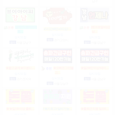
남구
상위1%브이아이
(텐프로알바)강
●5시간60만●1타임1…
피…
남…
상시모집
상시모집
상시모집
협의
경기 고양시
협의
서울 강남구
협의
서울 강남구
★짧고굵게★15분12.…
★오빠돈그만벌
★일200만이상!테이…
고…
상시모집
상시모집
상시모집
협의
경기 전지역
협의
서울 강남구
협의
서울 강남구
★★일100이상 출퇴…
#복지최고#알바가능…
★출퇴근지원 일100…
상시모집
상시모집
상시모집