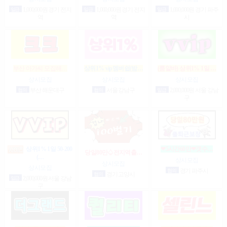
일급
1,000,000원 경기 전지
일급
1,000,000원 경기 전지
일급
1,000,000원 경기 파주
역
역
시
부산 아가씨 모집해…
상위1% vip멤버쉽(밤…
(룸알바) 상위1% 1일 …
상시모집
상시모집
상시모집
협의
부산 해운대구
협의
서울 강남구
일급
2,000,000원 서울 강남
구
상위1% 1일 50-200
❤5시간60만❤갯수…
당일80만♤전지역출…
(…
상시모집
상시모집
상시모집
협의
경기 파주시
협의
경기 고양시
일급
2,000,000원 서울 강남
구