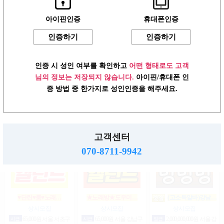
아이핀인증
휴대폰인증
인증하기
인증하기
♥┏━▶편한 룸…
강남10% 50~200만
강남10% 50~200만
마…
마…
상시모집
상시모집
상시모집
일급
1,500,000원 서울 송파
인증 시 성인 여부를 확인하고
어떤 형태로도 고객
구
일급
2,000,000,000원 서울 강
일급
2,000,000,000원 서울 강
남구
남구
님의 정보는 저장되지 않습니다.
아이핀/휴대폰 인
증 방법 중 한가지로 성인인증을 해주세요.
강남1등 10%1% 520~200…
☞풀티지급15만☜급…
♥▶▶♥최고TC
인…
상시모집
상시모집
고객센터
상시모집
시급
1,000,000원 서울 강남
일급
900,000원 서울 송파구
구
일급
12,000,000원 서울 송파
070-8711-9942
구
♥단란♥룸♥노래…
★노래방★도우미…
(고소득알바)강남…
상시모집
상시모집
상시모집
시급
65,000원 서울 서초구
시급
65,000원 서울 강남구
일급
2,000,000,000원 서울 강