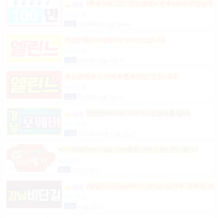
♥▶▶♥최고TC인상완료♥◀◀♥송파구강남구
분당가락동역삼동논현동강동구길동광진구건대
상시모집
일급
12,000,000원 서울 송파구
♥단란♥룸♥노래방♥도우미 모십니다.
상시모집
시급
65,000원 서울 서초구
★노래방★도우미★룸★단란 모십니다!
상시모집
시급
65,000원 서울 강남구
텐텐텐10%10%10^%(강남유흥알바)
상시모집
시급
2,147,483,647원 서울 강남구
●5시간60만●1타임11만●출퇴근비지원●준비물NO
상시모집
협의
경기 고양시
(밤알바)강님상위1%10%손님위주 고페이 보
장
상시모집
협의
서울 강남구