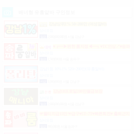
배너형 유흥알바 구인정보
강남상위1% 50~200만 (여성알바)
상시모집
일급
2,000,000,000원 서울 강남구
♥┏━▶편한 룸지정◀━┓♥TC인상↗♥송파
구방이동잠실석촌동강남구서초구논현동역삼동가락
상시모집
동강동구
일급
1,500,000원 서울 송파구
강남1등 10%1% 520~200만(유흥알바)
상시모집
시급
1,000,000원 서울 강남구
강남10프로일200만월급보장
상시모집
일급
2,000,000,000원 서울 강남구
☞풀티지급15만☜급구♥5T~7T♥빠른회전♥ 출퇴근지
원GOGO잠실방이파동강동길동가락천호 노래잠실
상시모집
강남방이동강동길동가락천호성남(룸알바)
일급
900,000원 서울 송파구