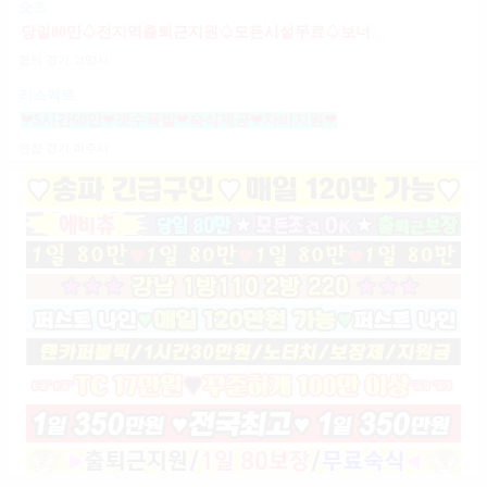
숏츠
당일80만♤전지역출퇴근지원♤모든시설무료♤보너스제도(유흥알바)
협의
경기 고양시
리스펙트
❤5시간60만❤갯수폭발❤숙식제공❤차비지원❤
면접
경기 파주시