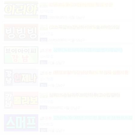
강남10% 50~200만 마이킹 월급 보장
상시모집
일급
2,000,000,000원 서울 강남구
(고소득알바)강남하이10%월4000만20일
상시모집
일급
2,000,000,000원 서울 강남구
상위1%브이아이피멤버쉽(텐카페알바)
상시모집
협의
서울 강남구
(텐프로알바)강남상위1% 보장제 성형지원
마이킹 당일지급
상시모집
협의
서울 강남구
상위1%손님위주200만하루(고수입알바)
상시모집
일급
2,000,000원 서울 강남구
강남1% 50~200만 마이킹 월급 보장(텐프로알
바)
상시모집
협의
서울 강남구