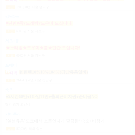
12,000,000
원
서울 송파구
일급
강남1등
♥단란♥룸♥노래방♥도우미 모십니다.
65,000
원
서울 서초구
시급
서초1등
★노래방★도우미★룸★단란 모십니다!
65,000
원
서울 강남구
시급
포에버
텐텐텐10%10%10^%(강남유흥알바)
2,147,483,647
원
서울 강남구
시급
숏츠
●5시간60만●1타임11만●출퇴근비지원●준비물NO
협의
경기 고양시
캬바쿠라
[일본유흥]도쿄에서 소문안나게 깔끔한/ 숙소+비행기지원 [일페이50+팁100%]
500,000
원
해외 일본
일급