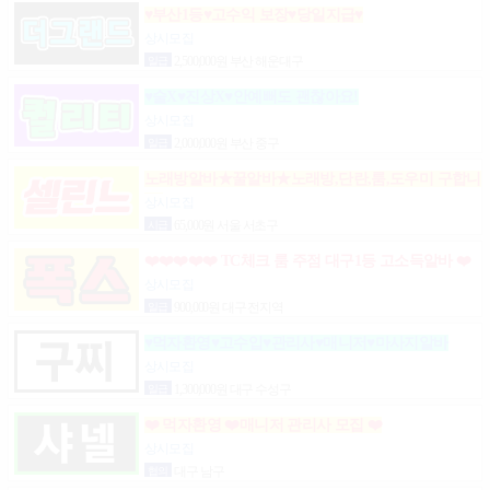
♥부산1등♥고수익 보장♥당일지급♥
상시모집
일급
2,500,000원 부산 해운대구
♥술X♥진상X♥안예뻐도 괜찮아요!
상시모집
일급
2,000,000원 부산 중구
노래방알바★꿀알바★노래방,단란,룸,도우미 구합니
다.
상시모집
시급
65,000원 서울 서초구
❤️❤️❤️❤️❤️ TC체크 룸 주점 대구1등 고소득알바 ❤️
❤️❤️❤️❤️
상시모집
일급
900,000원 대구 전지역
♥먹자환영♥고수입♥관리사♥매니저♥마사지알바
상시모집
일급
1,300,000원 대구 수성구
❤️ 먹자환영 ❤️매니저 관리사 모집 ❤️
상시모집
협의
대구 남구