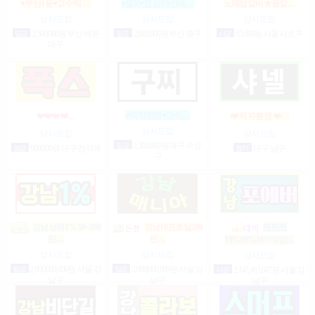
♥부산1등♥고수익 …
♥술X♥진상X♥안예…
노래방알바★꿀알…
상시모집
상시모집
상시모집
일급
2,500,000원 부산 해운
일급
2,000,000원 부산 중구
시급
65,000원 서울 서초구
대구
♥먹자환영♥고수…
❤️❤️❤️❤️…
❤️ 먹자환영 ❤️…
상시모집
상시모집
상시모집
일급
1,300,000원 대구 수성
일급
900,000원 대구 전지역
협의
대구 남구
구
강남상위1% 50~200
강남10프로일200
텐텐텐
만…
만…
10%10%10^%(강…
상시모집
상시모집
상시모집
일급
2,000,000,000원 서울 강
일급
2,000,000,000원 서울 강
시급
2,147,483,647원 서울 강
남구
남구
남구