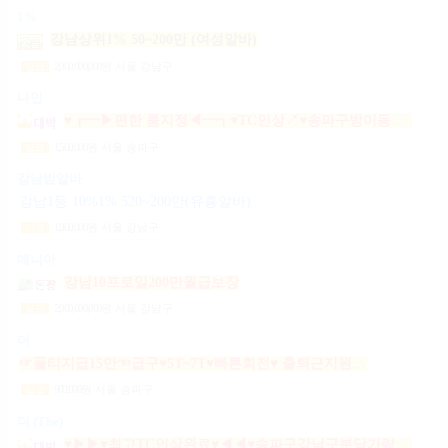
1%
강남상위1% 50~200만 (여성알바)
2,000,000,000
원
서울 강남구
일급
나인
♥┏━▶편한 룸지정◀━┓♥TC인상↗♥송파구방이동잠실석촌동강남구서초구논현동역삼동가락동강동구
1,500,000
원
서울 송파구
일급
강남밤알바
강남1등 10%1% 520~200만(유흥알바)
1,000,000
원
서울 강남구
시급
매니아
강남10프로일200만월급보장
2,000,000,000
원
서울 강남구
일급
더
☞풀티지급15만☜급구♥5T~7T♥빠른회전♥ 출퇴근지원GOGO잠실방이파동강동길동가락천호 노래잠실강남방이동강동길동가락천호성남(룸알바)
900,000
원
서울 송파구
일급
더 (The)
♥▶▶♥최고TC인상완료♥◀◀♥송파구강남구분당가락동역삼동논현동강동구길동광진구건대