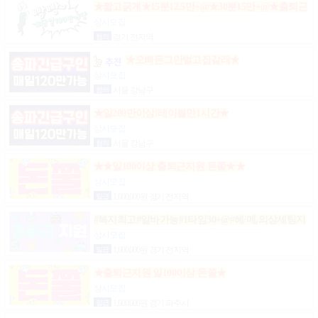
★짧고굵게★15분12.5만+@★30분15만+@★출퇴근
비10만★출근니맘대로★개인실제공★
상시모집
협의
경기 전지역
★오빠돈그만벌고집갈래★
상시모집
협의
서울 강남구
★일200만이상!테이블만1시간★
상시모집
협의
서울 강남구
★★일100이상 출퇴근지원 돈쭐★★
상시모집
일급
1,000,000원 경기 전지역
#복지최고#알바가능#1타임30+@#헤/메,의상세팅지
원#출근FREE#개인실지급#출/퇴근픽업#
상시모집
일급
1,000,000원 경기 전지역
★출퇴근지원 일100이상 돈쭐★
상시모집
일급
1,000,000원 경기 파주시