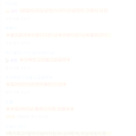
비단길
(밤알바)강님상위1%10%손님위주 고페이 보장
면접
서울 강남구
빵빵이
★짧고굵게★15분12.5만+@★30분15만+@★출퇴근비10만★출근니맘대로★개인실제공★
면접
경기 전지역
테이블만1시간.일200만이상!
★오빠돈그만벌고집갈래★
협의
서울 강남구
★오빠돈그만벌고집갈래★
★일200만이상!테이블만1시간★
협의
서울 강남구
돈쭐
★★일100이상 출퇴근지원 돈쭐★★
1,000,000
원
경기 전지역
일급
오늘도 번다
#복지최고#알바가능#1타임30+@#헤/메,의상세팅지원#출근FREE#개인실지급#출/퇴근픽업#