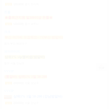
1,000,000
원
경기 전지역
일급
돈쭐
★출퇴근지원 일100이상 돈쭐★
1,000,000
원
경기 파주시
일급
크크
부산 아가씨 모집해요~ !!(부산 밤알바)
협의
부산 해운대구
브이아이피
상위1% vip멤버쉽(밤알바)
협의
서울 강남구
TOP
VVVIP
(룸알바) 상위1% 1일 50-200
2,000,000
원
서울 강남구
일급
VVVIP
상위1% 1일 50-200 (강남밤알바)
2,000,000
원
서울 강남구
일급