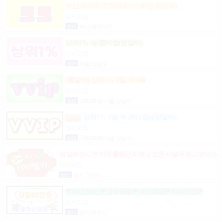
부산 아가씨 모집해요~ !!(부산 밤알바)
상시모집
협의
부산 해운대구
상위1% vip멤버쉽(밤알바)
상시모집
협의
서울 강남구
(룸알바) 상위1% 1일 50-200
상시모집
일급
2,000,000원 서울 강남구
상위1% 1일 50-200 (강남밤알바)
상시모집
일급
2,000,000원 서울 강남구
당일80만♤전지역출퇴근지원♤모든시설무료♤보너스
제도(유흥알바)
상시모집
협의
경기 고양시
❤5시간60만❤갯수폭발❤숙식제공❤차비지원❤
상시모집
협의
경기 파주시