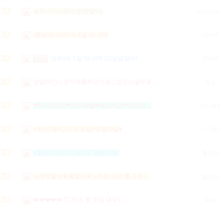
상위1% vip멤버쉽(밤알바)
브이아이
(룸알바) 상위1% 1일 50-200
VVVIP
상위1% 1일 50-200 (강남밤알바)
VVVIP
당일80만♤전지역출퇴근지원♤모든시설무료…
숏츠
❤5시간60만❤갯수폭발❤숙식제공❤차비지…
리스펙
♥부산1등♥고수익 보장♥당일지급♥
더그랜
♥술X♥진상X♥안예뻐도 괜찮아요!
퀄리티
노래방알바★꿀알바★노래방,단란,룸,도우…
셀린느
❤️❤️❤️❤️❤️ TC체크 룸 주점 대구1…
폭스