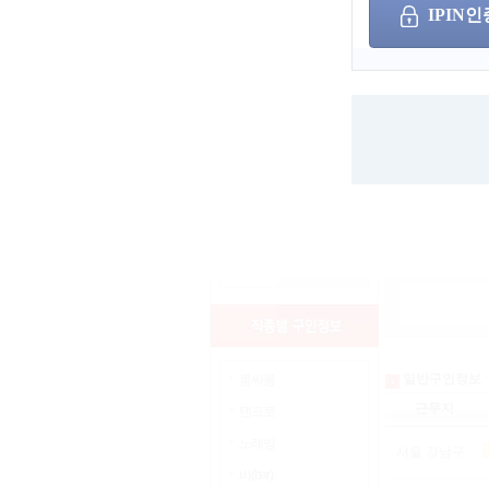
IPIN인
상세검색
근무지역
나이
서울
인천
경기
부산
세종
광주
성별
울산
대구
대전
보장제도
경남
경북
충남
충북
전남
전북
검색어
강원
제주
해외
일반구인정보
룸싸롱
근무지
텐프로
노래방
서울 강남구
바(bar)