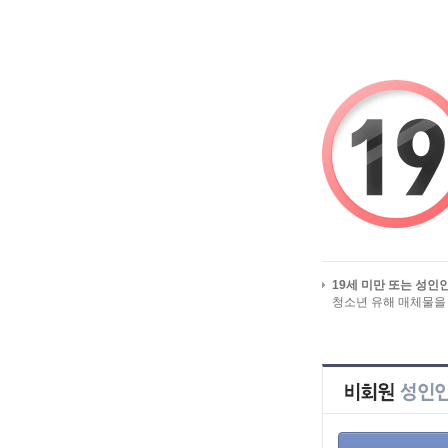
알바걸스를 시작페이지로
유흥알바/밤알바 
19세 미만 또는 성인
청소년 유해 매체물을
HOME
>
구인정
전체 구인정보
룸싸롱
업직종별 구인정보
요정
지역별 구인정보
BJ
급여별 구인정보