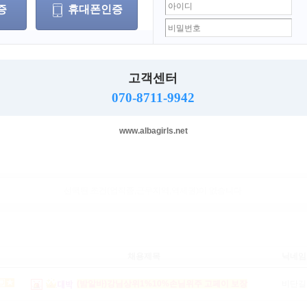
증
휴대폰인증
서울
인천
경기
부산
세종
광주
울산
충남
충북
전남
전북
강원
제주
해외
고객센터
세
무관포함
070-8711-9942
무관
남자
여자
www.albagirls.net
선택된 조건(업직종,근무지역,역세권)이 없습니다.
채용제목
닉네임
(밤알바)강님상위1%10%손님위주 고페이 보장
비단길