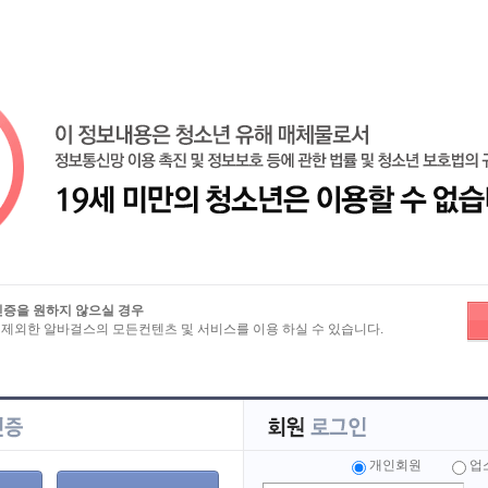
즐겨찾기
노래방알바
밤알바
유흥알바
마사지알바
룸알바
인증을 원하지 않으실 경우
 제외한 알바걸스의 모든컨텐츠 및 서비스를 이용 하실 수 있습니다.
보
>
분류별 구인정보
>
업·직종별 구인정보
텐프로
노래방
바(bar)
다방
아로마
룸카페
개인회원
업