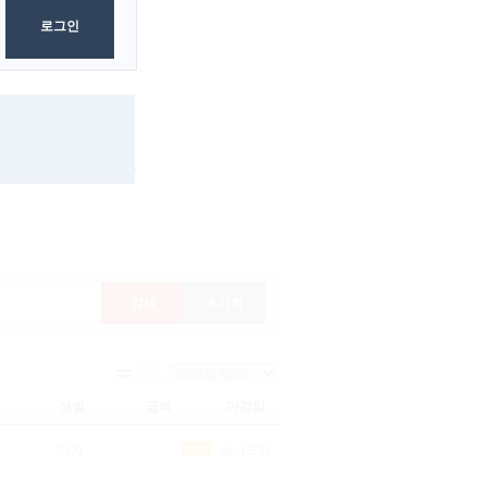
로그인
대구
대전
경남
경북
검색
초기화
성별
급여
마감일
여자
상시모집
면접