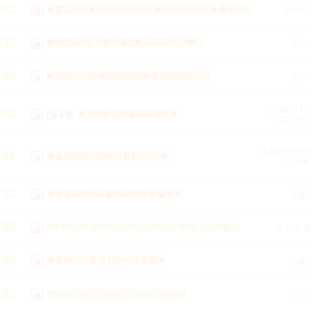
★짧고굵게★15분12.5만+@★30분15만+@★출퇴근…
빵빵이
❤️헤/메,의상 세팅비용X❤️1타임30+@❤️…
숏츠
❤️15분12.5만❤️30분15만❤️출근비10만지…
숏츠
테이블만1시
★오빠돈그만벌고집갈래★
200만이
★오빠돈그만
★일200만이상!테이블만1시간★
갈래★
★★일100이상 출퇴근지원 돈쭐★★
돈쭐
#복지최고#알바가능#1타임30+@#헤/메,의상세팅…
오늘도 
★출퇴근지원 일100이상 돈쭐★
돈쭐
부산 아가씨 모집해요~ !!(부산 밤알바)
크크