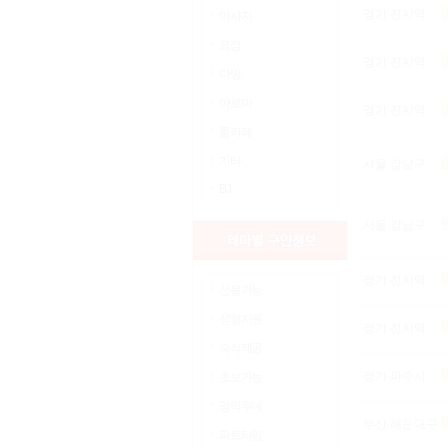
경기 전지역
마사지
요정
경기 전지역
다방
아로마
경기 전지역
룸카페
기타
서울 강남구
BJ
서울 강남구
경기 전지역
선불가능
성형지원
경기 전지역
숙식제공
경기 파주시
초보가능
경력우대
부산 해운대구
파트타임