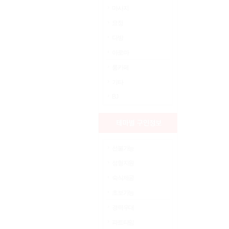
마사지
요정
다방
아로마
룸카페
기타
BJ
선불가능
성형지원
숙식제공
초보가능
경력우대
파트타임