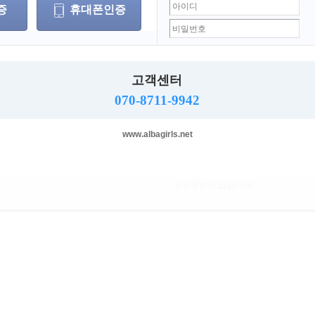
증
휴대폰인증
세
무관포함
무관
남자
여자
고객센터
070-8711-9942
선택된 조건(근무지역,역세권)이 없습니다.
www.albagirls.net
구인정보가 없습니다.