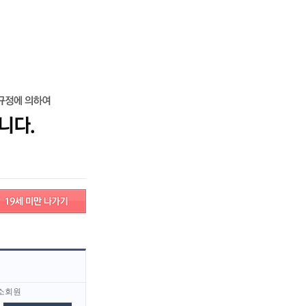
로그인
회원가입
고객센터
서비스안내
고객센터
서비스안내
차비지원
실장/직원/마담
대구
대전
경남
경북
소회원