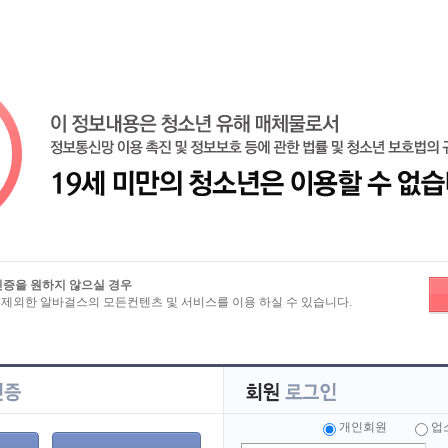
즐겨찾기
노래방알바
밤알바
유흥알바
마사지알바
룸알바
인증을 원하지 않으실 경우
 제외한 알바걸스의 모든컨텐츠 및 서비스를 이용 하실 수 있습니다.
보
>
테마별 구인정보
성형지원
숙식제공
초보가능
경력우대
파트타임
당일지급
서울
인천
경기
부산
세종
광주
울산
충남
충북
전남
전북
강원
제주
개인회원
해외
업