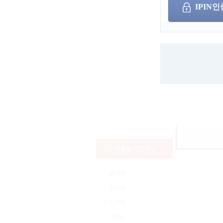
IPIN인
나이
상세검색
성별
검색어
서울
인천
경기
부산
세종
광주
울산
대구
대전
경남
경북
충남
일반구인정보
충북
전남
전북
강원
제주
해외
룸싸롱
텐프로
노래방
바(bar)