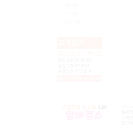
당일지급
차비지원
실장/직원/마담