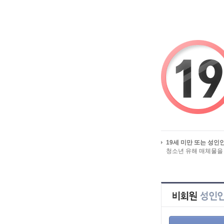
알바걸스를 시작페이지로
유흥알바/밤알바 
19세 미만 또는 성인
청소년 유해 매체물을
HOME
>
구인정
전체 구인정보
선불가능
업직종별 구인정보
지역별 구인정보
근무지역
급여별 구인정보