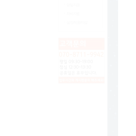
당일지급
차비지원
실장/직원/마담