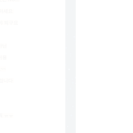
정마세요
야 되구요
아닌
어용
~~
긴겁니다
줘 ㅠㅠ