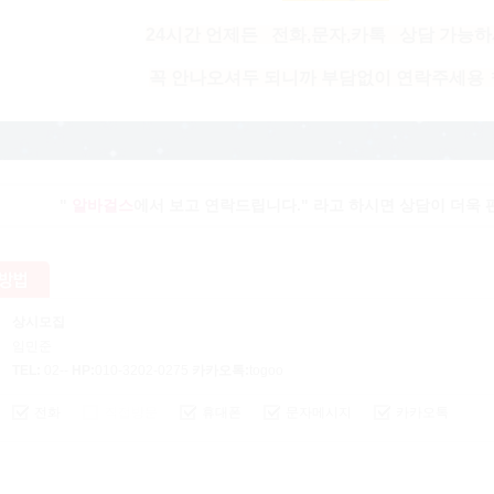
24시간 언제든
전화,문자,카톡
상담 가능하
꼭 안나오셔두 되니까 부담없이 연락주세용 
"
알바걸스
에서 보고 연락드립니다." 라고 하시면 상담이 더욱
상시모집
임민준
TEL:
02--
HP:
010-3202-0275
카카오톡:
togoo
전화
직접방문
휴대폰
문자메시지
카카오톡