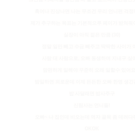
혹여나 진상나면 나는 무조건 우리 언니편 걱
제가 추구하는 목표는 기본적으루 페이가 받쳐줘
실장이 아직 젊은 만큼 (30)
정말 일만 빼고 수금 빼주고 딱딱한 사이가 
사람 대 사람으로, 오빠 동생하며 지내구 싶
맘편하게 일해야 꾸준히 오래 일할수 있어요
밤일하면 외로운데 이제 든든한 오빠 한명 생
밥 사달래면 밥사주구
신림사는 언니들!
오빠~ 나 집인데 비오는데 먹자 골목 좀 데려다
OKOK