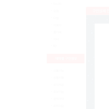
마사지
요정
다방
아로마
룸카페
기타
BJ
선불가능
성형지원
숙식제공
초보가능
경력우대
파트타임