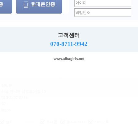
증
휴대폰인증
업소명 : 투썸
직종
: 룸싸롱
급여
:
면접
성별
: 여자
고객센터
나이
: 21 ~ 36세
070-8711-9942
www.albagirls.net
: 서울 > 관악구
모집일
: 상시모집
:
임민준
: 서울 관악구 신림로54길 16
: 010-3202-0275
: 02--
: togoo
전화
직접방문
휴대폰
문자메시지
카카오톡