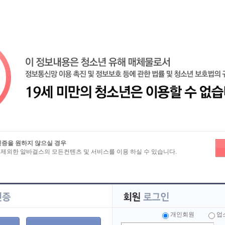
즐겨찾기
노래방알바
밤알바
유흥알바
마사지알바
룸알바
인증을 원하지 않으실 경우
 제외한 알바걸스의 모든컨텐츠 및 서비스를 이용 하실 수 있습니다.
보
>
상세보기
♥항상 언니편 ♥투썸♥ 입니다♥
개인회원
업