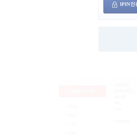
IPIN인
상세검색
서울
인천
경기
부산
세종
광주
울산
대구
대전
경남
경북
충남
충북
전남
전북
근무지
강원
제주
해외
채용담당
채용자주소
핸드폰
TEL
룸싸롱
카톡
텐프로
지원방법
노래방
바(bar)