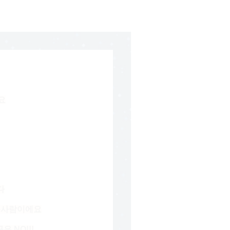
요
다
아는사람이에요
 NO!!!