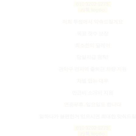
010 3202 0275
카톡 togoo
저희 투썸에서 약속드릴게요
목표 갯수 보장
최소한의 딜레이
당일지급 원칙!
관악구 전지역 출퇴근 차량 지원
차별 없는 대우
만근비 소개비 지원
연중무휴. 일요일도 합니다
일하다가 불편한거 있으시면 최대한 맞춰드
010 3202 0275
카톡 togoo