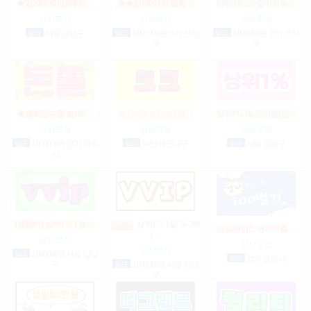
★일200만이상!테이…
★★일100이상 출퇴…
#복지최고#알바가능…
상시모집
상시모집
상시모집
협의
서울 강남구
일급
1,000,000원 경기 전지
일급
1,000,000원 경기 전지
역
역
★출퇴근지원 일100…
부산 아가씨 모집해…
상위1% vip멤버쉽(밤…
상시모집
상시모집
상시모집
일급
1,000,000원 경기 파주
협의
부산 해운대구
협의
서울 강남구
시
(룸알바) 상위1% 1일 …
상위1% 1일 50-200
당일80만♤전지역출…
(…
상시모집
상시모집
상시모집
일급
2,000,000원 서울 강남
협의
경기 고양시
구
일급
2,000,000원 서울 강남
구