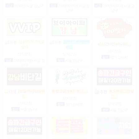
시급
65,000원 서울 강남구
일급
2,000,000,000원 서울 강
시급
2,000,000,000원 서울 강
남구
남구
상위1%50-200(룸
상위1%브이아이
●5시간60만●1타임1…
알바
피…
상시모집
상시모집
상시모집
협의
경기 고양시
일급
2,000,000,000원 서울 강
협의
서울 강남구
남구
(밤알바)강님상위
★짧고굵게★15분12.…
★오빠돈그만벌
1…
고…
상시모집
상시모집
상시모집
협의
경기 전지역
협의
서울 강남구
협의
서울 강남구