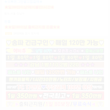
★오빠돈그만벌고집갈래★
★일200만이상!테이블만1시간★
협의
서울 강남구
돈쭐
★★일100이상 출퇴근지원 돈쭐★★
1,000,000
원
경기 전지역
일급