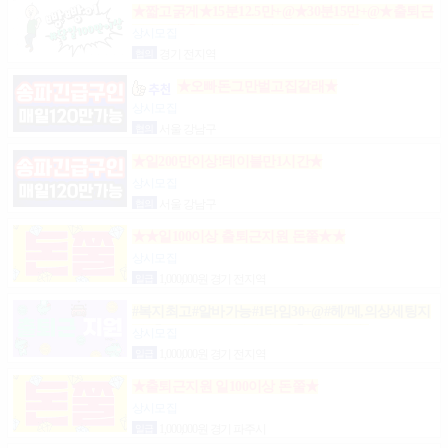
★짧고굵게★15분12.5만+@★30분15만+@★출퇴근
비10만★출근니맘대로★개인실제공★
상시모집
협의
경기 전지역
★오빠돈그만벌고집갈래★
상시모집
협의
서울 강남구
★일200만이상!테이블만1시간★
상시모집
협의
서울 강남구
★★일100이상 출퇴근지원 돈쭐★★
상시모집
일급
1,000,000원 경기 전지역
#복지최고#알바가능#1타임30+@#헤/메,의상세팅지
원#출근FREE#개인실지급#출/퇴근픽업#
상시모집
일급
1,000,000원 경기 전지역
★출퇴근지원 일100이상 돈쭐★
상시모집
일급
1,000,000원 경기 파주시