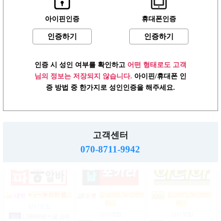
아이핀인증
휴대폰인증
인증하기
인증하기
강남상위1% 50~200
강남10프로일200
텐텐텐
만…
만…
10%10%10^%(강…
상시모집
상시모집
상시모집
인증 시 성인 여부를 확인하고
어떤 형태로도 고객
일급
2,000,000,000원 서울 강
일급
2,000,000,000원 서울 강
시급
2,147,483,647원 서울 강
남구
남구
남구
님의 정보는 저장되지 않습니다.
아이핀/휴대폰 인
증 방법 중 한가지로 성인인증을 해주세요.
(텐프로알바)강
상위1%손님위주
강남1% 50~200만
200…
남…
마…
고객센터
상시모집
상시모집
상시모집
일급
2,000,000원 서울 강남
협의
서울 강남구
협의
서울 강남구
070-8711-9942
구
♥┏━▶편한 룸…
강남10% 50~200만
강남10% 50~200만
마…
마…
상시모집
상시모집
상시모집
일급
1,500,000원 서울 송파