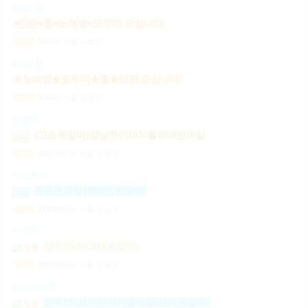
강남1등
♥단란♥룸♥노래방♥도우미 모십니다.
65,000
원
서울 서초구
시급
서초1등
★노래방★도우미★룸★단란 모십니다!
65,000
원
서울 강남구
시급
빙빙빙
(고소득알바)강남하이10%월4000만20일
2,000,000,000
원
서울 강남구
일급
히스토리
정통텐20일4000만(밤알바)
2,000,000,000
원
서울 강남구
시급
VVVIP
상위1%50-200(룸알바)
2,000,000,000
원
서울 강남구
일급
브이아이피
상위1%브이아이피멤버쉽(텐카페알바)