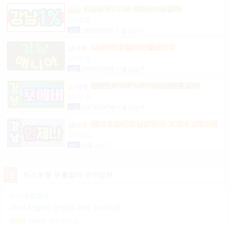
강남상위1% 50~200만 (여성알바)
상시모집
일급
2,000,000,000원 서울 강남구
강남10프로일200만월급보장
상시모집
일급
2,000,000,000원 서울 강남구
텐텐텐10%10%10^%(강남유흥알바)
상시모집
시급
2,147,483,647원 서울 강남구
(텐프로알바)강남상위1% 보장제 성형지원
마이킹 당일지급
상시모집
협의
서울 강남구
리스트형 유흥알바 구인정보
숙식제공알바
(마사지알바) 안정된 페이 숙식제공
500,000
원
전북 전주시
일급