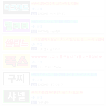
♥부산1등♥고수익 보장♥당일지급♥
상시모집
일급
2,500,000원 부산 해운대구
♥술X♥진상X♥안예뻐도 괜찮아요!
상시모집
일급
2,000,000원 부산 중구
노래방알바★꿀알바★노래방,단란,룸,도우미 구합니
다.
상시모집
시급
65,000원 서울 서초구
❤️❤️❤️❤️❤️ TC체크 룸 주점 대구1등 고소득알바 ❤️
❤️❤️❤️❤️
상시모집
일급
900,000원 대구 전지역
♥먹자환영♥고수입♥관리사♥매니저♥마사지알바
상시모집
일급
1,300,000원 대구 수성구
❤️ 먹자환영 ❤️매니저 관리사 모집 ❤️
상시모집
협의
대구 남구