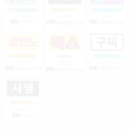
❤5시간60만❤갯수…
♥부산1등♥고수익 …
♥술X♥진상X♥안예…
상시모집
상시모집
상시모집
협의
경기 파주시
일급
2,500,000원 부산 해운
일급
2,000,000원 부산 중구
대구
노래방알바★꿀알…
♥먹자환영♥고수…
❤️❤️❤️❤️…
상시모집
상시모집
상시모집
시급
65,000원 서울 서초구
일급
1,300,000원 대구 수성
일급
900,000원 대구 전지역
구
❤️ 먹자환영 ❤️…
상시모집
협의
대구 남구