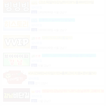
(고소득알바)강남하이10%월4000만20일
상시모집
일급
2,000,000,000원 서울 강남구
정통텐20일4000만(밤알바)
상시모집
시급
2,000,000,000원 서울 강남구
상위1%50-200(룸알바)
상시모집
일급
2,000,000,000원 서울 강남구
상위1%브이아이피멤버쉽(텐카페알바)
상시모집
협의
서울 강남구
●5시간60만●1타임11만●출퇴근비지원●준비물NO
상시모집
협의
경기 고양시
(밤알바)강님상위1%10%손님위주 고페이 보
장
상시모집
협의
서울 강남구