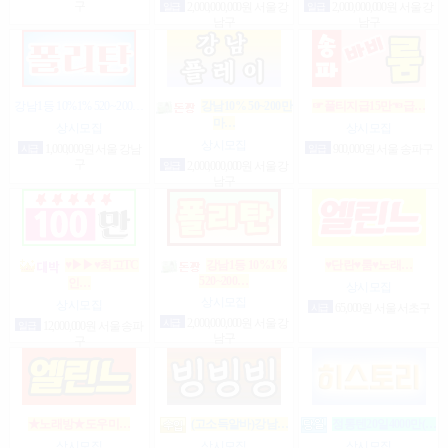
구
일급
2,000,000,000원 서울 강
일급
2,000,000,000원 서울 강
남구
남구
강남1등 10%1% 520~200…
강남10% 50~200만
☞풀티지급15만☜급…
마…
상시모집
상시모집
상시모집
시급
1,000,000원 서울 강남
일급
900,000원 서울 송파구
구
일급
2,000,000,000원 서울 강
남구
♥▶▶♥최고TC
강남1등 10%1%
♥단란♥룸♥노래…
520~200…
인…
상시모집
상시모집
상시모집
시급
65,000원 서울 서초구
시급
2,000,000,000원 서울 강
일급
12,000,000원 서울 송파
남구
구
★노래방★도우미…
(고소득알바)강남…
정통텐20일4000만(…
상시모집
상시모집
상시모집