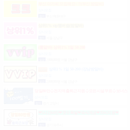
부산 아가씨 모집해요~ !!(부산 밤알바)
상시모집
협의
부산 해운대구
상위1% vip멤버쉽(밤알바)
상시모집
협의
서울 강남구
(룸알바) 상위1% 1일 50-200
상시모집
일급
2,000,000원 서울 강남구
상위1% 1일 50-200 (강남밤알바)
상시모집
일급
2,000,000원 서울 강남구
당일80만♤전지역출퇴근지원♤모든시설무료♤보너스
제도(유흥알바)
상시모집
협의
경기 고양시
❤5시간60만❤갯수폭발❤숙식제공❤차비지원❤
상시모집
협의
경기 파주시