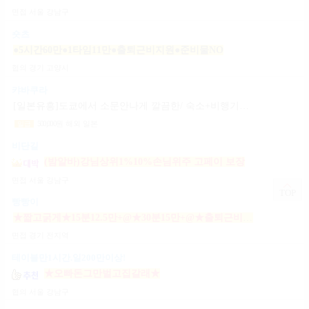
면접
서울 강남구
숏츠
●5시간60만●1타임11만●출퇴근비지원●준비물NO
협의
경기 고양시
캬바쿠라
[일본유흥]도쿄에서 소문안나게 깔끔한/ 숙소+비행기지원 [일페이50+팁100%]
500,000
원
해외 일본
일급
비단길
(밤알바)강님상위1%10%손님위주 고페이 보장
면접
서울 강남구
TOP
빵빵이
★짧고굵게★15분12.5만+@★30분15만+@★출퇴근비10만★출근니맘대로★개인실제공★
면접
경기 전지역
테이블만1시간.일200만이상!
★오빠돈그만벌고집갈래★
협의
서울 강남구