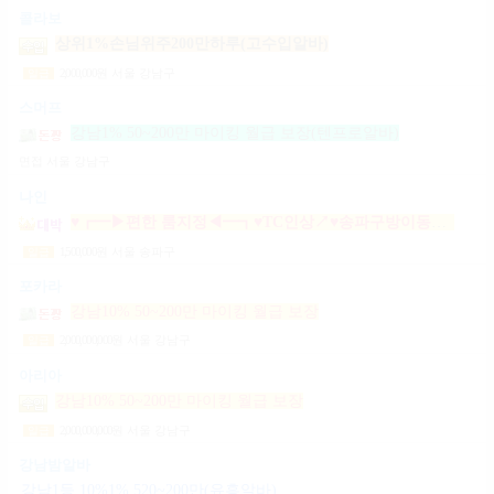
콜라보
상위1%손님위주200만하루(고수입알바)
2,000,000
원
서울 강남구
일급
스머프
강남1% 50~200만 마이킹 월급 보장(텐프로알바)
면접
서울 강남구
나인
♥┏━▶편한 룸지정◀━┓♥TC인상↗♥송파구방이동잠실석촌동강남구서초구논현동역삼동가락동강동구
1,500,000
원
서울 송파구
일급
포카라
강남10% 50~200만 마이킹 월급 보장
2,000,000,000
원
서울 강남구
일급
아리아
강남10% 50~200만 마이킹 월급 보장
2,000,000,000
원
서울 강남구
일급
강남밤알바
강남1등 10%1% 520~200만(유흥알바)