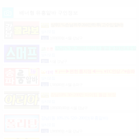
배너형 유흥알바 구인정보
상위1%손님위주200만하루(고수입알바)
상시모집
일급
2,000,000원 서울 강남구
강남1% 50~200만 마이킹 월급 보장(텐프로알
바)
상시모집
협의
서울 강남구
♥┏━▶편한 룸지정◀━┓♥TC인상↗♥송파
구방이동잠실석촌동강남구서초구논현동역삼동가락
상시모집
동강동구
일급
1,500,000원 서울 송파구
강남10% 50~200만 마이킹 월급 보장
상시모집
일급
2,000,000,000원 서울 강남구
강남1등 10%1% 520~200만(유흥알바)
상시모집
시급
1,000,000원 서울 강남구