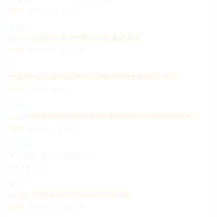
1,000,000
원
서울 강남구
시급
플레이
강남10% 50~200만 마이킹 월급 보장
2,000,000,000
원
서울 강남구
일급
더
☞풀티지급15만☜급구♥5T~7T♥빠른회전♥ 출퇴근지원GOGO잠실방이파동강동길동가락천호 노래잠실강남방이동강동길동가락천호성남(룸알바)
900,000
원
서울 송파구
일급
더 (The)
♥▶▶♥최고TC인상완료♥◀◀♥송파구강남구분당가락동역삼동논현동강동구길동광진구건대
12,000,000
원
서울 송파구
일급
이씨싸롱
토킹 까페 및 써브 (밤알바)
협의
서울 강남구
폴리탄
강남1등 10%1% 520~200만(알바)
2,000,000,000
원
서울 강남구
시급