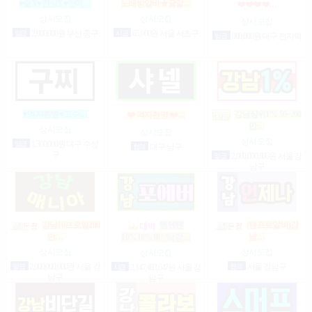
♥술X♥진상X♥안예…
노래방알바★꿀알…
❤️❤️❤️❤️…
상시모집
상시모집
상시모집
일급
2,000,000원 부산 중구
시급
65,000원 서울 서초구
일급
900,000원 대구 전지역
♥먹자환영♥고수…
강남상위1% 50~200
❤️ 먹자환영 ❤️…
만…
상시모집
상시모집
상시모집
일급
1,300,000원 대구 수성
협의
대구 남구
구
일급
2,000,000,000원 서울 강
남구
강남10프로일200
텐텐텐
(텐프로알바)강
만…
남…
10%10%10^%(강…
상시모집
상시모집
상시모집
일급
2,000,000,000원 서울 강
협의
서울 강남구
시급
2,147,483,647원 서울 강
남구
남구