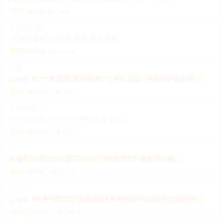
500,000
원
해외 일본
일급
숙식제공알바
(마사지알바) 안정된 페이 숙식제공
500,000
원
전북 전주시
일급
나인
♥┏━▶편한 룸지정◀━┓♥TC인상↗♥송파구방이동잠실석촌동강남구서초구논현동역삼동가락동강동구
1,500,000
원
서울 송파구
일급
강남밤알바
강남1등 10%1% 520~200만(유흥알바)
1,000,000
원
서울 강남구
시급
더
☞풀티지급15만☜급구♥5T~7T♥빠른회전♥ 출퇴근지원GOGO잠실방이파동강동길동가락천호 노래잠실강남방이동강동길동가락천호성남(룸알바)
900,000
원
서울 송파구
일급
더 (The)
♥▶▶♥최고TC인상완료♥◀◀♥송파구강남구분당가락동역삼동논현동강동구길동광진구건대
12,000,000
원
서울 송파구
일급