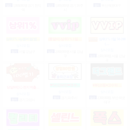
일급
1,000,000원 경기 전지
일급
1,000,000원 경기 파주
협의
부산 해운대구
역
시
상위1% vip멤버쉽(밤…
(룸알바) 상위1% 1일 …
상위1% 1일 50-200
(…
상시모집
상시모집
상시모집
협의
서울 강남구
일급
2,000,000원 서울 강남
구
일급
2,000,000원 서울 강남
구
❤5시간60만❤갯수…
♥부산1등♥고수익 …
당일80만♤전지역출…
상시모집
상시모집
상시모집
협의
경기 파주시
일급
2,500,000원 부산 해운
협의
경기 고양시
대구