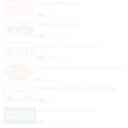
상위1% vip멤버쉽(밤알바)
상시모집
협의
서울 강남구
(룸알바) 상위1% 1일 50-200
상시모집
일급
2,000,000원 서울 강남구
상위1% 1일 50-200 (강남밤알바)
상시모집
일급
2,000,000원 서울 강남구
당일80만♤전지역출퇴근지원♤모든시설무료♤보너스
제도(유흥알바)
상시모집
협의
경기 고양시
❤5시간60만❤갯수폭발❤숙식제공❤차비지원❤
상시모집
협의
경기 파주시
♥부산1등♥고수익 보장♥당일지급♥
상시모집
일급
2,500,000원 부산 해운대구