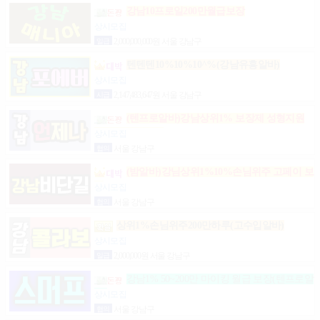
강남10프로일200만월급보장
상시모집
일급
2,000,000,000원 서울 강남구
텐텐텐10%10%10^%(강남유흥알바)
상시모집
시급
2,147,483,647원 서울 강남구
(텐프로알바)강남상위1% 보장제 성형지원
마이킹 당일지급
상시모집
협의
서울 강남구
(밤알바)강님상위1%10%손님위주 고페이 보
장
상시모집
협의
서울 강남구
상위1%손님위주200만하루(고수입알바)
상시모집
일급
2,000,000원 서울 강남구
강남1% 50~200만 마이킹 월급 보장(텐프로알
바)
상시모집
협의
서울 강남구