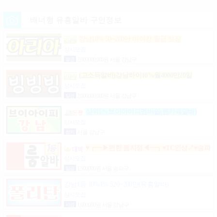
배너형 유흥알바 구인정보
강남10% 50~200만 마이킹 월급 보장
상시모집
일급
2,000,000,000원 서울 강남구
(고소득알바)강남하이10%월4000만20일
상시모집
일급
2,000,000,000원 서울 강남구
상위1%브이아이피멤버쉽(텐카페알바)
상시모집
협의
서울 강남구
♥┏━▶편한 룸지정◀━┓♥TC인상↗♥송파
구방이동잠실석촌동강남구서초구논현동역삼동가락
상시모집
동강동구
일급
1,500,000원 서울 송파구
강남1등 10%1% 520~200만(유흥알바)
상시모집
시급
1,000,000원 서울 강남구