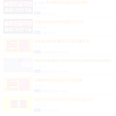
★오빠돈그만벌고집갈래★
상시모집
협의
서울 강남구
★일200만이상!테이블만1시간★
상시모집
협의
서울 강남구
★★일100이상 출퇴근지원 돈쭐★★
상시모집
일급
1,000,000원 경기 전지역
#복지최고#알바가능#1타임30+@#헤/메,의상세팅지
원#출근FREE#개인실지급#출/퇴근픽업#
상시모집
일급
1,000,000원 경기 전지역
★출퇴근지원 일100이상 돈쭐★
상시모집
일급
1,000,000원 경기 파주시
부산 아가씨 모집해요~ !!(부산 밤알바)
상시모집
협의
부산 해운대구