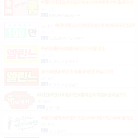
☞풀티지급15만☜급구♥5T~7T♥빠른회전♥ 출퇴근지
원GOGO잠실방이파동강동길동가락천호 노래잠실
상시모집
강남방이동강동길동가락천호성남(룸알바)
일급
900,000원 서울 송파구
♥▶▶♥최고TC인상완료♥◀◀♥송파구강남구
분당가락동역삼동논현동강동구길동광진구건대
상시모집
일급
12,000,000원 서울 송파구
♥단란♥룸♥노래방♥도우미 모십니다.
상시모집
시급
65,000원 서울 서초구
★노래방★도우미★룸★단란 모십니다!
상시모집
시급
65,000원 서울 강남구
●5시간60만●1타임11만●출퇴근비지원●준비물NO
상시모집
협의
경기 고양시
★짧고굵게★15분12.5만+@★30분15만+@★출퇴근
비10만★출근니맘대로★개인실제공★
상시모집
협의
경기 전지역