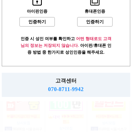
아이핀인증
휴대폰인증
인증하기
인증하기
강남10% 50~200만
강남10% 50~200만
(고소득알바)강남…
마…
마…
상시모집
상시모집
상시모집
일급
2,000,000,000원 서울 강
인증 시 성인 여부를 확인하고
어떤 형태로도 고객
남구
일급
2,000,000,000원 서울 강
일급
2,000,000,000원 서울 강
남구
남구
님의 정보는 저장되지 않습니다.
아이핀/휴대폰 인
증 방법 중 한가지로 성인인증을 해주세요.
상위1%브이아이
♥┏━▶편한 룸…
강남1등 10%1% 520~200…
피…
상시모집
상시모집
고객센터
상시모집
시급
1,000,000원 서울 강남
일급
1,500,000원 서울 송파
구
구
협의
서울 강남구
070-8711-9942
☞풀티지급15만☜급…
♥▶▶♥최고TC
♥단란♥룸♥노래…
인…
상시모집
상시모집
상시모집
일급
900,000원 서울 송파구
시급
65,000원 서울 서초구