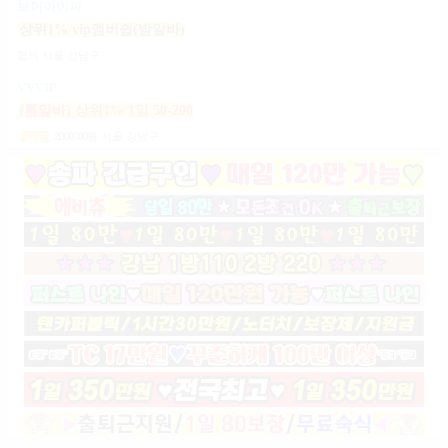
브이아이피
상위1% vip멤버쉽(밤알바)
협의
서울 강남구
VVVIP
(룸알바) 상위1% 1일 50-200
2,000,000
원
서울 강남구
일급