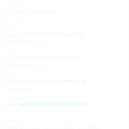
강남밤알바
최고시설,최고페이(유흥알바)
협의
서울 강남구
포카라
강남10% 50~200만 마이킹 월급 보장
2,000,000,000
원
서울 강남구
일급
아리아
강남10% 50~200만 마이킹 월급 보장
2,000,000,000
원
서울 강남구
일급
빙빙빙
(고소득알바)강남하이10%월4000만20일
2,000,000,000
원
서울 강남구
일급
브이아이피
상위1%브이아이피멤버쉽(텐카페알바)
면접
서울 강남구
캬바쿠라
[일본유흥]도쿄에서 소문안나게 깔끔한/ 숙소+비행기지원 [일페이50+팁100%]