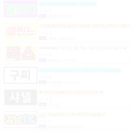
♥술X♥진상X♥안예뻐도 괜찮아요!
상시모집
일급
2,000,000원 부산 중구
노래방알바★꿀알바★노래방,단란,룸,도우미 구합니
다.
상시모집
시급
65,000원 서울 서초구
❤️❤️❤️❤️❤️ TC체크 룸 주점 대구1등 고소득알바 ❤️
❤️❤️❤️❤️
상시모집
일급
900,000원 대구 전지역
♥먹자환영♥고수입♥관리사♥매니저♥마사지알바
상시모집
일급
1,300,000원 대구 수성구
❤️ 먹자환영 ❤️매니저 관리사 모집 ❤️
상시모집
협의
대구 남구
강남상위1% 50~200만 (여성알바)
상시모집
일급
2,000,000,000원 서울 강남구