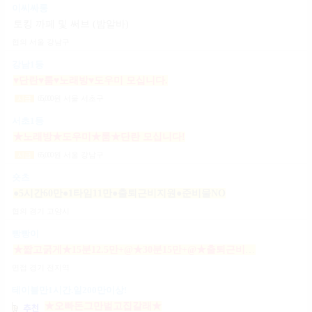
이씨싸롱
토킹 까페 및 써브 (밤알바)
협의
서울 강남구
강남1등
♥단란♥룸♥노래방♥도우미 모십니다.
65,000
원
서울 서초구
시급
서초1등
★노래방★도우미★룸★단란 모십니다!
65,000
원
서울 강남구
시급
숏츠
●5시간60만●1타임11만●출퇴근비지원●준비물NO
협의
경기 고양시
빵빵이
★짧고굵게★15분12.5만+@★30분15만+@★출퇴근비10만★출근니맘대로★개인실제공★
면접
경기 전지역
테이블만1시간.일200만이상!
★오빠돈그만벌고집갈래★