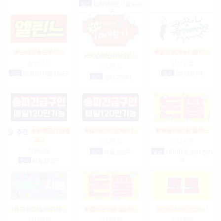
일급
12,000,000원 서울 송파
구
★노래방★도우미…
★짧고굵게★15분12.…
●5시간60만●1타임1…
상시모집
상시모집
상시모집
시급
65,000원 서울 강남구
협의
경기 전지역
협의
경기 고양시
★오빠돈그만벌
★일200만이상!테이…
★★일100이상 출퇴…
고…
상시모집
상시모집
상시모집
협의
서울 강남구
일급
1,000,000원 경기 전지
역
협의
서울 강남구
#복지최고#알바가능…
★출퇴근지원 일100…
부산 아가씨 모집해…
상시모집
상시모집
상시모집