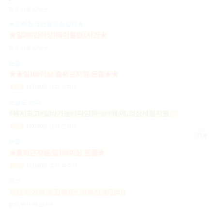
협의
서울 강남구
★오빠돈그만벌고집갈래★
★일200만이상!테이블만1시간★
협의
서울 강남구
돈쭐
★★일100이상 출퇴근지원 돈쭐★★
1,000,000
원
경기 전지역
일급
오늘도 번다
#복지최고#알바가능#1타임30+@#헤/메,의상세팅지원#출근FREE#개인실지급#출/퇴근픽업#
1,000,000
원
경기 전지역
일급
TOP
돈쭐
★출퇴근지원 일100이상 돈쭐★
1,000,000
원
경기 파주시
일급
크크
부산 아가씨 모집해요~ !!(부산 밤알바)
협의
부산 해운대구