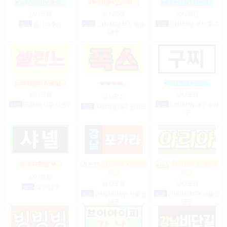
❤5시간60만❤갯수…
♥부산1등♥고수익 …
♥술X♥진상X♥안예…
상시모집
상시모집
상시모집
협의
경기 파주시
일급
2,500,000원 부산 해운
일급
2,000,000원 부산 중구
대구
노래방알바★꿀알…
♥먹자환영♥고수…
❤️❤️❤️❤️…
상시모집
상시모집
상시모집
시급
65,000원 서울 서초구
일급
1,300,000원 대구 수성
일급
900,000원 대구 전지역
구
강남10% 50~200만
강남10% 50~200만
❤️ 먹자환영 ❤️…
마…
마…
상시모집
상시모집
상시모집
협의
대구 남구
일급
2,000,000,000원 서울 강
일급
2,000,000,000원 서울 강
남구
남구