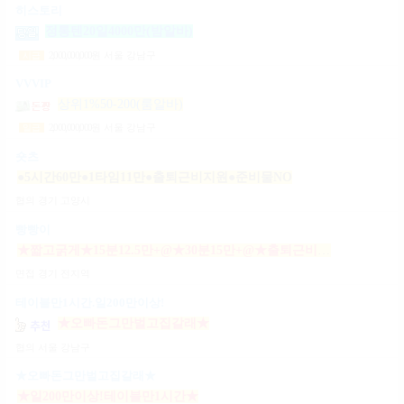
히스토리
정통텐20일4000만(밤알바)
2,000,000,000
원
서울 강남구
시급
VVVIP
상위1%50-200(룸알바)
2,000,000,000
원
서울 강남구
일급
숏츠
●5시간60만●1타임11만●출퇴근비지원●준비물NO
협의
경기 고양시
빵빵이
★짧고굵게★15분12.5만+@★30분15만+@★출퇴근비10만★출근니맘대로★개인실제공★
면접
경기 전지역
테이블만1시간.일200만이상!
★오빠돈그만벌고집갈래★
협의
서울 강남구
★오빠돈그만벌고집갈래★
★일200만이상!테이블만1시간★