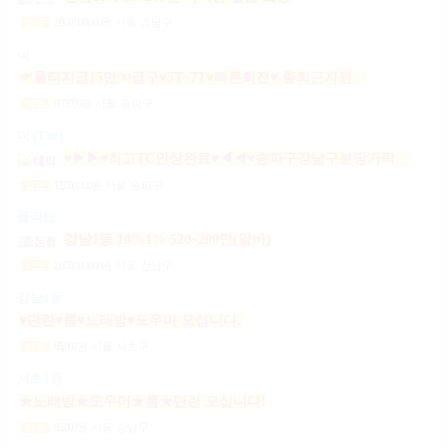
2,000,000,000
원
서울 강남구
일급
더
☞풀티지급15만☜급구♥5T~7T♥빠른회전♥ 출퇴근지원GOGO잠실방이파동강동길동가락천호 노래잠실강남방이동강동길동가락천호성남(룸알바)
900,000
원
서울 송파구
일급
더 (The)
♥▶▶♥최고TC인상완료♥◀◀♥송파구강남구분당가락동역삼동논현동강동구길동광진구건대
12,000,000
원
서울 송파구
일급
폴리탄
강남1등 10%1% 520~200만(알바)
2,000,000,000
원
서울 강남구
시급
강남1등
♥단란♥룸♥노래방♥도우미 모십니다.
65,000
원
서울 서초구
시급
서초1등
★노래방★도우미★룸★단란 모십니다!
65,000
원
서울 강남구
시급