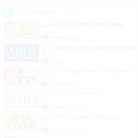
배너형 유흥알바 구인정보
상위1%손님위주200만하루(고수입알바)
상시모집
일급
2,000,000원 서울 강남구
강남1% 50~200만 마이킹 월급 보장(텐프로알
바)
상시모집
협의
서울 강남구
♥┏━▶편한 룸지정◀━┓♥TC인상↗♥송파
구방이동잠실석촌동강남구서초구논현동역삼동가락
상시모집
동강동구
일급
1,500,000원 서울 송파구
강남1등 10%1% 520~200만(유흥알바)
상시모집
시급
1,000,000원 서울 강남구
강남10% 50~200만 마이킹 월급 보장
상시모집
일급
2,000,000,000원 서울 강남구