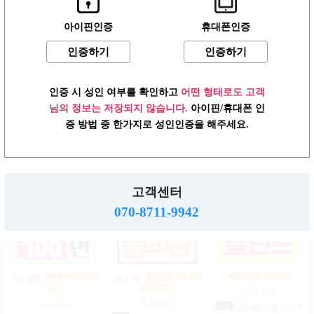
아이핀인증
휴대폰인증
인증하기
인증하기
상위1%손님위주
강남1% 50~200만
♥┏━▶편한 룸…
200…
마…
상시모집
상시모집
상시모집
일급
1,500,000원 서울 송파
인증 시 성인 여부를 확인하고
어떤 형태로도 고객
일급
2,000,000원 서울 강남
구
협의
서울 강남구
구
님의 정보는 저장되지 않습니다.
아이핀/휴대폰 인
증 방법 중 한가지로 성인인증을 해주세요.
강남1등 10%1% 520~200…
강남10% 50~200만
☞풀티지급15만☜급…
마…
상시모집
상시모집
고객센터
상시모집
시급
1,000,000원 서울 강남
일급
900,000원 서울 송파구
구
일급
2,000,000,000원 서울 강
070-8711-9942
남구
♥▶▶♥최고TC
강남1등 10%1%
♥단란♥룸♥노래…
520~200…
인…
상시모집
상시모집
상시모집
시급
65,000원 서울 서초구