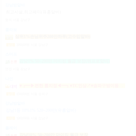
강남밤알바
최고시설,최고페이(유흥알바)
협의
서울 강남구
콜라보
상위1%손님위주200만하루(고수입알바)
2,000,000
원
서울 강남구
일급
스머프
강남1% 50~200만 마이킹 월급 보장(텐프로알바)
면접
서울 강남구
나인
♥┏━▶편한 룸지정◀━┓♥TC인상↗♥송파구방이동잠실석촌동강남구서초구논현동역삼동가락동강동구
1,500,000
원
서울 송파구
일급
강남밤알바
강남1등 10%1% 520~200만(유흥알바)
1,000,000
원
서울 강남구
시급
플레이
강남10% 50~200만 마이킹 월급 보장