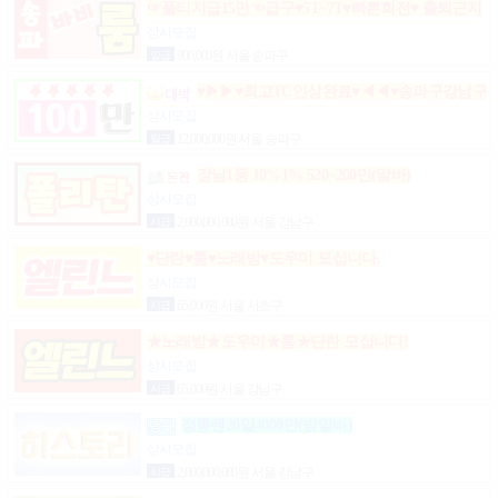
☞풀티지급15만☜급구♥5T~7T♥빠른회전♥ 출퇴근지
원GOGO잠실방이파동강동길동가락천호 노래잠실
상시모집
강남방이동강동길동가락천호성남(룸알바)
일급
900,000원 서울 송파구
♥▶▶♥최고TC인상완료♥◀◀♥송파구강남구
분당가락동역삼동논현동강동구길동광진구건대
상시모집
일급
12,000,000원 서울 송파구
강남1등 10%1% 520~200만(알바)
상시모집
시급
2,000,000,000원 서울 강남구
♥단란♥룸♥노래방♥도우미 모십니다.
상시모집
시급
65,000원 서울 서초구
★노래방★도우미★룸★단란 모십니다!
상시모집
시급
65,000원 서울 강남구
정통텐20일4000만(밤알바)
상시모집
시급
2,000,000,000원 서울 강남구