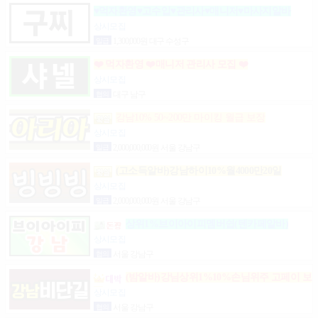
♥먹자환영♥고수입♥관리사♥매니저♥마사지알바
상시모집
일급
1,300,000원 대구 수성구
❤️ 먹자환영 ❤️매니저 관리사 모집 ❤️
상시모집
협의
대구 남구
강남10% 50~200만 마이킹 월급 보장
상시모집
일급
2,000,000,000원 서울 강남구
(고소득알바)강남하이10%월4000만20일
상시모집
일급
2,000,000,000원 서울 강남구
상위1%브이아이피멤버쉽(텐카페알바)
상시모집
협의
서울 강남구
(밤알바)강님상위1%10%손님위주 고페이 보
장
상시모집
협의
서울 강남구