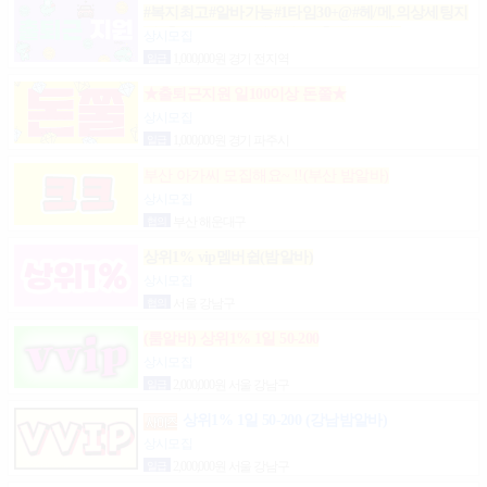
#복지최고#알바가능#1타임30+@#헤/메,의상세팅지
원#출근FREE#개인실지급#출/퇴근픽업#
상시모집
일급
1,000,000원 경기 전지역
★출퇴근지원 일100이상 돈쭐★
상시모집
일급
1,000,000원 경기 파주시
부산 아가씨 모집해요~ !!(부산 밤알바)
상시모집
협의
부산 해운대구
상위1% vip멤버쉽(밤알바)
상시모집
협의
서울 강남구
(룸알바) 상위1% 1일 50-200
상시모집
일급
2,000,000원 서울 강남구
상위1% 1일 50-200 (강남밤알바)
상시모집
일급
2,000,000원 서울 강남구