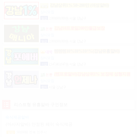
강남상위1% 50~200만 (여성알바)
상시모집
일급
2,000,000,000원 서울 강남구
강남10프로일200만월급보장
상시모집
일급
2,000,000,000원 서울 강남구
텐텐텐10%10%10^%(강남유흥알바)
상시모집
시급
2,147,483,647원 서울 강남구
(텐프로알바)강남상위1% 보장제 성형지원
마이킹 당일지급
상시모집
협의
서울 강남구
리스트형 유흥알바 구인정보
숙식제공알바
(마사지알바) 안정된 페이 숙식제공
500,000
원
전북 전주시
일급