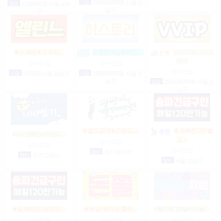
시급
2,000,000,000원 서울 강
일급
12,000,000원 서울 송파
남구
구
★노래방★도우미…
정통텐20일4000만(…
상위1%50-200(룸
알바
상시모집
상시모집
상시모집
시급
65,000원 서울 강남구
시급
2,000,000,000원 서울 강
남구
일급
2,000,000,000원 서울 강
남구
★짧고굵게★15분12.…
★오빠돈그만벌
●5시간60만●1타임1…
고…
상시모집
상시모집
상시모집
협의
경기 전지역
협의
경기 고양시
협의
서울 강남구
★일200만이상!테이…
★★일100이상 출퇴…
#복지최고#알바가능…
상시모집
상시모집
상시모집