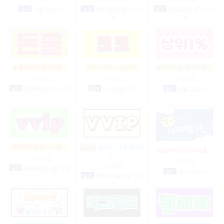
협의
서울 강남구
일급
1,000,000원 경기 전지
일급
1,000,000원 경기 전지
역
역
★출퇴근지원 일100…
부산 아가씨 모집해…
상위1% vip멤버쉽(밤…
상시모집
상시모집
상시모집
일급
1,000,000원 경기 파주
협의
부산 해운대구
협의
서울 강남구
시
(룸알바) 상위1% 1일 …
상위1% 1일 50-200
당일80만♤전지역출…
(…
상시모집
상시모집
상시모집
일급
2,000,000원 서울 강남
협의
경기 고양시
구
일급
2,000,000원 서울 강남
구