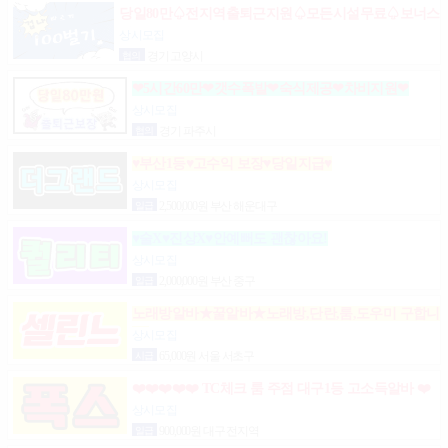
당일80만♤전지역출퇴근지원♤모든시설무료♤보너스
제도(유흥알바)
상시모집
협의
경기 고양시
❤5시간60만❤갯수폭발❤숙식제공❤차비지원❤
상시모집
협의
경기 파주시
♥부산1등♥고수익 보장♥당일지급♥
상시모집
일급
2,500,000원 부산 해운대구
♥술X♥진상X♥안예뻐도 괜찮아요!
상시모집
일급
2,000,000원 부산 중구
노래방알바★꿀알바★노래방,단란,룸,도우미 구합니
다.
상시모집
시급
65,000원 서울 서초구
❤️❤️❤️❤️❤️ TC체크 룸 주점 대구1등 고소득알바 ❤️
❤️❤️❤️❤️
상시모집
일급
900,000원 대구 전지역