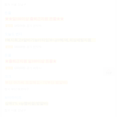
협의
서울 강남구
돈쭐
★★일100이상 출퇴근지원 돈쭐★★
1,000,000
원
경기 전지역
일급
오늘도 번다
#복지최고#알바가능#1타임30+@#헤/메,의상세팅지원#출근FREE#개인실지급#출/퇴근픽업#
1,000,000
원
경기 전지역
일급
돈쭐
★출퇴근지원 일100이상 돈쭐★
1,000,000
원
경기 파주시
일급
TOP
크크
부산 아가씨 모집해요~ !!(부산 밤알바)
협의
부산 해운대구
브이아이피
상위1% vip멤버쉽(밤알바)
협의
서울 강남구