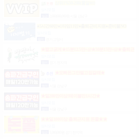
상위1%50-200(룸알바)
상시모집
일급
2,000,000,000원 서울 강남구
●5시간60만●1타임11만●출퇴근비지원●준비물NO
상시모집
협의
경기 고양시
★짧고굵게★15분12.5만+@★30분15만+@★출퇴근
비10만★출근니맘대로★개인실제공★
상시모집
협의
경기 전지역
★오빠돈그만벌고집갈래★
상시모집
협의
서울 강남구
★일200만이상!테이블만1시간★
상시모집
협의
서울 강남구
★★일100이상 출퇴근지원 돈쭐★★
상시모집
일급
1,000,000원 경기 전지역